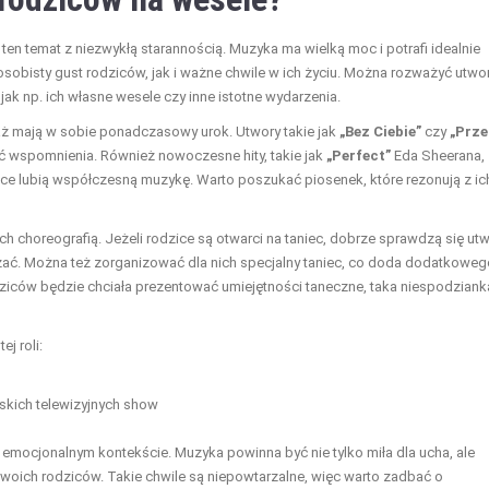
ten temat z niezwykłą starannością. Muzyka ma wielką moc i potrafi idealnie
obisty gust rodziców, jak i ważne chwile w ich życiu. Można rozważyć utwor
ak np. ich własne wesele czy inne istotne wydarzenia.
aż mają w sobie ponadczasowy urok. Utwory takie jak
„Bez Ciebie”
czy
„Prze
 wspomnienia. Również nowoczesne hity, takie jak
„Perfect”
Eda Sheerana,
zice lubią współczesną muzykę. Warto poszukać piosenek, które rezonują z ic
h choreografią. Jeżeli rodzice są otwarci na taniec, dobrze sprawdzą się ut
szać. Można też zorganizować dla nich specjalny taniec, co doda dodatkoweg
dziców będzie chciała prezentować umiejętności taneczne, taka niespodziank
j roli:
skich telewizyjnych show
emocjonalnym kontekście. Muzyka powinna być nie tylko miła dla ucha, ale
woich rodziców. Takie chwile są niepowtarzalne, więc warto zadbać o