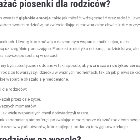
żać piosenki dla rodziców?
im wyrażać
głębokie emocje
, takie jak miłość, wdzięczność oraz radość. Utw
wobec swoich rodziców, odzwierciedlając niepowtarzalne chwile, które przeży
osenkach. Utwory, które mówią o niezłomnym wsparciu matki i ojca, o ich
ą szczególnie poruszające. Piosenki te nie tylko celebrują rodzicielstwo, ale
e na zawsze pozostaną w sercach.
ny być autentyczne i oddane w taki sposób, aby
wzruszać i dotykać serc
 rodzice towarzyszyli dziecku w ważnych momentach, takich jak pierwsze kro
skie wsparcie okazało się nieocenione.
i dla rodziców:
azali przez całe życie.
a ważnych momentów.
, jak wielu wspaniałych chwil doświadczyli razem.
 niezapomnianą atmosferę i pozwalając młodej parze okazać rodzicom swoj
 czas w wybór utworów, które najlepiej oddadzą te wyjątkowe relacje.
 rodziców na wesele?