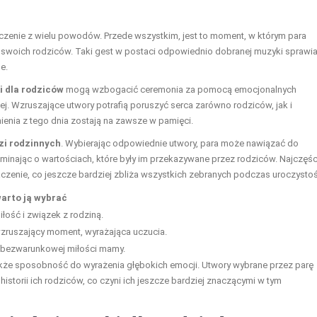
zenie z wielu powodów. Przede wszystkim, jest to moment, w którym para
swoich rodziców. Taki gest w postaci odpowiednio dobranej muzyki sprawia
e.
i dla rodziców
mogą wzbogacić ceremonia za pomocą emocjonalnych
dej. Wzruszające utwory potrafią poruszyć serca zarówno rodziców, jak i
enia z tego dnia zostają na zawsze w pamięci.
zi rodzinnych
. Wybierając odpowiednie utwory, para może nawiązać do
nając o wartościach, które były im przekazywane przez rodziców. Najczęśc
czenie, co jeszcze bardziej zbliża wszystkich zebranych podczas uroczystoś
arto ją wybrać
łość i związek z rodziną.
wzruszający moment, wyrażająca uczucia.
 bezwarunkowej miłości mamy.
 także sposobność do wyrażenia głębokich emocji. Utwory wybrane przez parę
z historii ich rodziców, co czyni ich jeszcze bardziej znaczącymi w tym