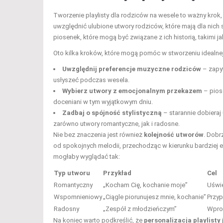
Tworzenie playlisty dla rodziców na wesele to ważny krok
uwzględnić ulubione utwory rodziców, które mają dla nich
piosenek, które mogą być związane z ich historią, takimi 
Oto kilka kroków, które mogą pomóc w stworzeniu idealnej 
Uwzględnij preferencje muzyczne rodziców
– zapyt
usłyszeć podczas wesela.
Wybierz utwory z emocjonalnym przekazem
– pios
doceniani w tym wyjątkowym dniu.
Zadbaj o spójność stylistyczną
– starannie dobieraj
zarówno utwory romantyczne, jak i radosne.
Nie bez znaczenia jest również
kolejność utworów
. Dobr
od spokojnych melodii, przechodząc w kierunku bardziej en
mogłaby wyglądać tak:
Typ utworu
Przykład
Cel
Romantyczny
„Kocham Cię, kochanie moje”
Uświe
Wspomnieniowy
„Ciągle piorunujesz mnie, kochanie”
Przyp
Radosny
„Zespół z młodzieńczym”
Wpro
Na koniec warto podkreślić, że
personalizacja playlisty