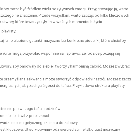
, który może być źródłem wielu pozytywnych emocji. Przygotowując ją, warto
 szczególne znaczenie. Przede wszystkim, warto zacząć od kilku kluczowych
jak utwory, które towarzyszyły im w ważnych momentach życia.
playlisty:
aj ich o ulubione gatunki muzyczne lub konkretne piosenki, które chcieliby
enki te mogą przywołać wspomnienia i sprawić, że rodzice poczują się
 utwory, aby pasowały do siebie i tworzyły harmonijną całość. Możesz wybrać
ze przemyślana sekwencja może stworzyć odpowiedni nastrój. Możesz zacz
ergicznych, aby zachęcić gości do tańca. Przykładowa struktura playlisty
tnienie pierwszego tańca rodziców
omnienie chwil z przeszłości
wadzenie energetycznego klimatu do zabawy
jest kluczowa. Utwory powinny odzwierciedlać nie tylko gust muzyczny