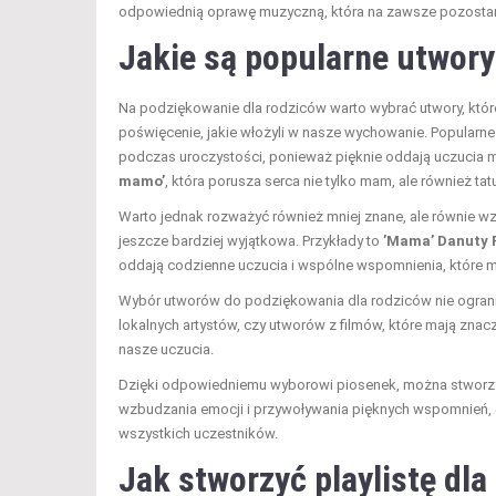
odpowiednią oprawę muzyczną, która na zawsze pozostan
Jakie są popularne utwory
Na podziękowanie dla rodziców warto wybrać utwory, które
poświęcenie, jakie włożyli w nasze wychowanie. Popularne 
podczas uroczystości, ponieważ pięknie oddają uczucia m
mamo’
, która porusza serca nie tylko mam, ale również tat
Warto jednak rozważyć również mniej znane, ale równie wz
jeszcze bardziej wyjątkowa. Przykłady to
’Mama’ Danuty 
oddają codzienne uczucia i wspólne wspomnienia, które
Wybór utworów do podziękowania dla rodziców nie ogranic
lokalnych artystów, czy utworów z filmów, które mają znacz
nasze uczucia.
Dzięki odpowiedniemu wyborowi piosenek, można stworz
wzbudzania emocji i przywoływania pięknych wspomnień, c
wszystkich uczestników.
Jak stworzyć playlistę dla