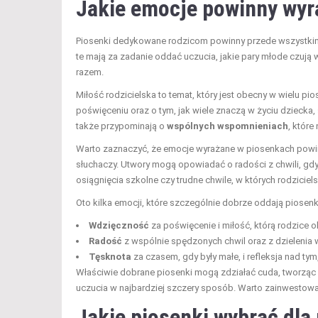
Jakie emocje powinny wyra
Piosenki dedykowane rodzicom powinny przede wszystk
te mają za zadanie oddać uczucia, jakie pary młode czują 
razem.
Miłość rodzicielska to temat, który jest obecny w wielu pi
poświęceniu oraz o tym, jak wiele znaczą w życiu dziecka, s
także przypominają o
wspólnych wspomnieniach
, któr
Warto zaznaczyć, że emocje wyrażane w piosenkach powin
słuchaczy. Utwory mogą opowiadać o radości z chwili, gdy
osiągnięcia szkolne czy trudne chwile, w których rodziciel
Oto kilka emocji, które szczególnie dobrze oddają piosenk
Wdzięczność
za poświęcenie i miłość, którą rodzice ok
Radość
z wspólnie spędzonych chwil oraz z dzieleni
Tęsknota
za czasem, gdy były małe, i refleksja nad tym
Właściwie dobrane piosenki mogą zdziałać cuda, tworząc
uczucia w najbardziej szczery sposób. Warto zainwestować
Jakie piosenki wybrać dla