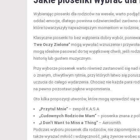
Wybierając piosenki dla rodziców na wesele, warto podjąć 
oddać emocje, dlatego powinna odzwierciedlać zarówno os
które towarzyszyły najważniejszym momentom w rodzinie, j
Klasyczne piosenki to bez wątpienia dobry wybór, poniew
Twe Oczy Zielone”
mogą wywołać wzruszenie i przywołać
mogą idealnie pasować do tej wyjątkowej chwili, jeśli rod
historią lub gustem muzycznym.
Przy wyborze piosenek warto również zastanowić się nad ic
o znanym, chwytliwym rytmie, przy których łatwo się poru
uczucia do całego wydarzenia. Chociaż nie każda para ro
na pewno pozostawi piękne wspomnienia.
Oto kilka propozycji utworów, które mogą sprawdzić się w te
„Przytul Mnie”
– zespół K.A.S.A
„Cudownych Rodziców Mam”
– piosenka znana z pol
„I Don’t Want to Miss a Thing”
– Aerosmith
Podczas wyboru piosenek dla rodziców, nie zapomnijcie o 
także wyrażać miłość i wdzięczność, jaką żywicie wobec s