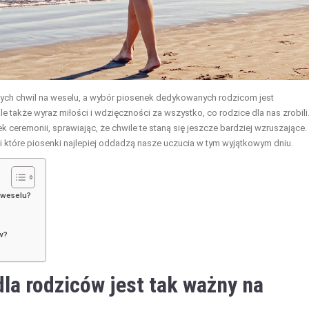
ch chwil na weselu, a wybór piosenek dedykowanych rodzicom jest
e także wyraz miłości i wdzięczności za wszystko, co rodzice dla nas zrobili
eremonii, sprawiając, że chwile te staną się jeszcze bardziej wzruszające.
i które piosenki najlepiej oddadzą nasze uczucia w tym wyjątkowym dniu.
 weselu?
w?
la rodziców jest tak ważny na