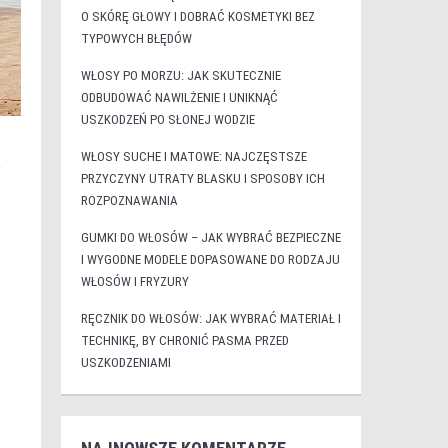
O SKÓRĘ GŁOWY I DOBRAĆ KOSMETYKI BEZ
TYPOWYCH BŁĘDÓW
WŁOSY PO MORZU: JAK SKUTECZNIE
ODBUDOWAĆ NAWILŻENIE I UNIKNĄĆ
USZKODZEŃ PO SŁONEJ WODZIE
WŁOSY SUCHE I MATOWE: NAJCZĘSTSZE
.
PRZYCZYNY UTRATY BLASKU I SPOSOBY ICH
ROZPOZNAWANIA
GUMKI DO WŁOSÓW – JAK WYBRAĆ BEZPIECZNE
I WYGODNE MODELE DOPASOWANE DO RODZAJU
WŁOSÓW I FRYZURY
RĘCZNIK DO WŁOSÓW: JAK WYBRAĆ MATERIAŁ I
TECHNIKĘ, BY CHRONIĆ PASMA PRZED
USZKODZENIAMI