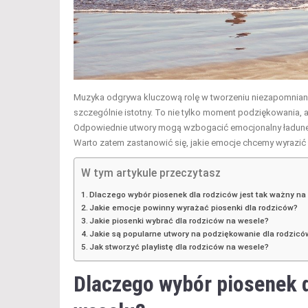
Muzyka odgrywa kluczową rolę w tworzeniu niezapomniany
szczególnie istotny. To nie tylko moment podziękowania, al
Odpowiednie utwory mogą wzbogacić emocjonalny ładunek c
Warto zatem zastanowić się, jakie emocje chcemy wyrazić 
W tym artykule przeczytasz
Dlaczego wybór piosenek dla rodziców jest tak ważny na
Jakie emocje powinny wyrażać piosenki dla rodziców?
Jakie piosenki wybrać dla rodziców na wesele?
Jakie są popularne utwory na podziękowanie dla rodzicó
Jak stworzyć playlistę dla rodziców na wesele?
Dlaczego wybór piosenek d