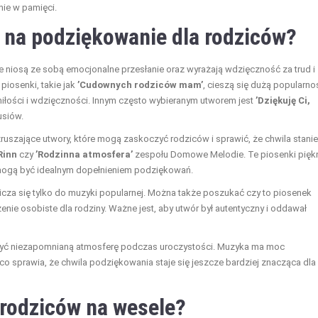
ie w pamięci.
 na podziękowanie dla rodziców?
 niosą ze sobą emocjonalne przesłanie oraz wyrażają wdzięczność za trud i
piosenki, takie jak
’Cudownych rodziców mam’
, cieszą się dużą popularno
iłości i wdzięczności. Innym często wybieranym utworem jest
’Dziękuję Ci,
usiów.
ruszające utwory, które mogą zaskoczyć rodziców i sprawić, że chwila stanie
Rinn
czy
’Rodzinna atmosfera’
zespołu Domowe Melodie. Te piosenki pięk
 mogą być idealnym dopełnieniem podziękowań.
za się tylko do muzyki popularnej. Można także poszukać czy to piosenek
enie osobiste dla rodziny. Ważne jest, aby utwór był autentyczny i oddawał
yć niezapomnianą atmosferę podczas uroczystości. Muzyka ma moc
o sprawia, że chwila podziękowania staje się jeszcze bardziej znacząca dla
 rodziców na wesele?