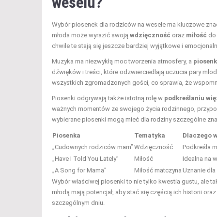
weselu?
Wybór piosenek dla rodziców na wesele ma kluczowe znac
młoda może wyrazić swoją
wdzięczność
oraz
miłość
do 
chwile te stają się jeszcze bardziej wyjątkowe i emocjonaln
Muzyka ma niezwykłą moc tworzenia atmosfery, a
piosenk
dźwięków i treści, które odzwierciedlają uczucia pary mło
wszystkich zgromadzonych gości, co sprawia, że wspomni
Piosenki odgrywają także istotną rolę w
podkreślaniu wię
ważnych momentów ze swojego życia rodzinnego, przypomi
wybierane piosenki mogą mieć dla rodziny szczególne zna
Piosenka
Tematyka
Dlaczego w
„Cudownych rodziców mam”
Wdzięczność
Podkreśla mi
„Have I Told You Lately”
Miłość
Idealna na 
„A Song for Mama”
Miłość matczyna
Uznanie dla
Wybór właściwej piosenki to nie tylko kwestia gustu, ale
młodą mają potencjał, aby stać się częścią ich historii ora
szczególnym dniu.