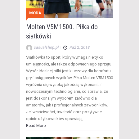
MODA
Molten V5M1500. Piłka do
siatkówki
casualshop.pl
|
Paź 2, 2018
Siatkówka to sport, który wymaga nie tylko
umiejętności, ale także odpowiedniego sprzętu.
Wybór idealnej piłki jest kluczowy dla komfortu
gry i osiąganych wyników. Piłka Molten V5M1500
wyróżnia się wysoką jakością wykonania i
nowoczesnymi technologiami, co sprawia, że
jest doskonałym wyborem zarówno dla
amatorów, jak i profesjonalnych zawodników.
Jej właściwości, trwałość oraz pozytywne
opinie użytkowników sprawiają,…
Read More