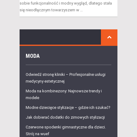
sobie funkcjonalność i modny wygląd, dlatego stała
się nieodłącznym towarzyszem w …
MODA
Odwiedź stronę kliniki – Profesjonalne usługi
medycyny estetycznej
Moda na kombinezony: Najnowsze trendy i
modele
Modne dziecięce stylizacje – gdzie ich szukać?
Jak dobierać dodatki do zimowych stylizacji
Czerwone spodenki gimnastyczne dla dzieci.
Strój na wuef