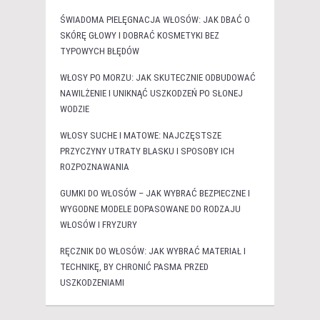
ŚWIADOMA PIELĘGNACJA WŁOSÓW: JAK DBAĆ O
SKÓRĘ GŁOWY I DOBRAĆ KOSMETYKI BEZ
TYPOWYCH BŁĘDÓW
WŁOSY PO MORZU: JAK SKUTECZNIE ODBUDOWAĆ
NAWILŻENIE I UNIKNĄĆ USZKODZEŃ PO SŁONEJ
WODZIE
WŁOSY SUCHE I MATOWE: NAJCZĘSTSZE
PRZYCZYNY UTRATY BLASKU I SPOSOBY ICH
ROZPOZNAWANIA
GUMKI DO WŁOSÓW – JAK WYBRAĆ BEZPIECZNE I
WYGODNE MODELE DOPASOWANE DO RODZAJU
WŁOSÓW I FRYZURY
RĘCZNIK DO WŁOSÓW: JAK WYBRAĆ MATERIAŁ I
TECHNIKĘ, BY CHRONIĆ PASMA PRZED
USZKODZENIAMI