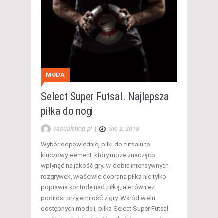
MODA
Select Super Futsal. Najlepsza
piłka do nogi
casualshop.pl
|
Sie 2, 2018
Wybór odpowiedniej piłki do futsalu to
kluczowy element, który może znacząco
wpłynąć na jakość gry. W dobie intensywnych
rozgrywek, właściwie dobrana piłka nie tylko
poprawia kontrolę nad piłką, ale również
podnosi przyjemność z gry. Wśród wielu
dostępnych modeli, piłka Select Super Futsal