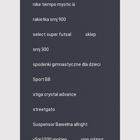
nike tiempo mystic iii
rakietka smj 900
select super futsal
sklep
smj 300
spodenki gimnastyczne dla dzieci
Sport BB
stiga crystal advance
streetgato
Suspensor Bawełna allright
v5m1500 molten
vigo odzież