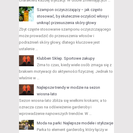
charakteru każdej stylizacji. W dobie zmieniających …
Szampon oczyszczający – jak często
stosować, by skutecznie oczyścić włosy i
uniknąć przesuszenia skóry głowy
Zbyt częste stosowanie szamponu oczyszczającego
może prowadzić do przesuszenia włosów i
podrażnień skóry głowy, dlatego kluczowe jest
ustalenie …
Klubben Sklep. Sportowe zakupy
Zima to czas, kiedy wiele osób zmaga się z
brakiem motywacji do aktywności fizycznej. Jednak to
właśnie w …
Najlepsze trendy w modzie na sezon
wiosna-lato
Sezon wiosna-lato zbliża się wielkimi krokami, a to
oznacza czas na odświeżenie garderoby i
wprowadzenie najnowszych trendów. W …
Moda na parki: Najlepsze modele i stylizacje
Parka to element garderoby, który łączy w