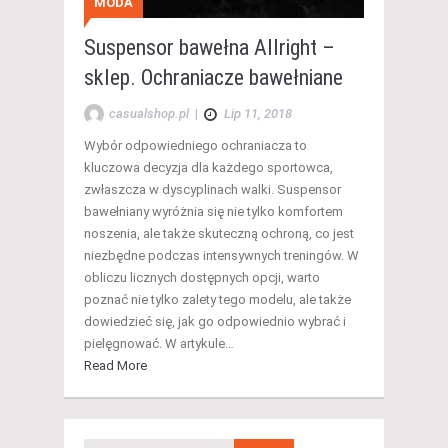
MODA
Suspensor bawełna Allright –
sklep. Ochraniacze bawełniane
casualshop.pl
|
Lip 11, 2018
Wybór odpowiedniego ochraniacza to
kluczowa decyzja dla każdego sportowca,
zwłaszcza w dyscyplinach walki. Suspensor
bawełniany wyróżnia się nie tylko komfortem
noszenia, ale także skuteczną ochroną, co jest
niezbędne podczas intensywnych treningów. W
obliczu licznych dostępnych opcji, warto
poznać nie tylko zalety tego modelu, ale także
dowiedzieć się, jak go odpowiednio wybrać i
pielęgnować. W artykule…
Read More