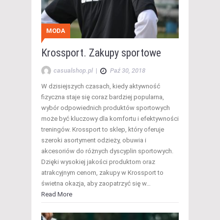
MODA
Krossport. Zakupy sportowe
casualshop.pl
|
Paź 30, 2018
W dzisiejszych czasach, kiedy aktywność
fizyczna staje się coraz bardziej popularna,
wybór odpowiednich produktów sportowych
może być kluczowy dla komfortu i efektywności
treningów. Krossport to sklep, który oferuje
szeroki asortyment odzieży, obuwia i
akcesoriów do różnych dyscyplin sportowych.
Dzięki wysokiej jakości produktom oraz
atrakcyjnym cenom, zakupy w Krossport to
świetna okazja, aby zaopatrzyć się w…
Read More