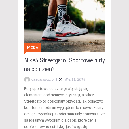
MODA
Nike5 Streetgato. Sportowe buty
na co dzień?
casualshop.pl
|
Wrz 11, 2018
Buty sportowe coraz częściej stają się
elementem codziennych stylizacji, a Nike5
Streetgato to doskonały przykład, jak połączyć
komfort z modnym wyglądem. Ich nowoczesny
design i wysokiej jakości materiały sprawiają, że
są idealnym wyborem dla osób, które cenią
sobie zarówno estetykę, jak i wygodę.