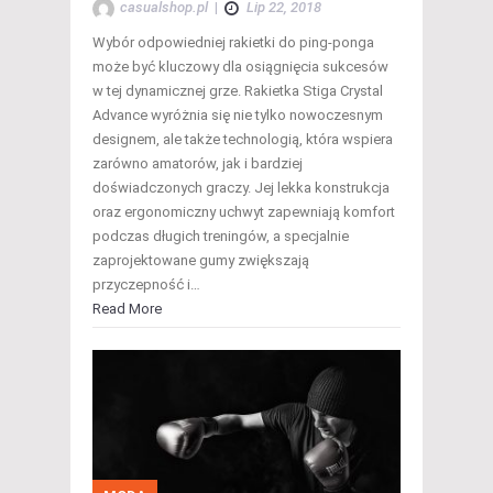
casualshop.pl
|
Lip 22, 2018
Wybór odpowiedniej rakietki do ping-ponga
może być kluczowy dla osiągnięcia sukcesów
w tej dynamicznej grze. Rakietka Stiga Crystal
Advance wyróżnia się nie tylko nowoczesnym
designem, ale także technologią, która wspiera
zarówno amatorów, jak i bardziej
doświadczonych graczy. Jej lekka konstrukcja
oraz ergonomiczny uchwyt zapewniają komfort
podczas długich treningów, a specjalnie
zaprojektowane gumy zwiększają
przyczepność i…
Read More