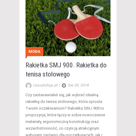
MODA
Rakietka SMJ 900. Rakietka do
tenisa stołowego
casualshop.pl
|
Sie 30, 2018
Czy zastanawiałeś się, jak wybrać idealną
rakietkę do tenisa stołowego, która sprosta
Twoim oczekiwaniom? Rakietka SMJ 900 to
propozycja, która łączy w sobie nowoczesne
materiały, ergonomiczną konstrukcję oraz
wszechstronność, co czyni ją atrakcyjnym
wyborem zarówno dla początkujących, jak i