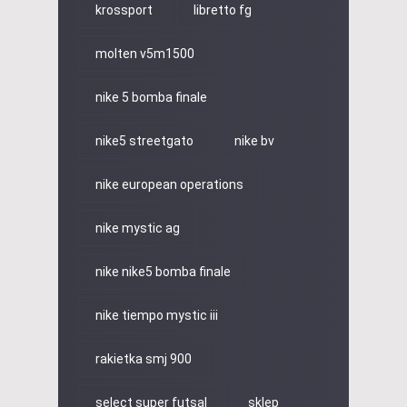
krossport
libretto fg
molten v5m1500
nike 5 bomba finale
nike5 streetgato
nike bv
nike european operations
nike mystic ag
nike nike5 bomba finale
nike tiempo mystic iii
rakietka smj 900
select super futsal
sklep