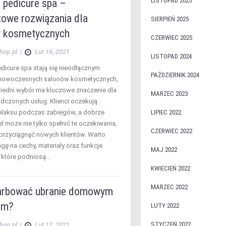
LISTOPAD 2025
 pedicure spa –
owe rozwiązania dla
SIERPIEŃ 2025
 kosmetycznych
CZERWIEC 2025
hop.pl
|
Lut 16, 2021
LISTOPAD 2024
edicure spa stają się nieodłącznym
PAŹDZIERNIK 2024
nowoczesnych salonów kosmetycznych,
iedni wybór ma kluczowe znaczenie dla
MARZEC 2023
adczonych usług. Klienci oczekują
relaksu podczas zabiegów, a dobrze
LIPIEC 2022
l może nie tylko spełnić te oczekiwania,
CZERWIEC 2022
 przyciągnąć nowych klientów. Warto
gę na cechy, materiały oraz funkcje
MAJ 2022
 które podniosą…
KWIECIEŃ 2022
MARZEC 2022
arbować ubranie domowym
em?
LUTY 2022
STYCZEŃ 2022
hop.pl
|
Lut 12, 2021