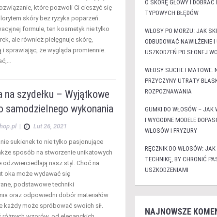
O SKÓRĘ GŁOWY I DOBRAĆ
ozwiązanie, które pozwoli Ci cieszyć się
TYPOWYCH BŁĘDÓW
orytem skóry bez ryzyka poparzeń.
acyjnej formule, ten kosmetyk nie tylko
WŁOSY PO MORZU: JAK SK
ek, ale również pielęgnuje skórę,
ODBUDOWAĆ NAWILŻENIE I
ą i sprawiając, że wygląda promiennie.
USZKODZEŃ PO SŁONEJ WO
ać,…
WŁOSY SUCHE I MATOWE:
PRZYCZYNY UTRATY BLASK
ROZPOZNAWANIA
a na szydełku – Wyjątkowe
o samodzielnego wykonania
GUMKI DO WŁOSÓW – JAK 
I WYGODNE MODELE DOPA
hop.pl
|
Lut 26, 2021
WŁOSÓW I FRYZURY
ie sukienek to nie tylko pasjonujące
RĘCZNIK DO WŁOSÓW: JAK
także sposób na stworzenie unikatowych
TECHNIKĘ, BY CHRONIĆ P
re odzwierciedlają nasz styl. Choć na
USZKODZENIAMI
ut oka może wydawać się
ane, podstawowe techniki
ia oraz odpowiedni dobór materiałów
że każdy może spróbować swoich sił.
NAJNOWSZE KOME
 różnych wzorów, od eleganckich