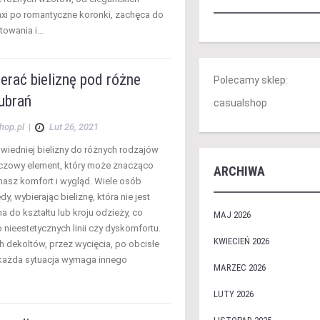
xi po romantyczne koronki, zachęca do
towania i…
erać bieliznę pod różne
Polecamy sklep:
ubrań
casualshop
hop.pl
|
Lut 26, 2021
iedniej bielizny do różnych rodzajów
uczowy element, który może znacząco
ARCHIWA
nasz komfort i wygląd. Wiele osób
dy, wybierając bieliznę, która nie jest
 do kształtu lub kroju odzieży, co
MAJ 2026
 nieestetycznych linii czy dyskomfortu.
KWIECIEŃ 2026
h dekoltów, przez wycięcia, po obcisłe
 każda sytuacja wymaga innego
MARZEC 2026
LUTY 2026