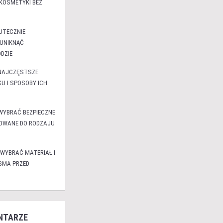
 KOSMETYKI BEZ
UTECZNIE
 UNIKNĄĆ
DZIE
 NAJCZĘSTSZE
U I SPOSOBY ICH
WYBRAĆ BEZPIECZNE
SOWANE DO RODZAJU
 WYBRAĆ MATERIAŁ I
ASMA PRZED
NTARZE