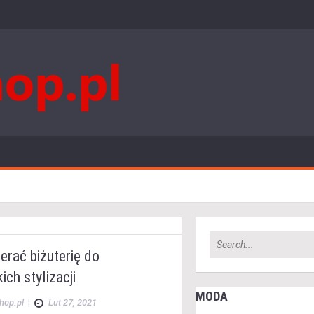
erać biżuterię do
ich stylizacji
MODA
hop.pl
|
Lut 27, 2021