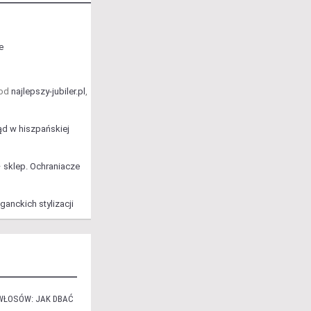
e
pod
najlepszy-jubiler.pl
,
d w hiszpańskiej
– sklep. Ochraniacze
ganckich stylizacji
WŁOSÓW: JAK DBAĆ