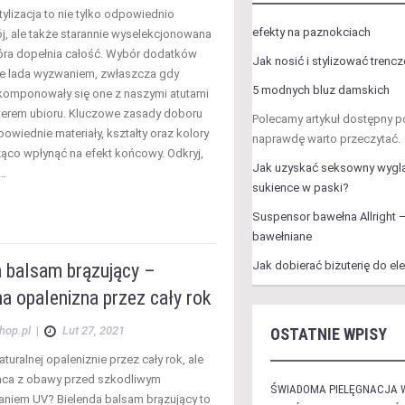
ylizacja to nie tylko odpowiednio
efekty na paznokciach
ój, ale także starannie wyselekcjonowana
która dopełnia całość. Wybór dodatków
Jak nosić i stylizować trencz
e lada wyzwaniem, zwłaszcza gdy
5 modnych bluz damskich
komponowały się one z naszymi atutami
terem ubioru. Kluczowe zasady doboru
Polecamy artykuł dostępny 
dpowiednie materiały, kształty oraz kolory
naprawdę warto przeczytać.
co wpłynąć na efekt końcowy. Odkryj,
Jak uzyskać seksowny wyglą
y…
sukience w paski?
Suspensor bawełna Allright 
bawełniane
Jak dobierać biżuterię do ele
a balsam brązujący –
a opalenizna przez cały rok
hop.pl
|
Lut 27, 2021
OSTATNIE WPISY
turalnej opaleniznie przez cały rok, ale
ńca z obawy przed szkodliwym
ŚWIADOMA PIELĘGNACJA 
niem UV? Bielenda balsam brązujący to