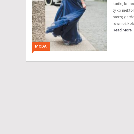
kurtki, kol
tylko niekt
naszą garde
również kolo
Read More
MODA