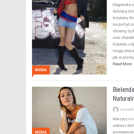
Elegancka st
dobrany str
biżuteria, 
może być ni
chcemy, by 
oraz charak
biżuterii, o
mogą znaczą
jak w prost
Read More
MODA
Bielend
Naturaln
casuals
Marzysz o na
unikasz sło
MODA
promieniowa