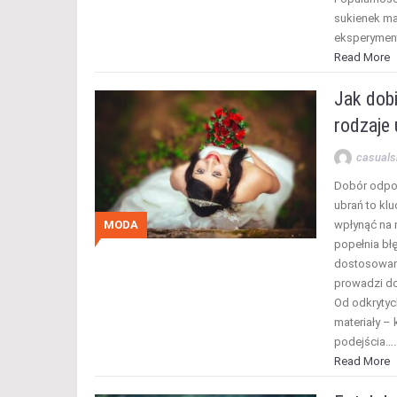
sukienek ma
eksperymen
Read More
Jak dobi
rodzaje 
casuals
Dobór odpow
ubrań to kl
MODA
wpłynąć na 
popełnia błę
dostosowana
prowadzi do
Od odkrytyc
materiały –
podejścia….
Read More