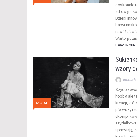
doskonałe r
zdrowym kol
Dzięki innow
barwi naskór
nawilżając j
Warto pozn
Read More
Sukienk
wzory d
casuals
Szydełkowan
hobby, ale 
MODA
kreacji, któ
pierwszy rz
skomplikow
szydełkowan
sprawiają, 
Popularność