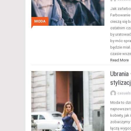
Jak zafarb
Farbowanie u
MODA
cieszą się 
ostatnim cz
by uratować
by móc spraw
będzie miał
czasie wsze
Read More
Ubrania 
stylizac
casuals
Moda to dzie
najnowsze t
kobiety, ja
zobaczymy w
łączą wygo