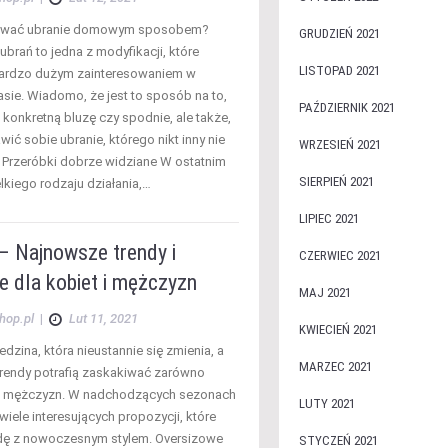
ować ubranie domowym sposobem?
GRUDZIEŃ 2021
brań to jedna z modyfikacji, które
LISTOPAD 2021
bardzo dużym zainteresowaniem w
asie. Wiadomo, że jest to sposób na to,
PAŹDZIERNIK 2021
 konkretną bluzę czy spodnie, ale także,
ić sobie ubranie, którego nikt inny nie
WRZESIEŃ 2021
. Przeróbki dobrze widziane W ostatnim
SIERPIEŃ 2021
lkiego rodzaju działania,…
LIPIEC 2021
– Najnowsze trendy i
CZERWIEC 2021
je dla kobiet i mężczyzn
MAJ 2021
hop.pl
|
Lut 11, 2021
KWIECIEŃ 2021
dzina, która nieustannie się zmienia, a
MARZEC 2021
rendy potrafią zaskakiwać zarówno
k i mężczyzn. W nadchodzących sezonach
LUTY 2021
iele interesujących propozycji, które
dę z nowoczesnym stylem. Oversizowe
STYCZEŃ 2021