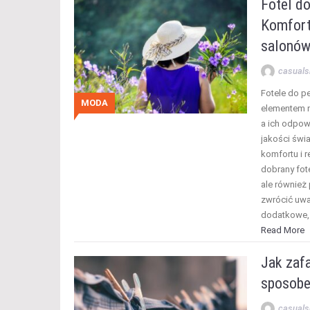
Fotel do
Komfort
salonów
casuals
Fotele do p
MODA
elementem 
a ich odpow
jakości świ
komfortu i 
dobrany fote
ale również
zwrócić uwa
dodatkowe,
Read More
Jak zaf
sposob
casuals