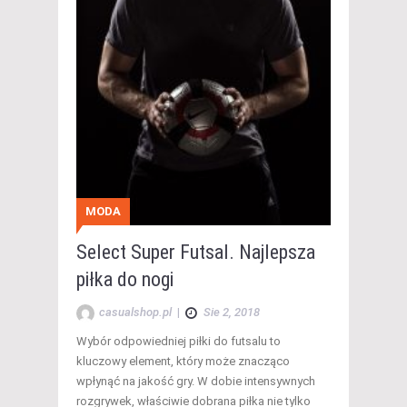
MODA
Select Super Futsal. Najlepsza
piłka do nogi
casualshop.pl
|
Sie 2, 2018
Wybór odpowiedniej piłki do futsalu to
kluczowy element, który może znacząco
wpłynąć na jakość gry. W dobie intensywnych
rozgrywek, właściwie dobrana piłka nie tylko