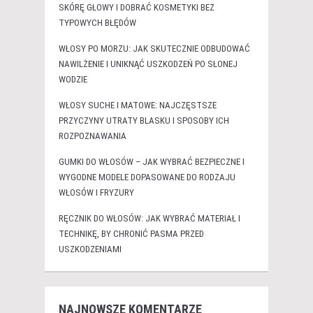
SKÓRĘ GŁOWY I DOBRAĆ KOSMETYKI BEZ
TYPOWYCH BŁĘDÓW
WŁOSY PO MORZU: JAK SKUTECZNIE ODBUDOWAĆ
NAWILŻENIE I UNIKNĄĆ USZKODZEŃ PO SŁONEJ
WODZIE
WŁOSY SUCHE I MATOWE: NAJCZĘSTSZE
PRZYCZYNY UTRATY BLASKU I SPOSOBY ICH
ROZPOZNAWANIA
GUMKI DO WŁOSÓW – JAK WYBRAĆ BEZPIECZNE I
WYGODNE MODELE DOPASOWANE DO RODZAJU
WŁOSÓW I FRYZURY
RĘCZNIK DO WŁOSÓW: JAK WYBRAĆ MATERIAŁ I
TECHNIKĘ, BY CHRONIĆ PASMA PRZED
USZKODZENIAMI
NAJNOWSZE KOMENTARZE