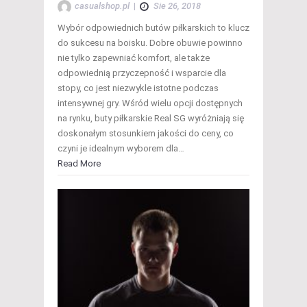
casualshop.pl
|
Sie 26, 2018
Wybór odpowiednich butów piłkarskich to klucz
do sukcesu na boisku. Dobre obuwie powinno
nie tylko zapewniać komfort, ale także
odpowiednią przyczepność i wsparcie dla
stopy, co jest niezwykle istotne podczas
intensywnej gry. Wśród wielu opcji dostępnych
na rynku, buty piłkarskie Real SG wyróżniają się
doskonałym stosunkiem jakości do ceny, co
czyni je idealnym wyborem dla…
Read More