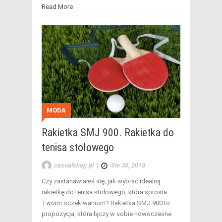
Read More
MODA
Rakietka SMJ 900. Rakietka do
tenisa stołowego
casualshop.pl
|
Sie 30, 2018
Czy zastanawiałeś się, jak wybrać idealną
rakietkę do tenisa stołowego, która sprosta
Twoim oczekiwaniom? Rakietka SMJ 900 to
propozycja, która łączy w sobie nowoczesne