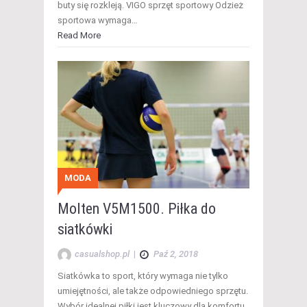
buty się rozkleją. VIGO sprzęt sportowy Odzież
sportowa wymaga…
Read More
MODA
Molten V5M1500. Piłka do
siatkówki
casualshop.pl
|
Paź 2, 2018
Siatkówka to sport, który wymaga nie tylko
umiejętności, ale także odpowiedniego sprzętu.
Wybór idealnej piłki jest kluczowy dla komfortu