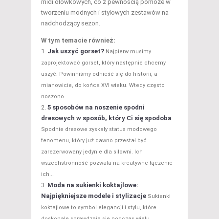
midi ołówkowych, co z pewnością pomoże w
tworzeniu modnych i stylowych zestawów na
nadchodzący sezon.
W tym temacie również:
Jak uszyć gorset?
Najpierw musimy
zaprojektować gorset, który następnie chcemy
uszyć. Powinniśmy odnieść się do historii, a
mianowicie, do końca XVI wieku. Wtedy często
noszono...
5 sposobów na noszenie spodni
dresowych w sposób, który Ci się spodoba
Spodnie dresowe zyskały status modowego
fenomenu, który już dawno przestał być
zarezerwowany jedynie dla siłowni. Ich
wszechstronność pozwala na kreatywne łączenie
ich...
Moda na sukienki koktajlowe:
Najpiękniejsze modele i stylizacje
Sukienki
koktajlowe to symbol elegancji i stylu, które
doskonale sprawdzają się podczas wielu