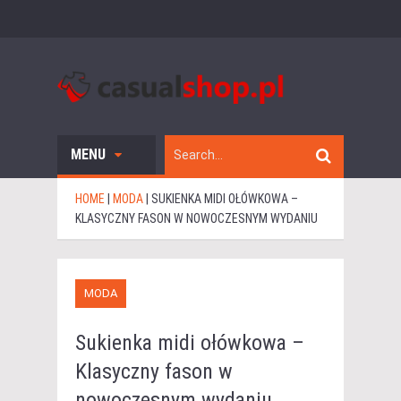
MENU
HOME
|
MODA
|
SUKIENKA MIDI OŁÓWKOWA –
KLASYCZNY FASON W NOWOCZESNYM WYDANIU
MODA
Sukienka midi ołówkowa –
Klasyczny fason w
nowoczesnym wydaniu