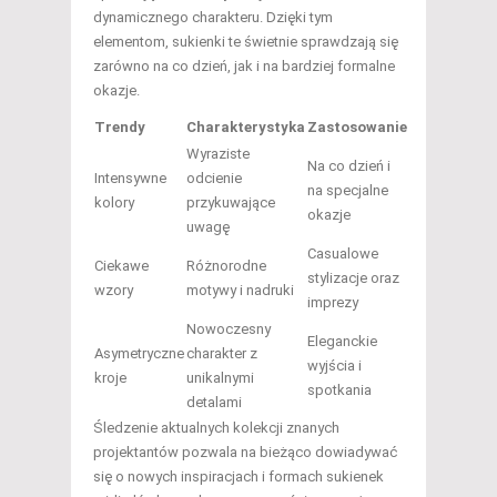
dynamicznego charakteru. Dzięki tym
elementom, sukienki te świetnie sprawdzają się
zarówno na co dzień, jak i na bardziej formalne
okazje.
Trendy
Charakterystyka
Zastosowanie
Wyraziste
Na co dzień i
Intensywne
odcienie
na specjalne
kolory
przykuwające
okazje
uwagę
Casualowe
Ciekawe
Różnorodne
stylizacje oraz
wzory
motywy i nadruki
imprezy
Nowoczesny
Eleganckie
Asymetryczne
charakter z
wyjścia i
kroje
unikalnymi
spotkania
detalami
Śledzenie aktualnych kolekcji znanych
projektantów pozwala na bieżąco dowiadywać
się o nowych inspiracjach i formach sukienek