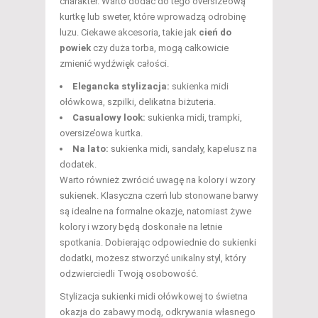
charakter. Warto dodać do tego oversize’ową
kurtkę lub sweter, które wprowadzą odrobinę
luzu. Ciekawe akcesoria, takie jak
cień do
powiek
czy duża torba, mogą całkowicie
zmienić wydźwięk całości.
Elegancka stylizacja:
sukienka midi
ołówkowa, szpilki, delikatna biżuteria.
Casualowy look:
sukienka midi, trampki,
oversize’owa kurtka.
Na lato:
sukienka midi, sandały, kapelusz na
dodatek.
Warto również zwrócić uwagę na kolory i wzory
sukienek. Klasyczna czerń lub stonowane barwy
są idealne na formalne okazje, natomiast żywe
kolory i wzory będą doskonałe na letnie
spotkania. Dobierając odpowiednie do sukienki
dodatki, możesz stworzyć unikalny styl, który
odzwierciedli Twoją osobowość.
Stylizacja sukienki midi ołówkowej to świetna
okazja do zabawy modą, odkrywania własnego