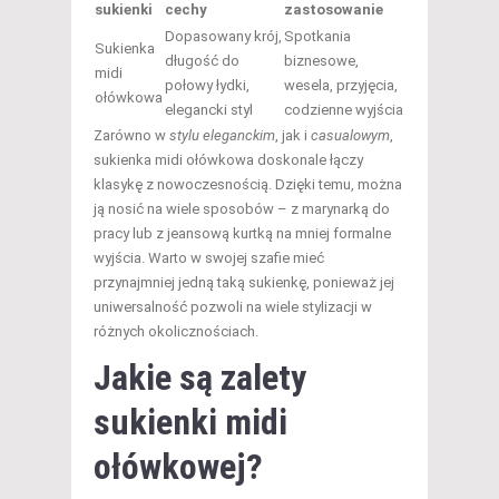
sukienki
cechy
zastosowanie
Dopasowany krój,
Spotkania
Sukienka
długość do
biznesowe,
midi
połowy łydki,
wesela, przyjęcia,
ołówkowa
elegancki styl
codzienne wyjścia
Zarówno w
stylu eleganckim
, jak i
casualowym
,
sukienka midi ołówkowa doskonale łączy
klasykę z nowoczesnością. Dzięki temu, można
ją nosić na wiele sposobów – z marynarką do
pracy lub z jeansową kurtką na mniej formalne
wyjścia. Warto w swojej szafie mieć
przynajmniej jedną taką sukienkę, ponieważ jej
uniwersalność pozwoli na wiele stylizacji w
różnych okolicznościach.
Jakie są zalety
sukienki midi
ołówkowej?