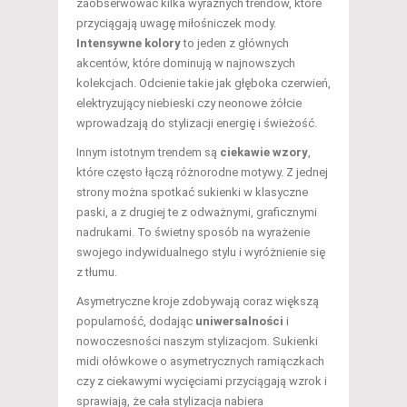
zaobserwować kilka wyraźnych trendów, które
przyciągają uwagę miłośniczek mody.
Intensywne kolory
to jeden z głównych
akcentów, które dominują w najnowszych
kolekcjach. Odcienie takie jak głęboka czerwień,
elektryzujący niebieski czy neonowe żółcie
wprowadzają do stylizacji energię i świeżość.
Innym istotnym trendem są
ciekawie wzory
,
które często łączą różnorodne motywy. Z jednej
strony można spotkać sukienki w klasyczne
paski, a z drugiej te z odważnymi, graficznymi
nadrukami. To świetny sposób na wyrażenie
swojego indywidualnego stylu i wyróżnienie się
z tłumu.
Asymetryczne kroje zdobywają coraz większą
popularność, dodając
uniwersalności
i
nowoczesności naszym stylizacjom. Sukienki
midi ołówkowe o asymetrycznych ramiączkach
czy z ciekawymi wycięciami przyciągają wzrok i
sprawiają, że cała stylizacja nabiera