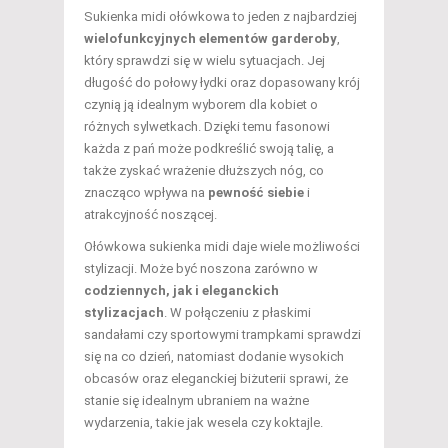
Sukienka midi ołówkowa to jeden z najbardziej
wielofunkcyjnych elementów garderoby
,
który sprawdzi się w wielu sytuacjach. Jej
długość do połowy łydki oraz dopasowany krój
czynią ją idealnym wyborem dla kobiet o
różnych sylwetkach. Dzięki temu fasonowi
każda z pań może podkreślić swoją talię, a
także zyskać wrażenie dłuższych nóg, co
znacząco wpływa na
pewność siebie
i
atrakcyjność noszącej.
Ołówkowa sukienka midi daje wiele możliwości
stylizacji. Może być noszona zarówno w
codziennych, jak i eleganckich
stylizacjach
. W połączeniu z płaskimi
sandałami czy sportowymi trampkami sprawdzi
się na co dzień, natomiast dodanie wysokich
obcasów oraz eleganckiej biżuterii sprawi, że
stanie się idealnym ubraniem na ważne
wydarzenia, takie jak wesela czy koktajle.