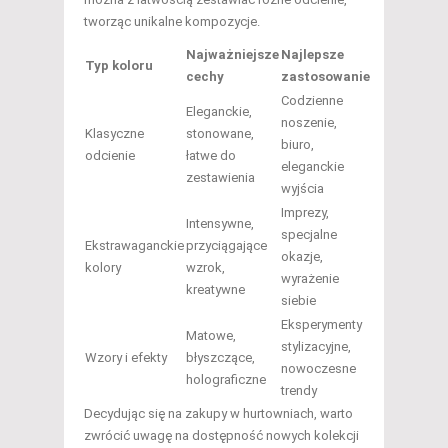
tworząc unikalne kompozycje.
Najważniejsze
Najlepsze
Typ koloru
cechy
zastosowanie
Codzienne
Eleganckie,
noszenie,
Klasyczne
stonowane,
biuro,
odcienie
łatwe do
eleganckie
zestawienia
wyjścia
Imprezy,
Intensywne,
specjalne
Ekstrawaganckie
przyciągające
okazje,
kolory
wzrok,
wyrażenie
kreatywne
siebie
Eksperymenty
Matowe,
stylizacyjne,
Wzory i efekty
błyszczące,
nowoczesne
holograficzne
trendy
Decydując się na zakupy w hurtowniach, warto
zwrócić uwagę na dostępność nowych kolekcji