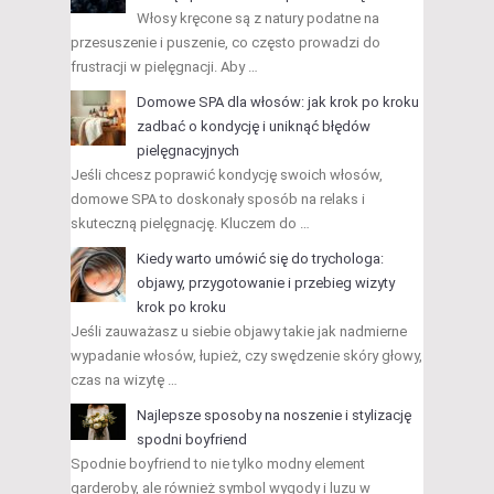
Włosy kręcone są z natury podatne na
przesuszenie i puszenie, co często prowadzi do
frustracji w pielęgnacji. Aby …
Domowe SPA dla włosów: jak krok po kroku
zadbać o kondycję i uniknąć błędów
pielęgnacyjnych
Jeśli chcesz poprawić kondycję swoich włosów,
domowe SPA to doskonały sposób na relaks i
skuteczną pielęgnację. Kluczem do …
Kiedy warto umówić się do trychologa:
objawy, przygotowanie i przebieg wizyty
krok po kroku
Jeśli zauważasz u siebie objawy takie jak nadmierne
wypadanie włosów, łupież, czy swędzenie skóry głowy,
czas na wizytę …
Najlepsze sposoby na noszenie i stylizację
spodni boyfriend
Spodnie boyfriend to nie tylko modny element
garderoby, ale również symbol wygody i luzu w