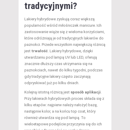
tradycyjnymi?
Lakiery hybrydowe zyskują coraz większą
popularność wśród miłośniczek manicure. Ich
zastosowanie wiąże się z wieloma korzyściami,
które odróżniają je od tradycyjnych lakierów do
paznokci. Przede wszystkim największą różnicą
jest
trwałość
. Lakiery hybrydowe, dzięki
utwardzaniu pod lampą UV lub LED, oferują
znacznie dłuższy czas utrzymania się na
paznokciach, nawet do kilku tygodni, podczas
gdy tradycyjne lakiery często zaczynają
odpryskiwać już po kilku dniach.
Kolejną istotną różnicą jest
sposób aplikacji
.
Przy lakierach hybrydowych proces składa się z
kilku etapów: najpierw należy nałożyć bazę,
następnie kolor, a na końcu top coat, który
również utwardza się pod lampą. To
wieloetapowe podejście przyczynia się do ich