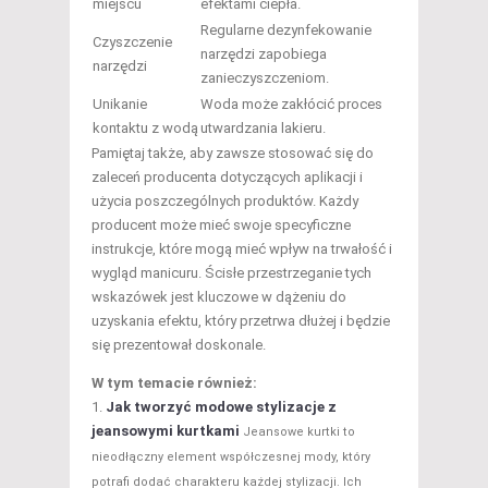
miejscu
efektami ciepła.
Regularne dezynfekowanie
Czyszczenie
narzędzi zapobiega
narzędzi
zanieczyszczeniom.
Unikanie
Woda może zakłócić proces
kontaktu z wodą
utwardzania lakieru.
Pamiętaj także, aby zawsze stosować się do
zaleceń producenta dotyczących aplikacji i
użycia poszczególnych produktów. Każdy
producent może mieć swoje specyficzne
instrukcje, które mogą mieć wpływ na trwałość i
wygląd manicuru. Ścisłe przestrzeganie tych
wskazówek jest kluczowe w dążeniu do
uzyskania efektu, który przetrwa dłużej i będzie
się prezentował doskonale.
W tym temacie również:
Jak tworzyć modowe stylizacje z
jeansowymi kurtkami
Jeansowe kurtki to
nieodłączny element współczesnej mody, który
potrafi dodać charakteru każdej stylizacji. Ich