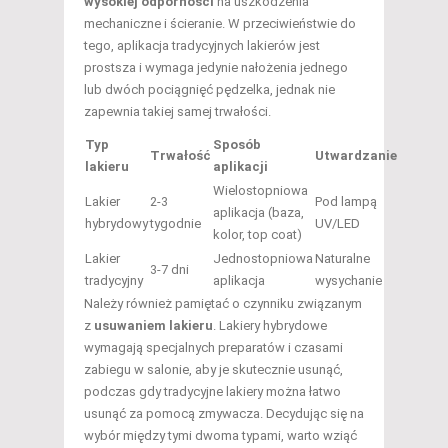
wysokiej odporności
na uszkodzenia
mechaniczne i ścieranie. W przeciwieństwie do
tego, aplikacja tradycyjnych lakierów jest
prostsza i wymaga jedynie nałożenia jednego
lub dwóch pociągnięć pędzelka, jednak nie
zapewnia takiej samej trwałości.
Typ
Sposób
Trwałość
Utwardzanie
lakieru
aplikacji
Wielostopniowa
Lakier
2-3
Pod lampą
aplikacja (baza,
hybrydowy
tygodnie
UV/LED
kolor, top coat)
Lakier
Jednostopniowa
Naturalne
3-7 dni
tradycyjny
aplikacja
wysychanie
Należy również pamiętać o czynniku związanym
z
usuwaniem lakieru
. Lakiery hybrydowe
wymagają specjalnych preparatów i czasami
zabiegu w salonie, aby je skutecznie usunąć,
podczas gdy tradycyjne lakiery można łatwo
usunąć za pomocą zmywacza. Decydując się na
wybór między tymi dwoma typami, warto wziąć