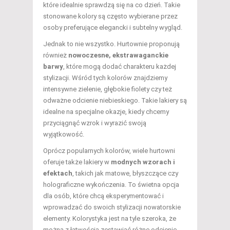
które idealnie sprawdzą się na co dzień. Takie
stonowane kolory są często wybierane przez
osoby preferujące elegancki i subtelny wygląd.
Jednak to nie wszystko. Hurtownie proponują
również
nowoczesne, ekstrawaganckie
barwy
, które mogą dodać charakteru każdej
stylizacji. Wśród tych kolorów znajdziemy
intensywne zielenie, głębokie fiolety czy też
odważne odcienie niebieskiego. Takie lakiery są
idealne na specjalne okazje, kiedy chcemy
przyciągnąć wzrok i wyrazić swoją
wyjątkowość.
Oprócz popularnych kolorów, wiele hurtowni
oferuje także lakiery w
modnych wzorach i
efektach
, takich jak matowe, błyszczące czy
holograficzne wykończenia. To świetna opcja
dla osób, które chcą eksperymentować i
wprowadzać do swoich stylizacji nowatorskie
elementy. Kolorystyka jest na tyle szeroka, że
można z łatwością zestawiać różne odcienie,