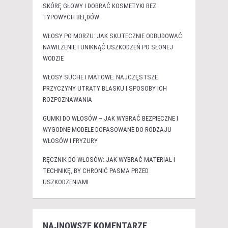
SKÓRĘ GŁOWY I DOBRAĆ KOSMETYKI BEZ
TYPOWYCH BŁĘDÓW
WŁOSY PO MORZU: JAK SKUTECZNIE ODBUDOWAĆ
NAWILŻENIE I UNIKNĄĆ USZKODZEŃ PO SŁONEJ
WODZIE
WŁOSY SUCHE I MATOWE: NAJCZĘSTSZE
PRZYCZYNY UTRATY BLASKU I SPOSOBY ICH
ROZPOZNAWANIA
GUMKI DO WŁOSÓW – JAK WYBRAĆ BEZPIECZNE I
WYGODNE MODELE DOPASOWANE DO RODZAJU
WŁOSÓW I FRYZURY
RĘCZNIK DO WŁOSÓW: JAK WYBRAĆ MATERIAŁ I
TECHNIKĘ, BY CHRONIĆ PASMA PRZED
USZKODZENIAMI
NAJNOWSZE KOMENTARZE