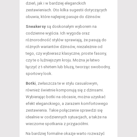
dzień, jak i w bardziej eleganckich
zestawieniach. Oto kilka sugestii dotyczących
obuwia, które najlepiej pasuje do dżinsów.
Sneakersy
są doskonałym wyborem na
codzienne wyjścia. Ich wygoda oraz
różnorodność stylów sprawiają, że pasują do
różnych wariantów dżinsów, niezależnie od
tego, czy wybierasz klasyczne, proste fasony,
czy te o luźniejszym kroju. Można je łatwo
łączyć z t-shirtem lub bluzą, tworząc swobodny,
sportowy look.
Botki
, zwłaszcza te w stylu casualowym,
również świetnie komponują się z dżinsami.
Wybierając botki na obcasie, można uzyskać
efekt eleganckiego, a zarazem komfortowego
zestawienia. Takie połączenie sprawdzi się
idealnie w codziennych sytuacjach, a także na
wieczorne spotkania z przyjaciółmi.
Na bardziej formalne okazje warto rozważyć