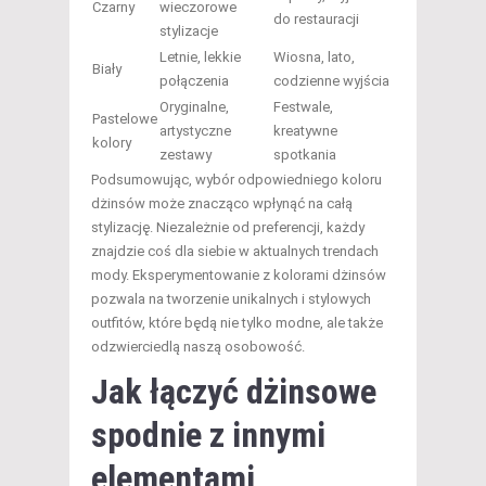
Czarny
wieczorowe
do restauracji
stylizacje
Letnie, lekkie
Wiosna, lato,
Biały
połączenia
codzienne wyjścia
Oryginalne,
Festwale,
Pastelowe
artystyczne
kreatywne
kolory
zestawy
spotkania
Podsumowując, wybór odpowiedniego koloru
dżinsów może znacząco wpłynąć na całą
stylizację. Niezależnie od preferencji, każdy
znajdzie coś dla siebie w aktualnych trendach
mody. Eksperymentowanie z kolorami dżinsów
pozwala na tworzenie unikalnych i stylowych
outfitów, które będą nie tylko modne, ale także
odzwierciedlą naszą osobowość.
Jak łączyć dżinsowe
spodnie z innymi
elementami