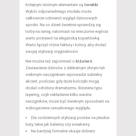
Kolejnym istotnym elementem są
torebki
.
Wybór odpowiedniego modelu może
całkowicie odmienić wygląd dżinsowych
spodni. Na co dzień świetnie sprawdzą się
torby na ramię, natomiast na wieczorne wyjścia
warto postawić na elegancką kopertówkę.
Warto łączyć różne faktury i kolory, aby dodać
swojej stylizacji oryginalności.
Nie można też zapomnieć o
biżuterii
.
Zestawienie dżinsów z delikatnym złotym lub
srebrnym naszyjnikiem wprowadzi subtelny
akcent, podczas gdy duże kolczyki mogą
dodać odrobiny dramatyzmu. Biżuteria typu
layering, czyli nakładanie kilku warstw
naszyjników, może być świetnym sposobem na
wzbogacenie casualowego wyglądu.
Dla codziennych stylizacji postaw na płaskie
buty, takie jak baleriny czy sneakersy.
Na bardziej formalne okazje dobierz