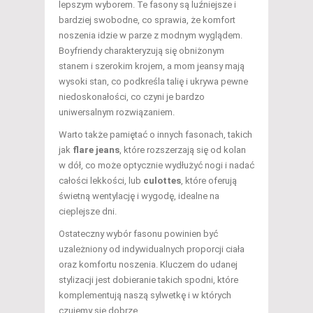
lepszym wyborem. Te fasony są luźniejsze i
bardziej swobodne, co sprawia, że komfort
noszenia idzie w parze z modnym wyglądem.
Boyfriendy charakteryzują się obniżonym
stanem i szerokim krojem, a mom jeansy mają
wysoki stan, co podkreśla talię i ukrywa pewne
niedoskonałości, co czyni je bardzo
uniwersalnym rozwiązaniem.
Warto także pamiętać o innych fasonach, takich
jak
flare jeans
, które rozszerzają się od kolan
w dół, co może optycznie wydłużyć nogi i nadać
całości lekkości, lub
culottes
, które oferują
świetną wentylację i wygodę, idealne na
cieplejsze dni.
Ostateczny wybór fasonu powinien być
uzależniony od indywidualnych proporcji ciała
oraz komfortu noszenia. Kluczem do udanej
stylizacji jest dobieranie takich spodni, które
komplementują naszą sylwetkę i w których
czujemy się dobrze.