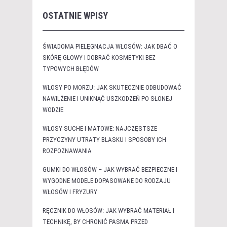
OSTATNIE WPISY
ŚWIADOMA PIELĘGNACJA WŁOSÓW: JAK DBAĆ O
SKÓRĘ GŁOWY I DOBRAĆ KOSMETYKI BEZ
TYPOWYCH BŁĘDÓW
WŁOSY PO MORZU: JAK SKUTECZNIE ODBUDOWAĆ
NAWILŻENIE I UNIKNĄĆ USZKODZEŃ PO SŁONEJ
WODZIE
WŁOSY SUCHE I MATOWE: NAJCZĘSTSZE
PRZYCZYNY UTRATY BLASKU I SPOSOBY ICH
ROZPOZNAWANIA
GUMKI DO WŁOSÓW – JAK WYBRAĆ BEZPIECZNE I
WYGODNE MODELE DOPASOWANE DO RODZAJU
WŁOSÓW I FRYZURY
RĘCZNIK DO WŁOSÓW: JAK WYBRAĆ MATERIAŁ I
TECHNIKĘ, BY CHRONIĆ PASMA PRZED