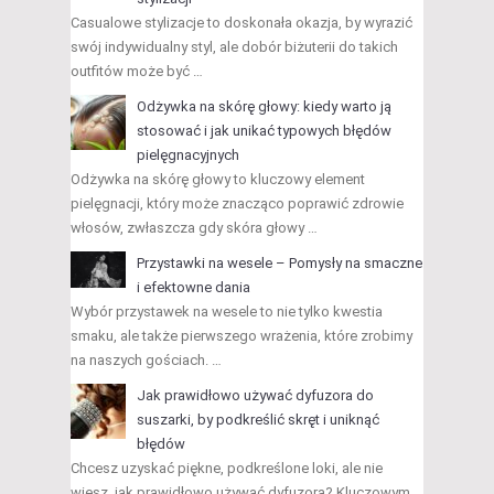
Casualowe stylizacje to doskonała okazja, by wyrazić
swój indywidualny styl, ale dobór biżuterii do takich
outfitów może być …
Odżywka na skórę głowy: kiedy warto ją
stosować i jak unikać typowych błędów
pielęgnacyjnych
Odżywka na skórę głowy to kluczowy element
pielęgnacji, który może znacząco poprawić zdrowie
włosów, zwłaszcza gdy skóra głowy …
Przystawki na wesele – Pomysły na smaczne
i efektowne dania
Wybór przystawek na wesele to nie tylko kwestia
smaku, ale także pierwszego wrażenia, które zrobimy
na naszych gościach. …
Jak prawidłowo używać dyfuzora do
suszarki, by podkreślić skręt i uniknąć
błędów
Chcesz uzyskać piękne, podkreślone loki, ale nie
wiesz, jak prawidłowo używać dyfuzora? Kluczowym