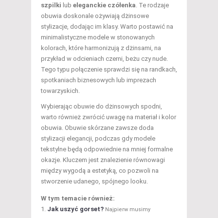
szpilki
lub
eleganckie czółenka
. Te rodzaje
obuwia doskonale ożywiają dżinsowe
stylizacje, dodając im klasy. Warto postawić na
minimalistyczne modele w stonowanych
kolorach, które harmonizują z dżinsami, na
przykład w odcieniach czerni, beżu czy nude.
Tego typu połączenie sprawdzi się na randkach,
spotkaniach biznesowych lub imprezach
towarzyskich.
Wybierając obuwie do dżinsowych spodni,
warto również zwrócić uwagę na materiał i kolor
obuwia. Obuwie skórzane zawsze doda
stylizacji elegancji, podczas gdy modele
tekstylne będą odpowiednie na mniej formalne
okazje. Kluczem jest znalezienie równowagi
między wygodą a estetyką, co pozwoli na
stworzenie udanego, spójnego looku.
W tym temacie również:
Jak uszyć gorset?
Najpierw musimy