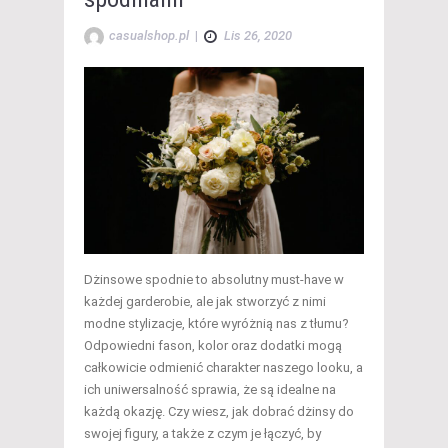
casualshop.pl
|
Lis 26, 2020
Dżinsowe spodnie to absolutny must-have w
każdej garderobie, ale jak stworzyć z nimi
modne stylizacje, które wyróżnią nas z tłumu?
Odpowiedni fason, kolor oraz dodatki mogą
całkowicie odmienić charakter naszego looku, a
ich uniwersalność sprawia, że są idealne na
każdą okazję. Czy wiesz, jak dobrać dżinsy do
swojej figury, a także z czym je łączyć, by