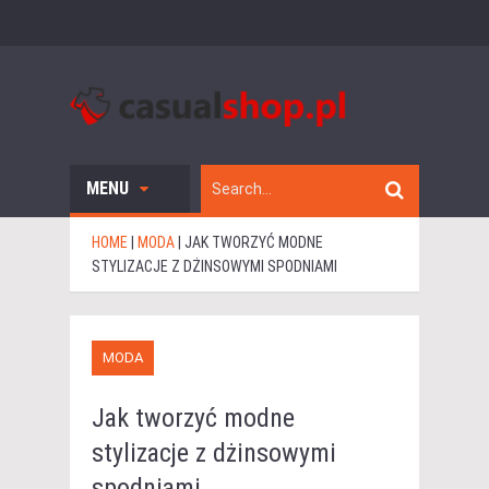
MENU
HOME
|
MODA
|
JAK TWORZYĆ MODNE
STYLIZACJE Z DŻINSOWYMI SPODNIAMI
MODA
Jak tworzyć modne
stylizacje z dżinsowymi
spodniami