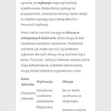
sprawia, że
stylizacja
staje się bardziej
wyrafinowana. Białe dżinsy zyskują na
popularności, zwłaszcza wiosną i latem, kiedy
to idealnie wpisują się w letnią lekkość i
świeżość stylizacji.
Warto także zwrócić uwagę na
dżinsy w
nietypowych kolorach
, które mogą dodać
charakteru każdemu zestawowi. Pastelowe
odcienie, jak mięta czy róż, są świetnym
wyborem dla tych, którzy chcą wyróżnić się z
tłumu. Poza tym, dżinsy z efektem sprania, które
mają delikatniejsze, wyblakłe wykończenia,
mogą dodać stylizacji oryginalności i luzu.
Kolor
Stylizacje
Okazje
dżinsów
Casualowe,
Na co dzień,
Klasyczny
codzienne
spotkania ze
niebieski
zestawienia
znajomymi
Eleganckie,
Imprezy, wyjścia