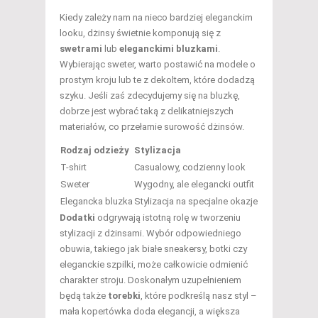
Kiedy zależy nam na nieco bardziej eleganckim
looku, dżinsy świetnie komponują się z
swetrami
lub
eleganckimi bluzkami
.
Wybierając sweter, warto postawić na modele o
prostym kroju lub te z dekoltem, które dodadzą
szyku. Jeśli zaś zdecydujemy się na bluzkę,
dobrze jest wybrać taką z delikatniejszych
materiałów, co przełamie surowość dżinsów.
Rodzaj odzieży
Stylizacja
T-shirt
Casualowy, codzienny look
Sweter
Wygodny, ale elegancki outfit
Elegancka bluzka
Stylizacja na specjalne okazje
Dodatki
odgrywają istotną rolę w tworzeniu
stylizacji z dżinsami. Wybór odpowiedniego
obuwia, takiego jak białe sneakersy, botki czy
eleganckie szpilki, może całkowicie odmienić
charakter stroju. Doskonałym uzupełnieniem
będą także
torebki
, które podkreślą nasz styl –
mała kopertówka doda elegancji, a większa