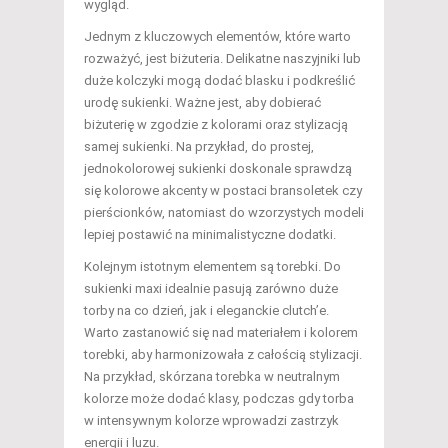
wygląd.
Jednym z kluczowych elementów, które warto
rozważyć, jest biżuteria. Delikatne naszyjniki lub
duże kolczyki mogą dodać blasku i podkreślić
urodę sukienki. Ważne jest, aby dobierać
biżuterię w zgodzie z kolorami oraz stylizacją
samej sukienki. Na przykład, do prostej,
jednokolorowej sukienki doskonale sprawdzą
się kolorowe akcenty w postaci bransoletek czy
pierścionków, natomiast do wzorzystych modeli
lepiej postawić na minimalistyczne dodatki.
Kolejnym istotnym elementem są torebki. Do
sukienki maxi idealnie pasują zarówno duże
torby na co dzień, jak i eleganckie clutch’e.
Warto zastanowić się nad materiałem i kolorem
torebki, aby harmonizowała z całością stylizacji.
Na przykład, skórzana torebka w neutralnym
kolorze może dodać klasy, podczas gdy torba
w intensywnym kolorze wprowadzi zastrzyk
energii i luzu.