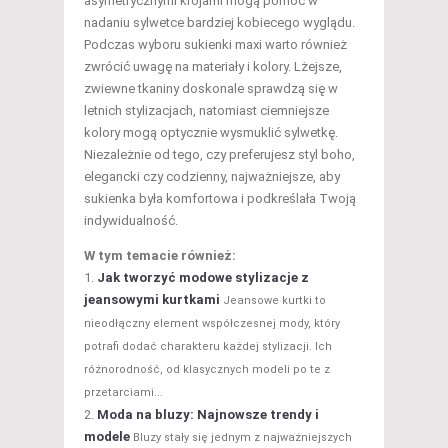
asymetrycznymi krojami mogą pomóc w
nadaniu sylwetce bardziej kobiecego wyglądu.
Podczas wyboru sukienki maxi warto również
zwrócić uwagę na materiały i kolory. Lżejsze,
zwiewne tkaniny doskonale sprawdzą się w
letnich stylizacjach, natomiast ciemniejsze
kolory mogą optycznie wysmuklić sylwetkę.
Niezależnie od tego, czy preferujesz styl boho,
elegancki czy codzienny, najważniejsze, aby
sukienka była komfortowa i podkreślała Twoją
indywidualność.
W tym temacie również:
Jak tworzyć modowe stylizacje z
jeansowymi kurtkami
Jeansowe kurtki to
nieodłączny element współczesnej mody, który
potrafi dodać charakteru każdej stylizacji. Ich
różnorodność, od klasycznych modeli po te z
przetarciami...
Moda na bluzy: Najnowsze trendy i
modele
Bluzy stały się jednym z najważniejszych