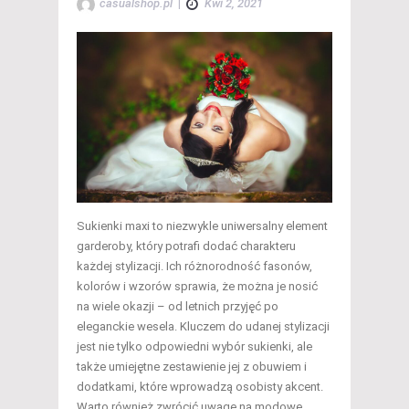
casualshop.pl
|
Kwi 2, 2021
Sukienki maxi to niezwykle uniwersalny element
garderoby, który potrafi dodać charakteru
każdej stylizacji. Ich różnorodność fasonów,
kolorów i wzorów sprawia, że można je nosić
na wiele okazji – od letnich przyjęć po
eleganckie wesela. Kluczem do udanej stylizacji
jest nie tylko odpowiedni wybór sukienki, ale
także umiejętne zestawienie jej z obuwiem i
dodatkami, które wprowadzą osobisty akcent.
Warto również zwrócić uwagę na modowe