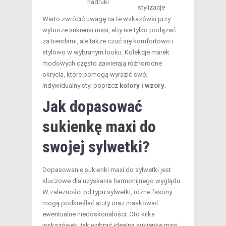
nadruki
stylizacje
Warto zwrócić uwagę na te wskazówki przy
wyborze sukienki maxi, aby nie tylko podążać
za trendami, ale także czuć się komfortowo i
stylowo w wybranym looku. Kolekcje marek
modowych często zawierają różnorodne
okrycia, które pomogą wyrazić swój
indywidualny styl poprzez
kolory i wzory
.
Jak dopasować
sukienkę maxi do
swojej sylwetki?
Dopasowanie sukienki maxi do sylwetki jest
kluczowe dla uzyskania harmonijnego wyglądu.
W zależności od typu sylwetki, różne fasony
mogą podkreślać atuty oraz maskować
ewentualne niedoskonałości. Oto kilka
wskazówek, jak wybrać idealną sukienkę maxi