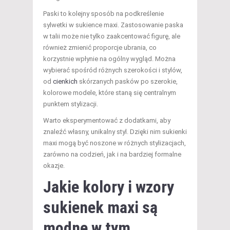
Paski to kolejny sposób na podkreślenie
sylwetki w sukience maxi. Zastosowanie paska
w talii może nie tylko zaakcentować figurę, ale
również zmienić proporcje ubrania, co
korzystnie wpłynie na ogólny wygląd. Można
wybierać spośród różnych szerokości i stylów,
od
cienkich
skórzanych pasków po szerokie,
kolorowe modele, które staną się centralnym
punktem stylizacji.
Warto eksperymentować z dodatkami, aby
znaleźć własny, unikalny styl. Dzięki nim sukienki
maxi mogą być noszone w różnych stylizacjach,
zarówno na codzień, jak i na bardziej formalne
okazje.
Jakie kolory i wzory
sukienek maxi są
modne w tym