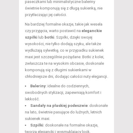
paseczkami lub minimalistyczne baleriny
świetnie komponują się z długą sukienką, nie
przytłaczając jej całości.
Na bardziej formalne okazje, takie jak wesela
czy przyjęcia, warto postawić na
eleganckie
szpilki
lub
botki
. Szpilki, dzięki swojej
wysokości, nie tylko dodają szyku, ale także
wydłużają sylwetkę, co w przypadku sukienek
maxi jest szczególnie pożądane. Botki z kolei,
zwłaszcza te na wysokim obcasie, doskonale
komponują się z długimi sukienkami w
chłodniejsze dni, dodając całości nuty elegancji.
Baleriny
: idealne do codziennych,
swobodnych stylizacji, zapewniają komfort i
lekkość.
Sandały na płaskiej podeszwie
: doskonałe
na lato, świetnie pasujące do luźnych, letnich
sukienek maxi.
Szpilki
: doskonałe na formalne okazje,
tworzą elegancki i wysmuklający look.