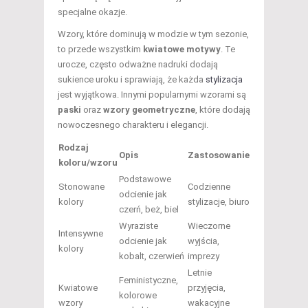
specjalne okazje.
Wzory, które dominują w modzie w tym sezonie,
to przede wszystkim
kwiatowe motywy
. Te
urocze, często odważne nadruki dodają
sukience uroku i sprawiają, że każda
stylizacja
jest wyjątkowa. Innymi popularnymi wzorami są
paski
oraz
wzory geometryczne
, które dodają
nowoczesnego charakteru i elegancji.
Rodzaj
Opis
Zastosowanie
koloru/wzoru
Podstawowe
Stonowane
Codzienne
odcienie jak
kolory
stylizacje, biuro
czerń, beż, biel
Wyraziste
Wieczorne
Intensywne
odcienie jak
wyjścia,
kolory
kobalt, czerwień
imprezy
Letnie
Feministyczne,
Kwiatowe
przyjęcia,
kolorowe
wzory
wakacyjne