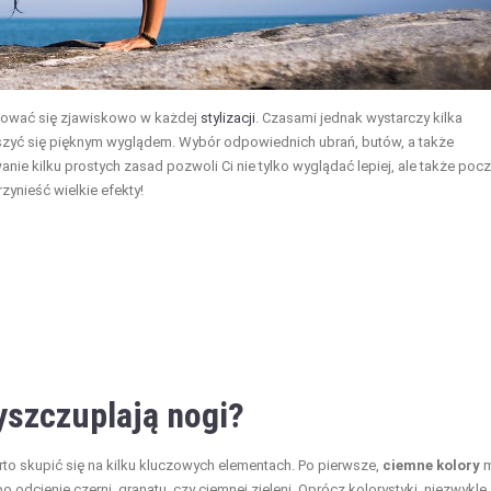
tować się zjawiskowo w każdej
stylizacji
. Czasami jednak wystarczy kilka
ieszyć się pięknym wyglądem. Wybór odpowiednich ubrań, butów, a także
ie kilku prostych zasad pozwoli Ci nie tylko wyglądać lepiej, ale także poc
zynieść wielkie efekty!
yszczuplają nogi?
rto skupić się na kilku kluczowych elementach. Po pierwsze,
ciemne kolory
m
 odcienie czerni, granatu, czy ciemnej zieleni. Oprócz kolorystyki, niezwykle