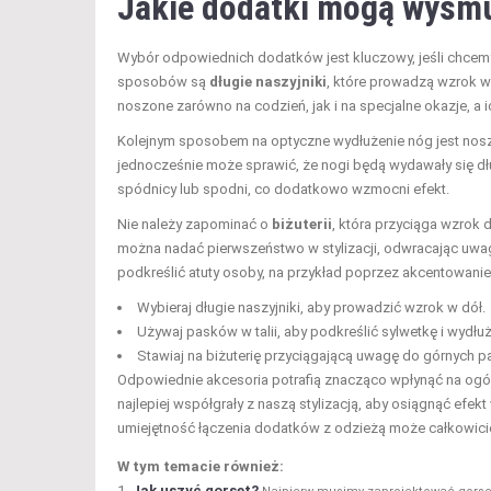
Jakie dodatki mogą wysmu
Wybór odpowiednich dodatków jest kluczowy, jeśli chcemy
sposobów są
długie naszyjniki
, które prowadzą wzrok w 
noszone zarówno na codzień, jak i na specjalne okazje, a 
Kolejnym sposobem na optyczne wydłużenie nóg jest nos
jednocześnie może sprawić, że nogi będą wydawały się dł
spódnicy lub spodni, co dodatkowo wzmocni efekt.
Nie należy zapominać o
biżuterii
, która przyciąga wzrok 
można nadać pierwszeństwo w stylizacji, odwracając uwag
podkreślić atuty osoby, na przykład poprzez akcentowanie
Wybieraj długie naszyjniki, aby prowadzić wzrok w dół.
Używaj pasków w talii, aby podkreślić sylwetkę i wydłuż
Stawiaj na biżuterię przyciągającą uwagę do górnych part
Odpowiednie akcesoria potrafią znacząco wpłynąć na ogól
najlepiej współgrały z naszą stylizacją, aby osiągnąć efe
umiejętność łączenia dodatków z odzieżą może całkowicie
W tym temacie również:
Jak uszyć gorset?