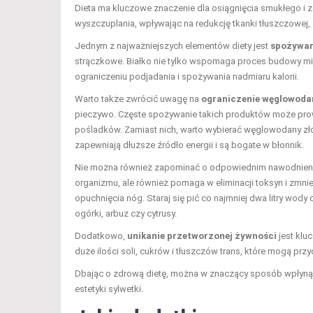
Dieta ma kluczowe znaczenie dla osiągnięcia smukłego i
wyszczuplania, wpływając na redukcję tkanki tłuszczowej, 
Jednym z najważniejszych elementów diety jest
spożywan
strączkowe. Białko nie tylko wspomaga proces budowy mi
ograniczeniu podjadania i spożywania nadmiaru kalorii.
Warto także zwrócić uwagę na
ograniczenie węglowod
pieczywo. Częste spożywanie takich produktów może prow
pośladków. Zamiast nich, warto wybierać węglowodany złoż
zapewniają dłuższe źródło energii i są bogate w błonnik.
Nie można również zapominać o odpowiednim nawodnien
organizmu, ale również pomaga w eliminacji toksyn i zmn
opuchnięcia nóg. Staraj się pić co najmniej dwa litry wody
ogórki, arbuz czy cytrusy.
Dodatkowo,
unikanie przetworzonej żywności
jest klu
duże ilości soli, cukrów i tłuszczów trans, które mogą pr
Dbając o zdrową dietę, można w znaczący sposób wpłynąć 
estetyki sylwetki.