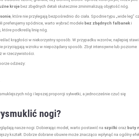
uźne kroje
bez zbędnych detali skutecznie zminimalizują objętość nóg.
asonie
, które nie przylegają bezpośrednio do ciała. Spodnie typu „wide leg” c
jeżeli preferujemy spódnice, warto wybrać modele
bez zbędnych falbanek
i
 które podkreślą linię nóg.
eślać krągłości w niekorzystny sposób. W przypadku wzorów, najlepiej staw
e nie przyciągają wzroku w niepożądany sposób. Zbyt intensywne lub poziome
ż w rzeczywistości.
borze odzieży:
.
uklejszych nóg i lepszej proporcji sylwetki, a jednocześnie czuć się
wysmuklić nogi?
glądają nasze nogi. Dobierając model, warto postawić na
szpilki
oraz
buty 
klejszy kształt. Dobrze dobrane obuwie może znacząco wpłynąć na ogólny efe