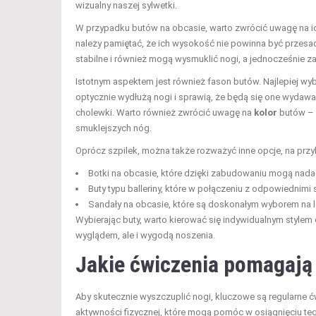
wizualny naszej sylwetki.
W przypadku butów na obcasie, warto zwrócić uwagę na i
należy pamiętać, że ich wysokość nie powinna być przesad
stabilne i również mogą wysmuklić nogi, a jednocześnie 
Istotnym aspektem jest również fason butów. Najlepiej wyb
optycznie wydłużą nogi i sprawią, że będą się one wydawa
cholewki. Warto również zwrócić uwagę na
kolor
butów – n
smuklejszych nóg.
Oprócz szpilek, można także rozważyć inne opcje, na przy
Botki na obcasie, które dzięki zabudowaniu mogą nadać
Buty typu balleriny, które w połączeniu z odpowiednim
Sandały na obcasie, które są doskonałym wyborem na let
Wybierając buty, warto kierować się indywidualnym stylem
wyglądem, ale i wygodą noszenia.
Jakie ćwiczenia pomagają
Aby skutecznie wyszczuplić nogi, kluczowe są regularne ćwi
aktywności fizycznej, które mogą pomóc w osiągnięciu tego