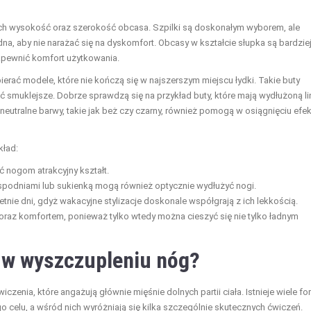
ch wysokość oraz szerokość obcasa. Szpilki są doskonałym wyborem, ale
na, aby nie narażać się na dyskomfort. Obcasy w kształcie słupka są bardzie
zapewnić komfort użytkowania.
ierać modele, które nie kończą się w najszerszym miejscu łydki. Takie buty
ć smuklejsze. Dobrze sprawdzą się na przykład buty, które mają wydłużoną li
eutralne barwy, takie jak beż czy czarny, również pomogą w osiągnięciu efe
kład:
 nogom atrakcyjny kształt.
i spodniami lub sukienką mogą również optycznie wydłużyć nogi.
nie dni, gdyż wakacyjne stylizacje doskonale współgrają z ich lekkością.
 oraz komfortem, ponieważ tylko wtedy można cieszyć się nie tylko ładnym
 w wyszczupleniu nóg?
czenia, które angażują głównie mięśnie dolnych partii ciała. Istnieje wiele fo
 celu, a wśród nich wyróżniają się kilka szczególnie skutecznych ćwiczeń.