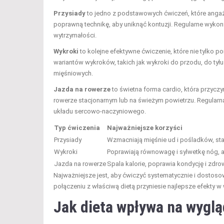
Przysiady
to jedno z podstawowych ćwiczeń, które angaż
poprawną technikę, aby uniknąć kontuzji. Regularne wykon
wytrzymałości.
Wykroki
to kolejne efektywne ćwiczenie, które nie tylko po
wariantów wykroków, takich jak wykroki do przodu, do ty
mięśniowych.
Jazda na rowerze
to świetna forma cardio, która przyczy
rowerze stacjonarnym lub na świeżym powietrzu. Regularn
układu sercowo-naczyniowego.
Typ ćwiczenia
Najważniejsze korzyści
Przysiady
Wzmacniają mięśnie ud i pośladków, stabi
Wykroki
Poprawiają równowagę i sylwetkę nóg, a
Jazda na rowerze
Spala kalorie, poprawia kondycję i zdro
Najważniejsze jest, aby ćwiczyć systematycznie i dosto
połączeniu z właściwą dietą przyniesie najlepsze efekty w
Jak dieta wpływa na wygl