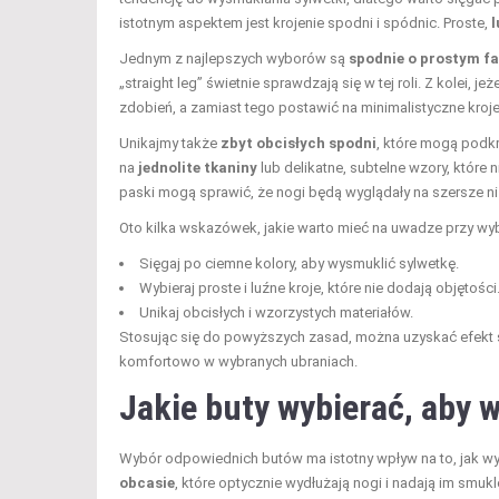
istotnym aspektem jest krojenie spodni i spódnic. Proste,
l
Jednym z najlepszych wyborów są
spodnie o prostym f
„straight leg” świetnie sprawdzają się w tej roli. Z kolei, 
zdobień, a zamiast tego postawić na minimalistyczne kroje,
Unikajmy także
zbyt obcisłych spodni
, które mogą podkr
na
jednolite tkaniny
lub delikatne, subtelne wzory, któr
paski mogą sprawić, że nogi będą wyglądały na szersze ni
Oto kilka wskazówek, jakie warto mieć na uwadze przy wy
Sięgaj po ciemne kolory, aby wysmuklić sylwetkę.
Wybieraj proste i luźne kroje, które nie dodają objętości
Unikaj obcisłych i wzorzystych materiałów.
Stosując się do powyższych zasad, można uzyskać efekt sm
komfortowo w wybranych ubraniach.
Jakie buty wybierać, aby 
Wybór odpowiednich butów ma istotny wpływ na to, jak wy
obcasie
, które optycznie wydłużają nogi i nadają im smu