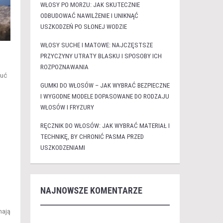
WŁOSY PO MORZU: JAK SKUTECZNIE
ODBUDOWAĆ NAWILŻENIE I UNIKNĄĆ
USZKODZEŃ PO SŁONEJ WODZIE
WŁOSY SUCHE I MATOWE: NAJCZĘSTSZE
PRZYCZYNY UTRATY BLASKU I SPOSOBY ICH
ROZPOZNAWANIA
zuć
GUMKI DO WŁOSÓW – JAK WYBRAĆ BEZPIECZNE
I WYGODNE MODELE DOPASOWANE DO RODZAJU
WŁOSÓW I FRYZURY
RĘCZNIK DO WŁOSÓW: JAK WYBRAĆ MATERIAŁ I
TECHNIKĘ, BY CHRONIĆ PASMA PRZED
USZKODZENIAMI
NAJNOWSZE KOMENTARZE
ają