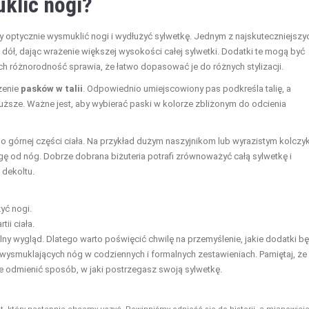
klić nogi?
 optycznie wysmuklić nogi i wydłużyć sylwetkę. Jednym z najskuteczniejszy
dół, dając wrażenie większej wysokości całej sylwetki. Dodatki te mogą być
ich różnorodność sprawia, że łatwo dopasować je do różnych stylizacji.
zenie
pasków w talii
. Odpowiednio umiejscowiony pas podkreśla talię, a
uższe. Ważne jest, aby wybierać paski w kolorze zbliżonym do odcienia
do górnej części ciała. Na przykład dużym naszyjnikom lub wyrazistym kolcz
ę od nóg. Dobrze dobrana biżuteria potrafi zrównoważyć całą sylwetkę i
 dekoltu.
yć nogi.
ii ciała.
ny wygląd. Dlatego warto poświęcić chwilę na przemyślenie, jakie dodatki b
kt wysmuklających nóg w codziennych i formalnych zestawieniach. Pamiętaj, że
 odmienić sposób, w jaki postrzegasz swoją sylwetkę.