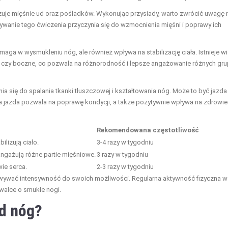
uje mięśnie ud oraz pośladków. Wykonując przysiady, warto zwrócić uwagę 
ywanie tego ćwiczenia przyczynia się do wzmocnienia mięśni i poprawy ich
maga w wysmukleniu nóg, ale również wpływa na stabilizację ciała. Istnieje wi
łu czy boczne, co pozwala na różnorodność i lepsze angażowanie różnych gru
nia się do spalania tkanki tłuszczowej i kształtowania nóg. Może to być jazda
a jazda pozwala na poprawę kondycji, a także pozytywnie wpływa na zdrowie
Rekomendowana częstotliwość
lizują ciało.
3-4 razy w tygodniu
ngażują różne partie mięśniowe.
3 razy w tygodniu
wie serca.
2-3 razy w tygodniu
sowywać intensywność do swoich możliwości. Regularna aktywność fizyczna w
 walce o smukłe nogi.
ąd nóg?