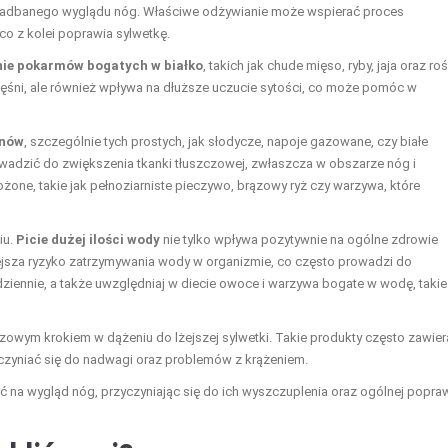
 zadbanego wyglądu nóg. Właściwe odżywianie może wspierać proces
co z kolei poprawia sylwetkę.
ie pokarmów bogatych w białko
, takich jak chude mięso, ryby, jaja oraz roś
ęśni, ale również wpływa na dłuższe uczucie sytości, co może pomóc w
anów
, szczególnie tych prostych, jak słodycze, napoje gazowane, czy białe
adzić do zwiększenia tkanki tłuszczowej, zwłaszcza w obszarze nóg i
one, takie jak pełnoziarniste pieczywo, brązowy ryż czy warzywa, które
iu.
Picie dużej ilości wody
nie tylko wpływa pozytywnie na ogólne zdrowie
iejsza ryzyko zatrzymywania wody w organizmie, co często prowadzi do
 dziennie, a także uwzględniaj w diecie owoce i warzywa bogate w wodę, takie
czowym krokiem w dążeniu do lżejszej sylwetki. Takie produkty często zawier
zyczyniać się do nadwagi oraz problemów z krążeniem.
na wygląd nóg, przyczyniając się do ich wyszczuplenia oraz ogólnej popra