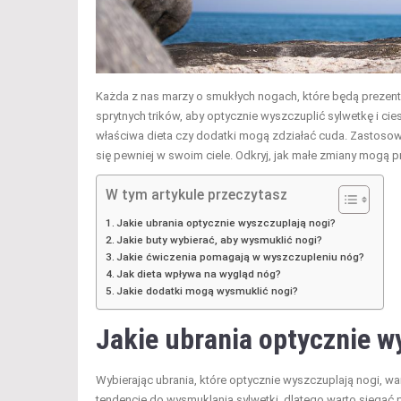
Każda z nas marzy o smukłych nogach, które będą prezen
sprytnych trików, aby optycznie wyszczuplić sylwetkę i c
właściwa dieta czy dodatki mogą zdziałać cuda. Zastosowan
się pewniej w swoim ciele. Odkryj, jak małe zmiany mogą pr
W tym artykule przeczytasz
Jakie ubrania optycznie wyszczuplają nogi?
Jakie buty wybierać, aby wysmuklić nogi?
Jakie ćwiczenia pomagają w wyszczupleniu nóg?
Jak dieta wpływa na wygląd nóg?
Jakie dodatki mogą wysmuklić nogi?
Jakie ubrania optycznie w
Wybierając ubrania, które optycznie wyszczuplają nogi, wa
tendencję do wysmuklania sylwetki, dlatego warto sięgać po