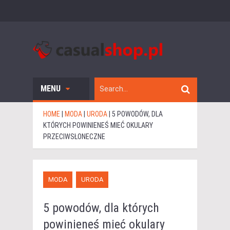
MENU
HOME
|
MODA
|
URODA
|
5 POWODÓW, DLA
KTÓRYCH POWINIENEŚ MIEĆ OKULARY
PRZECIWSŁONECZNE
MODA
URODA
5 powodów, dla których
powinieneś mieć okulary