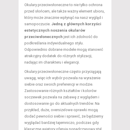
Okulary przeciwsłoneczne to nie tylko ochrona
przed słońcem, ale także ważny element ubioru,
który może znacznie wpłynąć na nasz wygląd i
samopoczucie.
Jedną z głównych korzyści
estetycznych noszenia okularów
przeciwsłonecznych
jest ich zdolność do
podkreślania indywidualnego stylu.
Odpowiednio dobrane modele mogą stanowić
atrakcyjny dodatek do różnych stylizacji,
nadając im charakteru i elegancji.
Okulary przeciwsłoneczne często przyciągają
uwagę, więc ich wybór pozwala na wyrażenie
siebie oraz swoich preferencji w modzie.
Zastosowanie różnych kształtów i kolorów
soczewek pozwala na zabawę z wyglądem i
dostosowanie go do aktualnych trendów. Na
przykład, duże, oversize’owe oprawki mogą
dodać pewności siebie i sprawić, że będziemy
wyglądać bardziej tajemniczo, podczas gdy
klasyczne aviatory oferują ponadczasowy styl.