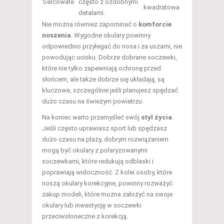
Sercowate
często z ozdobnymi
kwadratowa
detalami.
Nie można również zapominać o
komforcie
noszenia
. Wygodne okulary powinny
odpowiednio przylegać do nosa i za uszami, nie
powodując ucisku. Dobrze dobrane soczewki,
które nie tylko zapewniają ochronę przed
słońcem, ale także dobrze się układają, są
kluczowe, szczególnie jeśli planujesz spędzać
dużo czasu na świeżym powietrzu.
Na koniec warto przemyśleć swój
styl życia
.
Jeśli często uprawiasz sport lub spędzasz
dużo czasu na plaży, dobrym rozwiązaniem
mogą być okulary z polaryzowanymi
soczewkami, które redukują odblaski i
poprawiają widoczność. Z kolei osoby, które
noszą okulary korekcyjne, powinny rozważyć
zakup modeli, które można założyć na swoje
okulary lub inwestycję w soczewki
przeciwsłoneczne z korekcją.