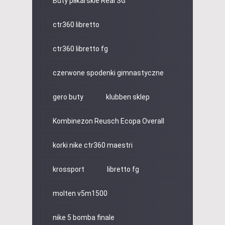
Buty piłkarskie Real SG
ctr360 libretto
ctr360 libretto fg
czerwone spodenki gimnastyczne
gero buty
klubben sklep
Kombinezon Reusch Ecopa Overall
korki nike ctr360 maestri
krossport
libretto fg
molten v5m1500
nike 5 bomba finale