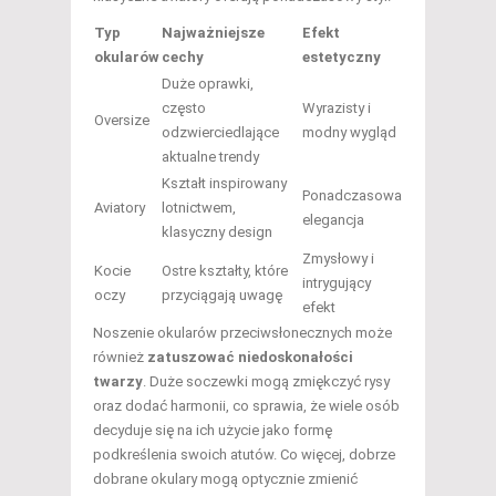
Typ
Najważniejsze
Efekt
okularów
cechy
estetyczny
Duże oprawki,
często
Wyrazisty i
Oversize
odzwierciedlające
modny wygląd
aktualne trendy
Kształt inspirowany
Ponadczasowa
Aviatory
lotnictwem,
elegancja
klasyczny design
Zmysłowy i
Kocie
Ostre kształty, które
intrygujący
oczy
przyciągają uwagę
efekt
Noszenie okularów przeciwsłonecznych może
również
zatuszować niedoskonałości
twarzy
. Duże soczewki mogą zmiękczyć rysy
oraz dodać harmonii, co sprawia, że wiele osób
decyduje się na ich użycie jako formę
podkreślenia swoich atutów. Co więcej, dobrze
dobrane okulary mogą optycznie zmienić