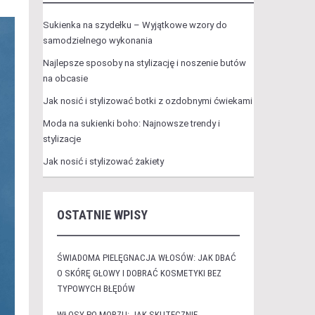
Sukienka na szydełku – Wyjątkowe wzory do
samodzielnego wykonania
Najlepsze sposoby na stylizację i noszenie butów
na obcasie
Jak nosić i stylizować botki z ozdobnymi ćwiekami
Moda na sukienki boho: Najnowsze trendy i
stylizacje
Jak nosić i stylizować żakiety
OSTATNIE WPISY
ŚWIADOMA PIELĘGNACJA WŁOSÓW: JAK DBAĆ
O SKÓRĘ GŁOWY I DOBRAĆ KOSMETYKI BEZ
TYPOWYCH BŁĘDÓW
WŁOSY PO MORZU: JAK SKUTECZNIE