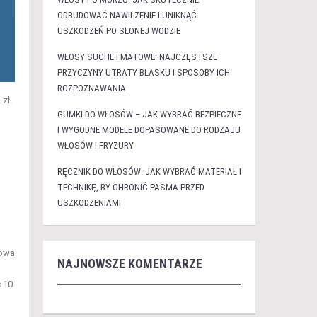
ODBUDOWAĆ NAWILŻENIE I UNIKNĄĆ
USZKODZEŃ PO SŁONEJ WODZIE
WŁOSY SUCHE I MATOWE: NAJCZĘSTSZE
PRZYCZYNY UTRATY BLASKU I SPOSOBY ICH
ROZPOZNAWANIA
zł.
GUMKI DO WŁOSÓW – JAK WYBRAĆ BEZPIECZNE
I WYGODNE MODELE DOPASOWANE DO RODZAJU
WŁOSÓW I FRYZURY
RĘCZNIK DO WŁOSÓW: JAK WYBRAĆ MATERIAŁ I
TECHNIKĘ, BY CHRONIĆ PASMA PRZED
USZKODZENIAMI
cowa
NAJNOWSZE KOMENTARZE
c 10