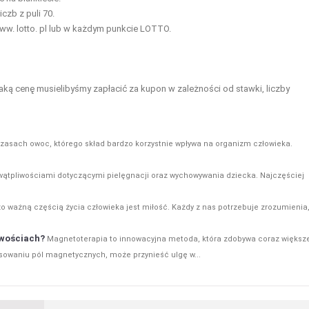
czb z puli 70.
www. lotto. pl lub w każdym punkcie LOTTO.
e jaką cenę musielibyśmy zapłacić za kupon w zależności od stawki, liczby
zasach owoc, którego skład bardzo korzystnie wpływa na organizm człowieka.
 wątpliwościami dotyczącymi pielęgnacji oraz wychowywania dziecka. Najczęściej
zo ważną częścią życia człowieka jest miłość. Każdy z nas potrzebuje zrozumienia
iwościach?
Magnetoterapia to innowacyjna metoda, która zdobywa coraz większ
tosowaniu pól magnetycznych, może przynieść ulgę w...