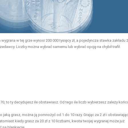
 wygrana w tej grze wynosi 200 000 tysięcy zł, a pojedyncza stawka zakładu 2 
rzedawcy. Liczby można wybrać samemu lub wybrać opcję na chybił trafił.
70, to ty decydujesz ile obstawiasz. Od tego ile liczb wybierzesz zależy koń
jaką grasz, można ją pomnożyć od 1 do 10 razy. Grając za 2 zł i obstawiają
tomiast kiedy grasz za 20 zł z 10 liczbami, kwota twojej wygranej może już
 na blankiecie.