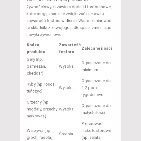
żywnościowych zawiera dodatki fosforanowe,
które mogą znacznie zwiększać całkowitą
zawartość fosforu w diecie. Warto eliminować
te składniki ze swojego jadłospisu, zmieniając
nawyki żywieniowe.
Rodzaj
Zawartość
Zalecane ilości
produktu
fosforu
Sery (np.
Ograniczone do
parmezan,
Wysoka
minimum
cheddar)
Ograniczone do
Ryby (np. łosoś,
Wysoka
1-2 porcji
tuńczyk)
tygodniowo
Orzechy (np.
Ograniczone do
migdały, orzechy
Wysoka
małych ilości
nerkowca)
Preferować
Warzywa (np.
niskofosforowe
Średnia
groch, fasola)
(np. sałata,