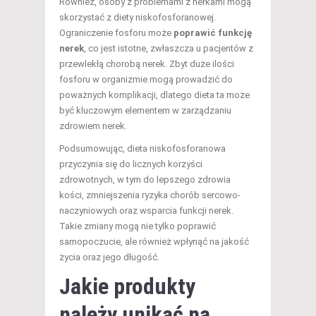
Również, osoby z problemami z nerkami mogą
skorzystać z diety niskofosforanowej.
Ograniczenie fosforu może
poprawić funkcję
nerek
, co jest istotne, zwłaszcza u pacjentów z
przewlekłą chorobą nerek. Zbyt duże ilości
fosforu w organizmie mogą prowadzić do
poważnych komplikacji, dlatego dieta ta może
być kluczowym elementem w zarządzaniu
zdrowiem nerek.
Podsumowując, dieta niskofosforanowa
przyczynia się do licznych korzyści
zdrowotnych, w tym do lepszego zdrowia
kości, zmniejszenia ryzyka chorób sercowo-
naczyniowych oraz wsparcia funkcji nerek.
Takie zmiany mogą nie tylko poprawić
samopoczucie, ale również wpłynąć na jakość
życia oraz jego długość.
Jakie produkty
należy unikać na