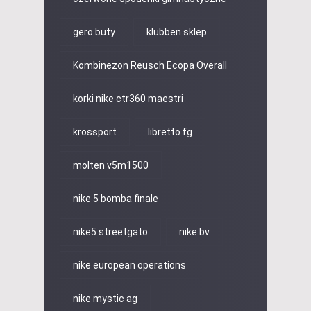
gero buty
klubben sklep
Kombinezon Reusch Ecopa Overall
korki nike ctr360 maestri
krossport
libretto fg
molten v5m1500
nike 5 bomba finale
nike5 streetgato
nike bv
nike european operations
nike mystic ag