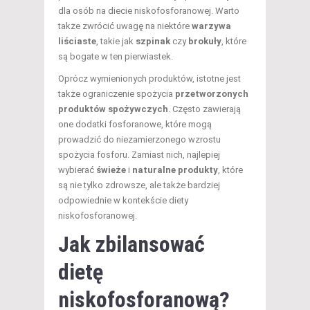
dla osób na diecie niskofosforanowej. Warto
także zwrócić uwagę na niektóre
warzywa
liściaste
, takie jak
szpinak
czy
brokuły
, które
są bogate w ten pierwiastek.
Oprócz wymienionych produktów, istotne jest
także ograniczenie spożycia
przetworzonych
produktów spożywczych
. Często zawierają
one dodatki fosforanowe, które mogą
prowadzić do niezamierzonego wzrostu
spożycia fosforu. Zamiast nich, najlepiej
wybierać
świeże
i
naturalne produkty
, które
są nie tylko zdrowsze, ale także bardziej
odpowiednie w kontekście diety
niskofosforanowej.
Jak zbilansować
dietę
niskofosforanową?