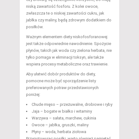
niską zawartość fosforu. Z kolei owoce,
zwłaszcza te o niskiej zawartości cukru, jak
jabłka czy maliny, będą zdrowym dodatkiem do
posiłków.
Ważnym elementem diety niskofosforanowej
jest także odpowiednie nawodnienie. Spożycie
płynów, takich jak woda czy zielona herbata, nie
tylko pomaga w eliminacji toksyn, ale także
wspiera procesy metaboliczne oraz trawienie.
Aby ułatwić dobór produktów do diety,
pomocne może być sporządzenie listy
preferowanych potraw przedstawionych
poniżej:
Chude mięso – przeżuwalne, drobiowe i ryby
Jaja – bogate w białko i witaminy
Warzywa – sałata, marchew, cukinia
Owoce – jabłka, gruszki, maliny
Płyny – woda, herbata ziołowa
Przygotowując posiłki, warto również pamiętać