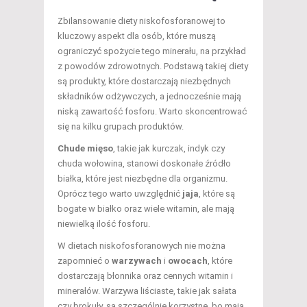
Zbilansowanie diety niskofosforanowej to
kluczowy aspekt dla osób, które muszą
ograniczyć spożycie tego minerału, na przykład
z powodów zdrowotnych. Podstawą takiej diety
są produkty, które dostarczają niezbędnych
składników odżywczych, a jednocześnie mają
niską zawartość fosforu. Warto skoncentrować
się na kilku grupach produktów.
Chude mięso
, takie jak kurczak, indyk czy
chuda wołowina, stanowi doskonałe źródło
białka, które jest niezbędne dla organizmu.
Oprócz tego warto uwzględnić
jaja
, które są
bogate w białko oraz wiele witamin, ale mają
niewielką ilość fosforu.
W dietach niskofosforanowych nie można
zapomnieć o
warzywach
i
owocach
, które
dostarczają błonnika oraz cennych witamin i
minerałów. Warzywa liściaste, takie jak sałata
czy brokuły, są szczególnie korzystne, bo mają