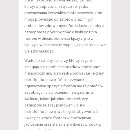
dieta niskofosforanowa może przynieść
korzyści poprzez zmniejszenie ryzyka
powstawania kryształów fosforanowych, które
mogą prowadzić do zatorów oraz innych
problemów zdrowotnych. Dodatkowo, osoby z
osteoporozą powinny dbać o niski poziom
fosforu w diecie, ponieważ łączy się to z
lepszym wchłanianiem wapnia, co jest kluczowe
dla zdrowia kości.
Warto także, aby seniorzy, którzy często
zmagają się z problemami zdrowotnymi oraz
metabolicznymi, rozważyli wprowadzenie diety
niskofosforanowej. W ich przypadku,
ograniczenie spożycia fosforu może pomóc w
zapobieganiu schorzeniom związanym z
wiekiem, takimi jak choroby nerek czy
osteoporoza. Przy planowaniu diety
niskofosforanowej ważne jest, aby zwrócić
uwagę na źródła fosforu w codziennym
jadłospisie oraz starać się wybierać produkty,