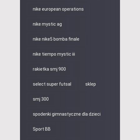
nike european operations
nike mystic ag
nike nike5 bomba finale
nike tiempo mystic iii
rakietka smj 900
select super futsal
sklep
smj 300
spodenki gimnastyczne dla dzieci
Sport BB