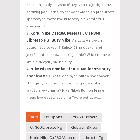
czasach, kiedy aktywność fizyczna staje się coraz
bardziej popularna, wybór odpowiednich produktów
sportowych może być kluczowy dla komfortu i
efektywności...
Korki Nike CTR360 Maestri, CTR360
Libretto FG. Buty Nike
Marzysz o nowych
butach sportowych? Zależy Ci na doskonałej
jakości i stosunkowo niskiej cenie? W takim razie
śmiało decyduj się na buty...
Nike Nike5 Bomba Finale. Najlepsze buty
sportowe
Szukasz idealnych butów sportowych,
które połączą nowoczesny design z wysoką
jakością wykonania? Nike Nike5 Bomba Finale
mogą być odpowiedzią na Twoje potrzeby....
Tags
Bb Sports
Ctr360 Libretto
Ctr360 Libretto Fg
Klubben Sklep
Korki Nike Ctr360 Maestri
Libretto Fg