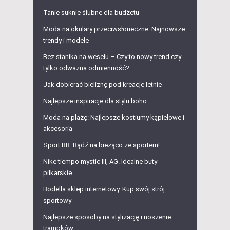
Tanie suknie ślubne dla budżetu
Moda na okulary przeciwsłoneczne: Najnowsze
trendy i modele
Bez stanika na weselu – Czy to nowy trend czy
tylko odważna odmienność?
Jak dobierać bieliznę pod kreacje letnie
Najlepsze inspiracje dla stylu boho
Moda na plażę: Najlepsze kostiumy kąpielowe i
akcesoria
Sport BB. Bądź na bieżąco ze sportem!
Nike tiempo mystic III, AG. Idealne buty
piłkarskie
Bodella sklep internetowy. Kup swój strój
sportowy
Najlepsze sposoby na stylizację i noszenie
trampków