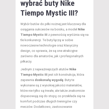
wybrać buty Nike
Tiempo Mystic III?
Wybór butów do piłki nożnej jest kluczowy dla
osiągania sukcesów na boisku, a model
Nike
Tiempo Mystic III
z pewnością wyróżnia się na
tle konkurencji. Te buty łączą w sobie
nowoczesne technologie oraz klasyczny
design, co sprawia, że są one atrakcyjne
zarówno dla amatorów, jak i profesjonalnych
piłkarzy.
Jednym z najważniejszych atutów
Nike
Tiempo Mystic III
jest ich konstrukcja, która
zapewnia
doskonałą wygodę
. Buty te
wykonane są z wysokiej jakości materiałów,
które nie tylko są trwałe, ale także znakomicie
dopasowują się do stopy, co przekłada się na
komfort podczas długich treningów czy
meczów. Dodatkowo, zastosowanie