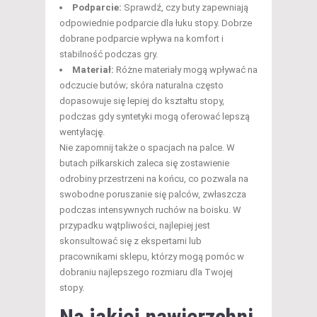
Podparcie:
Sprawdź, czy buty zapewniają
odpowiednie podparcie dla łuku stopy. Dobrze
dobrane podparcie wpływa na komfort i
stabilność podczas gry.
Materiał:
Różne materiały mogą wpływać na
odczucie butów; skóra naturalna często
dopasowuje się lepiej do kształtu stopy,
podczas gdy syntetyki mogą oferować lepszą
wentylację.
Nie zapomnij także o spacjach na palce. W
butach piłkarskich zaleca się zostawienie
odrobiny przestrzeni na końcu, co pozwala na
swobodne poruszanie się palców, zwłaszcza
podczas intensywnych ruchów na boisku. W
przypadku wątpliwości, najlepiej jest
skonsultować się z ekspertami lub
pracownikami sklepu, którzy mogą pomóc w
dobraniu najlepszego rozmiaru dla Twojej
stopy.
Na jakiej nawierzchni