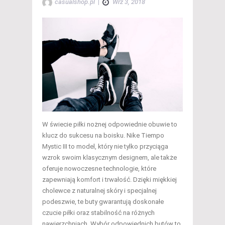
casualshop.pl
|
Wrz 3, 2018
W świecie piłki nożnej odpowiednie obuwie to
klucz do sukcesu na boisku. Nike Tiempo
Mystic III to model, który nie tylko przyciąga
wzrok swoim klasycznym designem, ale także
oferuje nowoczesne technologie, które
zapewniają komfort i trwałość. Dzięki miękkiej
cholewce z naturalnej skóry i specjalnej
podeszwie, te buty gwarantują doskonałe
czucie piłki oraz stabilność na różnych
nawierzchniach. Wybór odpowiednich butów to