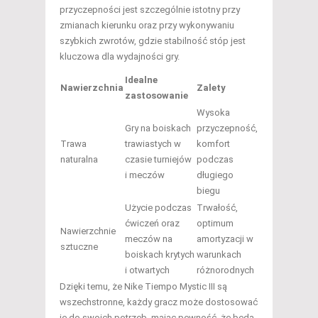
przyczepności jest szczególnie istotny przy
zmianach kierunku oraz przy wykonywaniu
szybkich zwrotów, gdzie stabilność stóp jest
kluczowa dla wydajności gry.
Idealne
Nawierzchnia
Zalety
zastosowanie
Wysoka
Gry na boiskach
przyczepność,
Trawa
trawiastych w
komfort
naturalna
czasie turniejów
podczas
i meczów
długiego
biegu
Użycie podczas
Trwałość,
ćwiczeń oraz
optimum
Nawierzchnie
meczów na
amortyzacji w
sztuczne
boiskach krytych
warunkach
i otwartych
różnorodnych
Dzięki temu, że Nike Tiempo Mystic III są
wszechstronne, każdy gracz może dostosować
je do swoich potrzeb, mając pewność, że będą