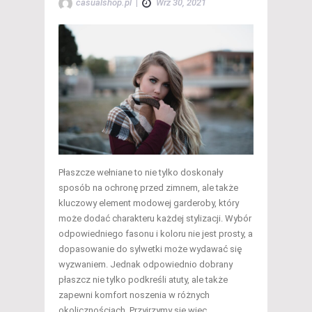
casualshop.pl
|
Wrz 30, 2021
Płaszcze wełniane to nie tylko doskonały
sposób na ochronę przed zimnem, ale także
kluczowy element modowej garderoby, który
może dodać charakteru każdej stylizacji. Wybór
odpowiedniego fasonu i koloru nie jest prosty, a
dopasowanie do sylwetki może wydawać się
wyzwaniem. Jednak odpowiednio dobrany
płaszcz nie tylko podkreśli atuty, ale także
zapewni komfort noszenia w różnych
okolicznościach. Przyjrzymy się więc