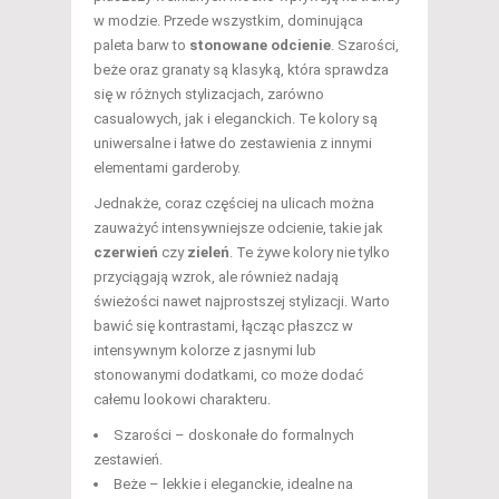
w modzie. Przede wszystkim, dominująca
paleta barw to
stonowane odcienie
. Szarości,
beże oraz granaty są klasyką, która sprawdza
się w różnych stylizacjach, zarówno
casualowych, jak i eleganckich. Te kolory są
uniwersalne i łatwe do zestawienia z innymi
elementami garderoby.
Jednakże, coraz częściej na ulicach można
zauważyć intensywniejsze odcienie, takie jak
czerwień
czy
zieleń
. Te żywe kolory nie tylko
przyciągają wzrok, ale również nadają
świeżości nawet najprostszej stylizacji. Warto
bawić się kontrastami, łącząc płaszcz w
intensywnym kolorze z jasnymi lub
stonowanymi dodatkami, co może dodać
całemu lookowi charakteru.
Szarości – doskonałe do formalnych
zestawień.
Beże – lekkie i eleganckie, idealne na