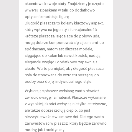
akcentować swoje atuty. Znajdziemy je często
w wersji z paskiem w talii, co dodatkowo
optycznie modeluje figurę.
Długość płaszcza to kolejny kluczowy aspekt,
który wpływa na jego styl i funkcjonalność.
Krótsze płaszcze, sięgające do połowy uda,
mogą dobrze komponować się z jeansami lub
spódnicami, natomiast dłuższe modele,
sięgające do kolan lub nawet kostek, nadają
elegancki wygląd i dodatkowo zapewniają
ciepło. Warto pamiętać, aby długość płaszcza
była dostosowana do wzrostu noszącej go
osoby oraz do jej indywidualnego stylu.
Wybierając płaszcz wełniany, warto również
zwrócić uwagę na materiał. Płaszcze wykonane
z wysokiej jakości wełny są nie tylko estetyczne,
ale także dobrze izolują ciepło, co jest
niezwykle ważne w zimowe dni. Dlatego warto
zainwestować w płaszcz, który będzie zarówno
modny, jak i praktyczny.