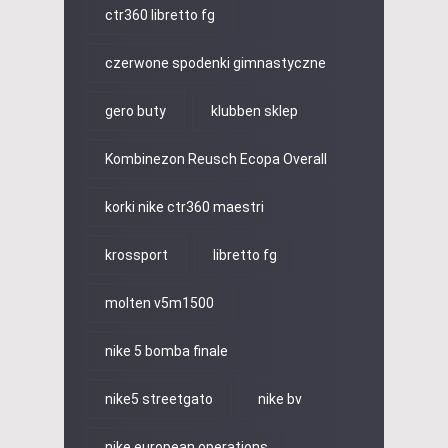
ctr360 libretto fg
czerwone spodenki gimnastyczne
gero buty
klubben sklep
Kombinezon Reusch Ecopa Overall
korki nike ctr360 maestri
krossport
libretto fg
molten v5m1500
nike 5 bomba finale
nike5 streetgato
nike bv
nike european operations