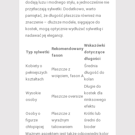
dodają luzu i modnego stylu, a jednocześnie nie
przytłaczają sylwetki. Dodatkowo, warto
pamiętać, że długość płaszcza również ma
znaczenie – dłuższe modele, sięgające do
kostek, mogą optycznie wydłużać sylwetkę i
nadawać jej elegancji.
Wskazówki
Rekomendowany
Typ sylwetki
dotyczące
fason
długości
Kobiety o
Średnia
Płaszcze z
pełniejszych
długość do
wcięciem, fason A
kształtach
kolan
Długie do
Wysokie
kostek dla
Płaszcze oversize
osoby
rimksowego
efektu
Osoby o
Płaszcze z
Krótki lub
figurze
wyraźnym
średni do
chłopięcej
taliowaniem
bioder
Ważnym aspektem jest także odpowiedni kolor