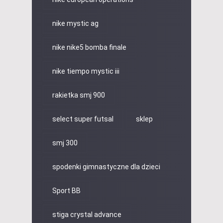
nike mystic ag
nike nike5 bomba finale
nike tiempo mystic iii
rakietka smj 900
select super futsal
sklep
smj 300
spodenki gimnastyczne dla dzieci
Sport BB
stiga crystal advance