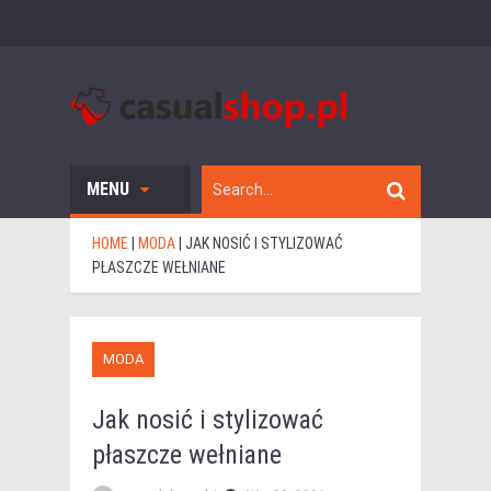
MENU
HOME
|
MODA
|
JAK NOSIĆ I STYLIZOWAĆ
PŁASZCZE WEŁNIANE
MODA
Jak nosić i stylizować
płaszcze wełniane