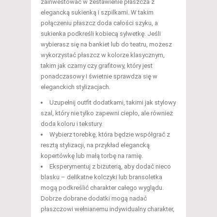
zainwestować w zestawienie płaszcza z
elegancką sukienką i szpilkami. W takim
połączeniu płaszcz doda całości szyku, a
sukienka podkreśli kobiecą sylwetkę. Jeśli
wybierasz się na bankiet lub do teatru, możesz
wykorzystać płaszcz w kolorze klasycznym,
takim jak czarny czy grafitowy, który jest
ponadczasowy i świetnie sprawdza się w
eleganckich stylizacjach.
Uzupełnij outfit dodatkami, takimi jak stylowy
szal, który nie tylko zapewni ciepło, ale również
doda koloru i tekstury.
Wybierz torebkę, która będzie współgrać z
resztą stylizacji, na przykład elegancką
kopertówkę lub małą torbę na ramię.
Eksperymentuj z biżuterią, aby dodać nieco
blasku – delikatne kolczyki lub bransoletka
mogą podkreślić charakter całego wyglądu.
Dobrze dobrane dodatki mogą nadać
płaszczowi wełnianemu indywidualny charakter,