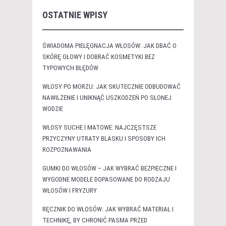
OSTATNIE WPISY
ŚWIADOMA PIELĘGNACJA WŁOSÓW: JAK DBAĆ O
SKÓRĘ GŁOWY I DOBRAĆ KOSMETYKI BEZ
TYPOWYCH BŁĘDÓW
WŁOSY PO MORZU: JAK SKUTECZNIE ODBUDOWAĆ
NAWILŻENIE I UNIKNĄĆ USZKODZEŃ PO SŁONEJ
WODZIE
WŁOSY SUCHE I MATOWE: NAJCZĘSTSZE
PRZYCZYNY UTRATY BLASKU I SPOSOBY ICH
ROZPOZNAWANIA
GUMKI DO WŁOSÓW – JAK WYBRAĆ BEZPIECZNE I
WYGODNE MODELE DOPASOWANE DO RODZAJU
WŁOSÓW I FRYZURY
RĘCZNIK DO WŁOSÓW: JAK WYBRAĆ MATERIAŁ I
TECHNIKĘ, BY CHRONIĆ PASMA PRZED