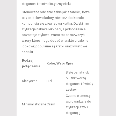
elegancki i minimalistyczny efekt.
Stonowane odcienie, takie jak szarości, beże
czy pastelowe kolory, również doskonale
komponują się z jeansową kurtką. Dzięki nim
stylizacja nabiera lekkości, a jednocześnie
pozostaje stylowa. Warto także rozważyć
wzory, które mogą dodać charakteru całemu
lookowi; popularne są kratki oraz kwiatowe
nadruki.
Rodzaj
Kolor/Wzór
Opis
połączenia
Białe t-shirty lub
bluzki tworzą
Klasyczne
Biel
elegancki i świeży
zestaw.
Czarne elementy
wprowadzają do
Minimalistyczne
Czerń
stylizacji szyk i
elegancję.