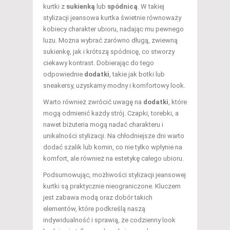
kurtki z
sukienką
lub
spódnicą
. W takiej
stylizacji jeansowa kurtka świetnie równoważy
kobiecy charakter ubioru, nadając mu pewnego
luzu. Można wybrać zarówno długą, zwiewną
sukienkę, jak i krótszą spódnicę, co stworzy
ciekawy kontrast. Dobierając do tego
odpowiednie
dodatki
, takie jak botki lub
sneakersy, uzyskamy modny i komfortowy look.
Warto również zwrócić uwagę na
dodatki
, które
mogą odmienić każdy strój. Czapki, torebki, a
nawet biżuteria mogą nadać charakteru i
unikalności stylizacji. Na chłodniejsze dni warto
dodać szalik lub komin, co nie tylko wpłynie na
komfort, ale również na estetykę całego ubioru.
Podsumowując, możliwości stylizacji jeansowej
kurtki są praktycznie nieograniczone. Kluczem
jest zabawa modą oraz dobór takich
elementów, które podkreślą naszą
indywidualność i sprawią, że codzienny look