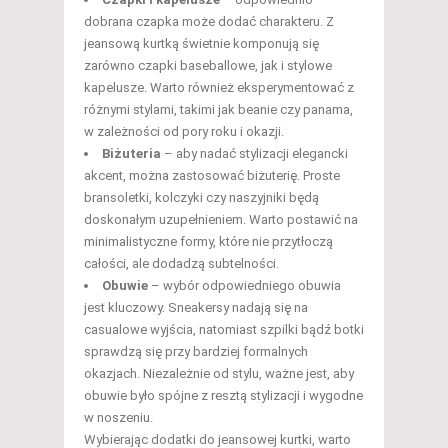
dobrana czapka może dodać charakteru. Z
jeansową kurtką świetnie komponują się
zarówno czapki baseballowe, jak i stylowe
kapelusze. Warto również eksperymentować z
różnymi stylami, takimi jak beanie czy panama,
w zależności od pory roku i okazji.
Biżuteria
– aby nadać stylizacji elegancki
akcent, można zastosować biżuterię. Proste
bransoletki, kolczyki czy naszyjniki będą
doskonałym uzupełnieniem. Warto postawić na
minimalistyczne formy, które nie przytłoczą
całości, ale dodadzą subtelności.
Obuwie
– wybór odpowiedniego obuwia
jest kluczowy. Sneakersy nadają się na
casualowe wyjścia, natomiast szpilki bądź botki
sprawdzą się przy bardziej formalnych
okazjach. Niezależnie od stylu, ważne jest, aby
obuwie było spójne z resztą stylizacji i wygodne
w noszeniu.
Wybierając dodatki do jeansowej kurtki, warto