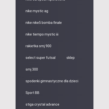
nike mystic ag
nike nike5 bomba finale
nike tiempo mystic iii
rakietka smj 900
select super futsal
sklep
smj 300
spodenki gimnastyczne dla dzieci
Sport BB
stiga crystal advance