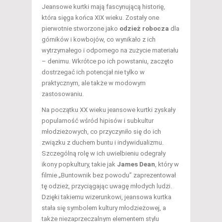
Jeansowe kurtki mają fascynującą historię,
która sięga końca XIX wieku. Zostały one
pierwotnie stworzone jako
odzież robocza
dla
górników i kowbojów, co wynikało z ich
wytrzymałego i odpornego na zużycie materiału
– denimu. Wkrótce po ich powstaniu, zaczęto
dostrzegać ich potencjał nie tylko w
praktycznym, ale także w modowym
zastosowaniu.
Na początku XX wieku jeansowe kurtki zyskały
popularność wśród hipisów i subkultur
młodzieżowych, co przyczyniło się do ich
związku z duchem buntu i indywidualizmu.
Szczególną rolę w ich uwielbieniu odegrały
ikony popkultury, takie jak
James Dean
, który w
filmie „Buntownik bez powodu” zaprezentował
tę odzież, przyciągając uwagę młodych ludzi.
Dzięki takiemu wizerunkowi, jeansowa kurtka
stała się symbolem kultury młodzieżowej, a
także niezaprzeczalnym elementem stylu