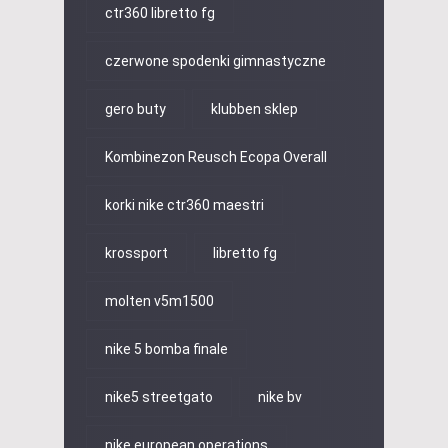
ctr360 libretto fg
czerwone spodenki gimnastyczne
gero buty
klubben sklep
Kombinezon Reusch Ecopa Overall
korki nike ctr360 maestri
krossport
libretto fg
molten v5m1500
nike 5 bomba finale
nike5 streetgato
nike bv
nike european operations