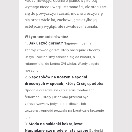
Podsumowując, dbanie o jeansową kurtkę
wymaga nieco uwagi i staranności, ale stosując
się do powyższych zasad, można cieszyć się
nią przez wiele lat, zachowując nie tylko jej
estetyczny wygląd, ale i trwałość materiału.
W tym temacie również:
Jak uszyć gorset?
Najpierw musimy
zaprojektować gorset, który następnie chcemy
uszyć. Powinniśmy odnieść się do historii, a
mianowicie, do końca XVI wieku. Wtedy często
noszono...
5 sposobów na noszenie spodni
dresowych w sposób, który Ci się spodoba
Spodnie dresowe zyskały status modowego
fenomenu, który już dawno przestał być
zarezerwowany jedynie dla siłowni. Ich
wszechstronność pozwala na kreatywne łączenie
ich...
Moda na sukienki koktajlowe:
Najpiękniejsze modele i stylizacje
Sukienki