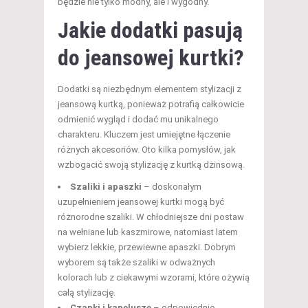
będzie nie tylko modny, ale i wygodny.
Jakie dodatki pasują
do jeansowej kurtki?
Dodatki są niezbędnym elementem stylizacji z
jeansową kurtką, ponieważ potrafią całkowicie
odmienić wygląd i dodać mu unikalnego
charakteru. Kluczem jest umiejętne łączenie
różnych akcesoriów. Oto kilka pomysłów, jak
wzbogacić swoją stylizację z kurtką dżinsową.
Szaliki i apaszki
– doskonałym
uzupełnieniem jeansowej kurtki mogą być
różnorodne szaliki. W chłodniejsze dni postaw
na wełniane lub kaszmirowe, natomiast latem
wybierz lekkie, przewiewne apaszki. Dobrym
wyborem są także szaliki w odważnych
kolorach lub z ciekawymi wzorami, które ożywią
całą stylizację.
Czapki i kapelusze
– odpowiednio