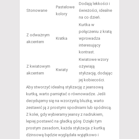
Dodają lekkości i
Pastelowe
Stonowane
świeżości, idealne
kolory
na co dzień.
Kurtka w
połączeniu z kratą
Z odważnym
Kratka
wprowadza
akcentem
interesujący
kontrast.
Kwiatowe wzory
Z kwiatowym
ożywiają
Kwiaty
akcentem
stylizację, dodając
jej kobiecości.
Aby stworzyć idealną stylizację z jeansową
kurtką, warto pamiętać o równowadze. Jeśli
decydujemy się na wzorzystą bluzkę, warto
zestawić ją z prostymi spodniami lub spódnicą.
Z kolei, gdy wybieramy jeansy z nadrukiem,
lepiej postawić na gładką górę. Dzięki tym
prostym zasadom, każda stylizacja z kurtką
dżinsową będzie wyglądała wyjątkowo i