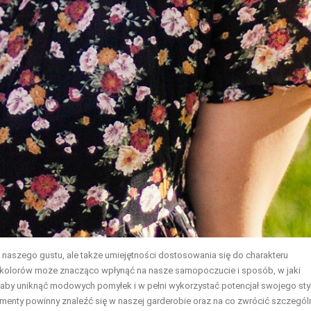
ko naszego gustu, ale także umiejętności dostosowania się do charakteru
 kolorów może znacząco wpłynąć na nasze samopoczucie i sposób, w jaki
ji, aby uniknąć modowych pomyłek i w pełni wykorzystać potencjał swojego sty
lementy powinny znaleźć się w naszej garderobie oraz na co zwrócić szczegól