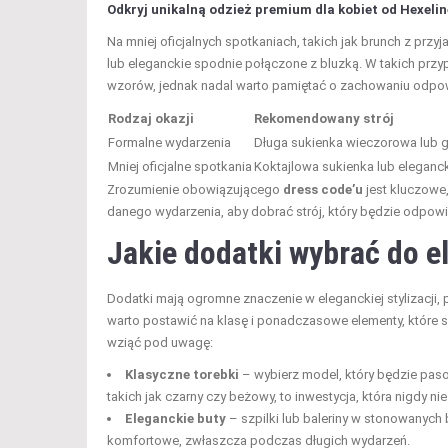
Odkryj unikalną odzież premium dla kobiet od Hexelin
Na mniej oficjalnych spotkaniach, takich jak brunch z prz
lub eleganckie spodnie połączone z bluzką. W takich pr
wzorów, jednak nadal warto pamiętać o zachowaniu odpo
Rodzaj okazji
Rekomendowany strój
Formalne wydarzenia
Długa sukienka wieczorowa lub g
Mniej oficjalne spotkania
Koktajlowa sukienka lub eleganc
Zrozumienie obowiązującego
dress code’u
jest kluczowe
danego wydarzenia, aby dobrać strój, który będzie odpowi
Jakie dodatki wybrać do el
Dodatki mają ogromne znaczenie w eleganckiej stylizacji, p
warto postawić na klasę i ponadczasowe elementy, które sk
wziąć pod uwagę:
Klasyczne torebki
– wybierz model, który będzie paso
takich jak czarny czy beżowy, to inwestycja, która nigdy ni
Eleganckie buty
– szpilki lub baleriny w stonowanych
komfortowe, zwłaszcza podczas długich wydarzeń.