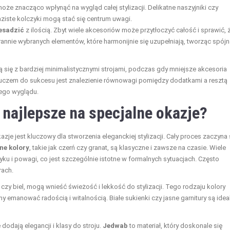
e znacząco wpłynąć na wygląd całej stylizacji. Delikatne naszyjniki czy
ziste kolczyki mogą stać się centrum uwagi.
esadzić
z ilością. Zbyt wiele akcesoriów może przytłoczyć całość i sprawić, 
starannie wybranych elementów, które harmonijnie się uzupełniają, tworząc spój
 się z bardziej minimalistycznymi strojami, podczas gdy mniejsze akcesoria
Kluczem do sukcesu jest znalezienie równowagi pomiędzy dodatkami a resztą
iego wyglądu.
ą najlepsze na specjalne okazje?
je jest kluczowy dla stworzenia eleganckiej stylizacji. Cały proces zaczyna 
ne kolory
, takie jak czerń czy granat, są klasyczne i zawsze na czasie. Wiele
ku i powagi, co jest szczególnie istotne w formalnych sytuacjach. Często
rach.
 czy biel, mogą wnieść świeżość i lekkość do stylizacji. Tego rodzaju kolory
 emanować radością i witalnością. Białe sukienki czy jasne garnitury są idea
dodają elegancji i klasy do stroju.
Jedwab
to materiał, który doskonale się