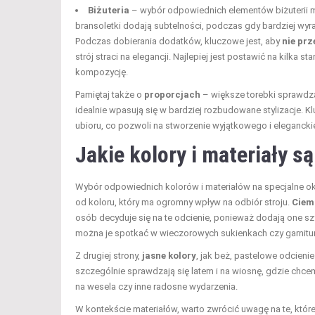
Biżuteria
– wybór odpowiednich elementów biżuterii moż
bransoletki dodają subtelności, podczas gdy bardziej wyra
Podczas dobierania dodatków, kluczowe jest, aby
nie prz
strój straci na elegancji. Najlepiej jest postawić na kilka 
kompozycję.
Pamiętaj także o
proporcjach
– większe torebki sprawdzą
idealnie wpasują się w bardziej rozbudowane stylizacje. 
ubioru, co pozwoli na stworzenie wyjątkowego i eleganck
Jakie kolory i materiały s
Wybór odpowiednich kolorów i materiałów na specjalne okaz
od koloru, który ma ogromny wpływ na odbiór stroju.
Ciem
osób decyduje się na te odcienie, ponieważ dodają one szy
można je spotkać w wieczorowych sukienkach czy garnitu
Z drugiej strony,
jasne kolory
, jak beż, pastelowe odcienie
szczególnie sprawdzają się latem i na wiosnę, gdzie chcemy
na wesela czy inne radosne wydarzenia.
W kontekście materiałów, warto zwrócić uwagę na te, które 