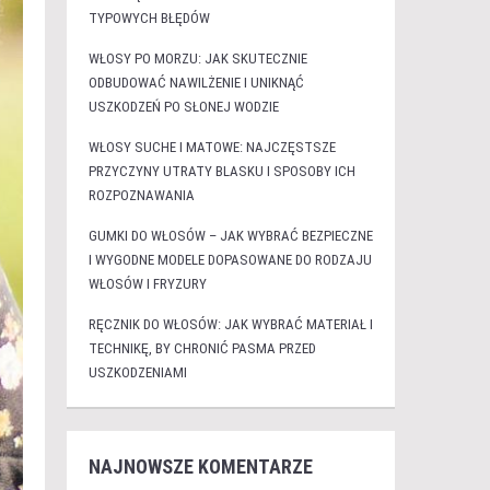
TYPOWYCH BŁĘDÓW
WŁOSY PO MORZU: JAK SKUTECZNIE
ODBUDOWAĆ NAWILŻENIE I UNIKNĄĆ
USZKODZEŃ PO SŁONEJ WODZIE
WŁOSY SUCHE I MATOWE: NAJCZĘSTSZE
PRZYCZYNY UTRATY BLASKU I SPOSOBY ICH
ROZPOZNAWANIA
GUMKI DO WŁOSÓW – JAK WYBRAĆ BEZPIECZNE
I WYGODNE MODELE DOPASOWANE DO RODZAJU
WŁOSÓW I FRYZURY
RĘCZNIK DO WŁOSÓW: JAK WYBRAĆ MATERIAŁ I
TECHNIKĘ, BY CHRONIĆ PASMA PRZED
USZKODZENIAMI
NAJNOWSZE KOMENTARZE