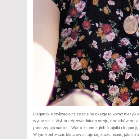
Eleganckie stylizacje na specjalne okazje to wyraz nie tyl
wydarzenia. Wybór odpowiedniego stroju, dodatków oraz
postrzegają nas inni. Warto zatem zgłębić tajniki eleganc
W tym kontekście kluczowe staje się zrozumienie, jakie e