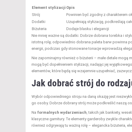
Element stylizacji
Opis
Strój
Powinien być zgodny z charakterem ok
Dodatki
Uzupełniają stylizację, podkreślają ca
Biżuteria
Dodaje blasku i elegancji
Nie mniej ważne są dodatki. Dobrze dobrana torebka i sty
istotną rolę; odpowiednio dobrana paleta barw powinna p
energii, podczas gdy stonowane tonacje wprowadzą eleganck
Nie zapominajmy również o biżuterii – małe detale mogą mi
mogą być dopełnieniem stylizacji, nadając jej wyjątkowego
elementów, które będą się wzajemnie uzupełniać, zazwyczaj
Jak dobrać strój do rodzaj
Wybór odpowiedniego stroju na daną okazję jest niezwykle
go osoby. Dobrze dobrany strój może podkreślić naszą os
Na
formalnych wydarzeniach
, takich jak bankiety, wes
klasyczne garnitury. Te elementy garderoby zwykle charak
również odgrywają tu ważną rolę – elegancka biżuteria, e