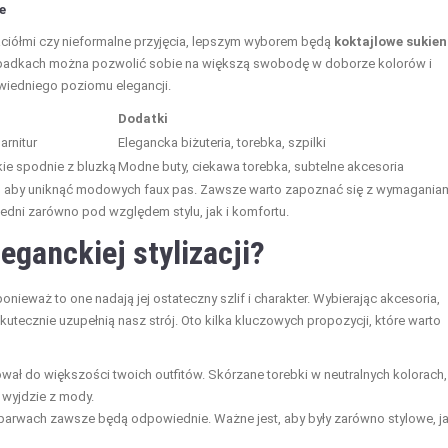
e
yjaciółmi czy nieformalne przyjęcia, lepszym wyborem będą
koktajlowe sukien
zypadkach można pozwolić sobie na większą swobodę w doborze kolorów i
wiedniego poziomu elegancji.
Dodatki
arnitur
Elegancka biżuteria, torebka, szpilki
kie spodnie z bluzką
Modne buty, ciekawa torebka, subtelne akcesoria
, aby uniknąć modowych faux pas. Zawsze warto zapoznać się z wymagania
edni zarówno pod względem stylu, jak i komfortu.
eganckiej stylizacji?
onieważ to one nadają jej ostateczny szlif i charakter. Wybierając akcesoria,
utecznie uzupełnią nasz strój. Oto kilka kluczowych propozycji, które warto
wał do większości twoich outfitów. Skórzane torebki w neutralnych kolorach,
e wyjdzie z mody.
 barwach zawsze będą odpowiednie. Ważne jest, aby były zarówno stylowe, ja