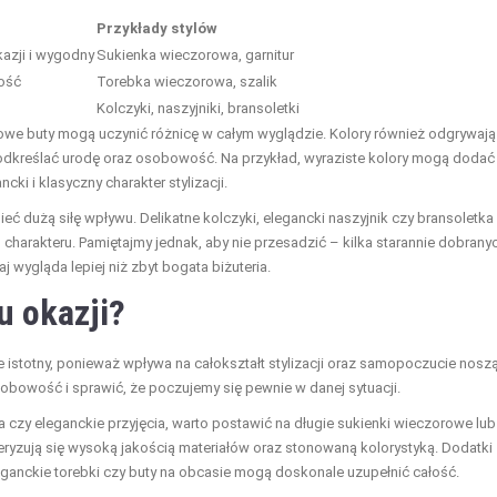
Przykłady stylów
azji i wygodny
Sukienka wieczorowa, garnitur
łość
Torebka wieczorowa, szalik
Kolczyki, naszyjniki, bransoletki
lowe buty mogą uczynić różnicę w całym wyglądzie. Kolory również odgrywają
odkreślać urodę oraz osobowość. Na przykład, wyraziste kolory mogą dodać
i i klasyczny charakter stylizacji.
eć dużą siłę wpływu. Delikatne kolczyki, elegancki naszyjnik czy bransoletka
 charakteru. Pamiętajmy jednak, aby nie przesadzić – kilka starannie dobrany
 wygląda lepiej niż zbyt bogata biżuteria.
u okazji?
 istotny, ponieważ wpływa na całokształt stylizacji oraz samopoczucie nosz
obowość i sprawić, że poczujemy się pewnie w danej sytuacji.
ela czy eleganckie przyjęcia, warto postawić na długie sukienki wieczorowe lub
teryzują się wysoką jakością materiałów oraz stonowaną kolorystyką. Dodatki
leganckie torebki czy buty na obcasie mogą doskonale uzupełnić całość.