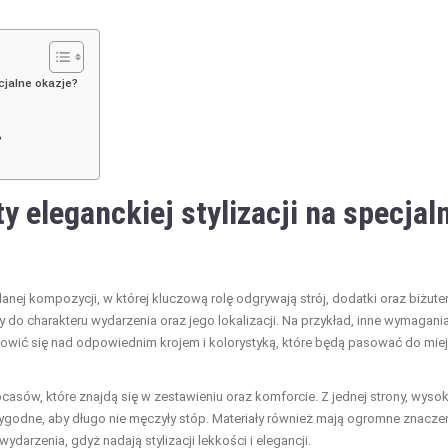
cjalne okazje?
?
 eleganckiej stylizacji na specjal
nej kompozycji, w której kluczową rolę odgrywają strój, dodatki oraz biżuter
do charakteru wydarzenia oraz jego lokalizacji. Na przykład, inne wymagani
anowić się nad odpowiednim krojem i kolorystyką, które będą pasować do mie
sów, które znajdą się w zestawieniu oraz komforcie. Z jednej strony, wysok
wygodne, aby długo nie męczyły stóp. Materiały również mają ogromne znaczen
darzenia, gdyż nadają stylizacji lekkości i elegancji.