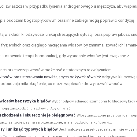
eryd, zwłaszcza w przypadku łysienia androgenowego u mężczyzn, aby wspier
rapia osoczem bogatopłytkowym oraz inne zabiegi mogą poprawić kondycję
 w składniki odżywcze, unikaj stresujących sytuacji oraz popraw jakość snu
ryzjerskich oraz ciągłego naciągania włosów, by zminimalizować ich łamani
stosowanie terapii hormonalnej, gdy wypadanie włosów jest związane z
ch przeszczep włosów może być ostatecznym rozwiązaniem.
włosów oraz stosowania nawilżających odżywek również
odgrywa kluczową 
 pobudzają mikrokrążenie, co może wspierać zdrowy rozwój włosów.
 włosów bez ryzyka błędów
Wybór odpowiedniego szamponu to kluczowy krok 
 mogą zaszkodzić ich zdrowiu. Aby uniknąć...
szkodzenia i skutecznie je pielęgnować
Włosy zniszczone prostownicą mog
ażasz, że twoje pasma są przesuszone, mają rozdwojone końcówki...
sy i uniknąć typowych błędów
Jeśli walczysz z przetłuszczającymi się włosam
 Twoim najlepszym sprzymierzeńcem. Kluczowe jest jednak, aby stosować...