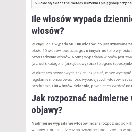
Jakie są skuteczne metody leczenia i pielęgnacji przy
Ile włosów wypada dzienni
włosów?
W ciągu dnia wypada
50-100 włosów
, co jest uznawane z
około 20 włosów, podczas gdy u innych może to wynosić n
przerzedzenie włosów. Normą wypadania włosów jest zwią
(wzrost), katagenu (przejściowy) oraz telogenu (spoczynk
W okresach sezonowych, takich jak jesień, może wystąpić 
regularnie monitorować ilość wypadających włosów, szczeg
przekracza
100 włosów dziennie
, powinieneś zwrócić na
Jak rozpoznać nadmierne w
objawy?
Nadmierne wypadanie włosów
można rozpoznać po kilk
włosów, które znajdziesz na szczotce, poduszce lub w odp