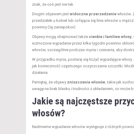
znak, że coś jest nie tak.
Drugim objawem jest
widoczne przerzedzenie
włosów. Z
przedziałek u kobiet lub cofająca się linia włosów u mężc
powinny Cię zaniepokoić.
Objawy mogą obejmować także
cienkie i łamliwe włosy
,
wzmożone wypadanie przez kilka tygodni powinno skłonić Ci
włosów, szczególnie podczas mycia i czesania, aby dostr
W przypadku mycia, postaraj się liczyć wypadające włosy. J
jak konieczność częstszego oczyszczania szczotki. Możli
działania.
Pamiętaj, że objawy
zniszczenia włosów
, takie jak suc
uwagę na brak blasku i trudności z układaniem, co może b
Jakie są najczęstsze prz
włosów?
Nadmierne wypadanie włosów występuje z różnych powo