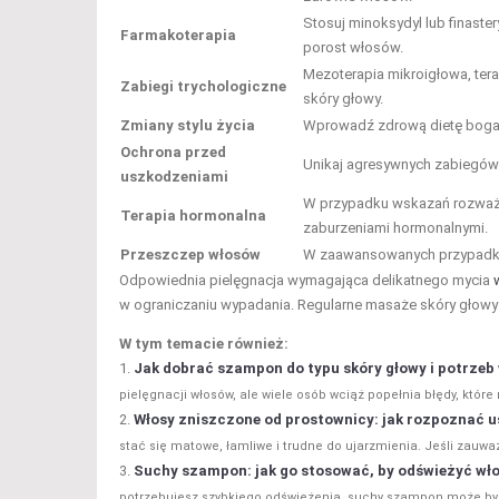
Stosuj minoksydyl lub finast
Farmakoterapia
porost włosów.
Mezoterapia mikroigłowa, te
Zabiegi trychologiczne
skóry głowy.
Zmiany stylu życia
Wprowadź zdrową dietę bogatą
Ochrona przed
Unikaj agresywnych zabiegów f
uszkodzeniami
W przypadku wskazań rozważ 
Terapia hormonalna
zaburzeniami hormonalnymi.
Przeszczep włosów
W zaawansowanych przypadka
Odpowiednia pielęgnacja wymagająca delikatnego mycia
w ograniczaniu wypadania. Regularne masaże skóry głowy
W tym temacie również:
Jak dobrać szampon do typu skóry głowy i potrzeb
pielęgnacji włosów, ale wiele osób wciąż popełnia błędy, które
Włosy zniszczone od prostownicy: jak rozpoznać u
stać się matowe, łamliwe i trudne do ujarzmienia. Jeśli zauw
Suchy szampon: jak go stosować, by odświeżyć wło
potrzebujesz szybkiego odświeżenia, suchy szampon może być