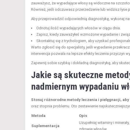
zauważysz, że wypadające włosy są widoczne na szczotce, 
Również, jeśli odczuwasz przerzedzenie lub widzisz łyse pl
Aby przeprowadzić odpowiednią diagnostykę, wykonaj nas
Odnotuj ilość wypadających włosów w ciągu dnia.
Zapisz, kiedy zauważyłeś wzmożone wypadanie i związa
Skontaktuj się z trychologiem, aby uzyskać profesjonal
Warto zgłosić się do specjalisty, jeśli wypadanie przekr
interwencja pozwala na lepsze efekty leczenia przyczyn w
Zapewnij sobie szybką i dokładną diagnostykę, aby skut
Jakie są skuteczne metody 
nadmiernym wypadaniu w
Stosuj różnorodne metody leczenia i pielęgnacji, ab
oraz stopnia problemu. Oto zestawienie najskuteczniejszy
Metoda
Opis
Uzupełniaj witaminy i minerały,
Suplementacja
zdrowie włosów.