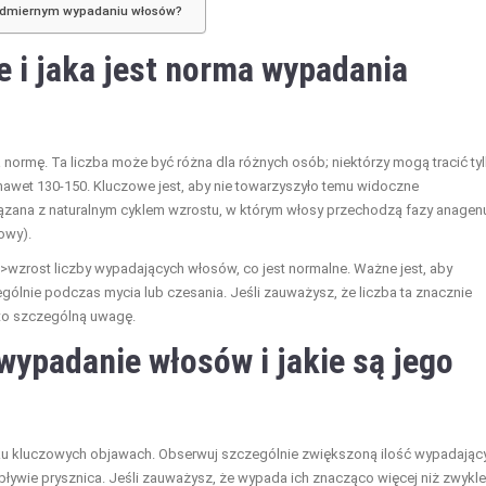
 nadmiernym wypadaniu włosów?
e i jaka jest norma wypadania
a normę. Ta liczba może być różna dla różnych osób; niektórzy mogą tracić ty
awet 130-150. Kluczowe jest, aby nie towarzyszyło temu widoczne
zana z naturalnym cyklem wzrostu, w którym włosy przechodzą fazy anagen
owy).
>wzrost liczby wypadających włosów, co jest normalne. Ważne jest, aby
ólnie podczas mycia lub czesania. Jeśli zauważysz, że liczba ta znacznie
 to szczególną uwagę.
ypadanie włosów i jakie są jego
u kluczowych objawach. Obserwuj szczególnie zwiększoną ilość wypadając
ływie prysznica. Jeśli zauważysz, że wypada ich znacząco więcej niż zwykle,