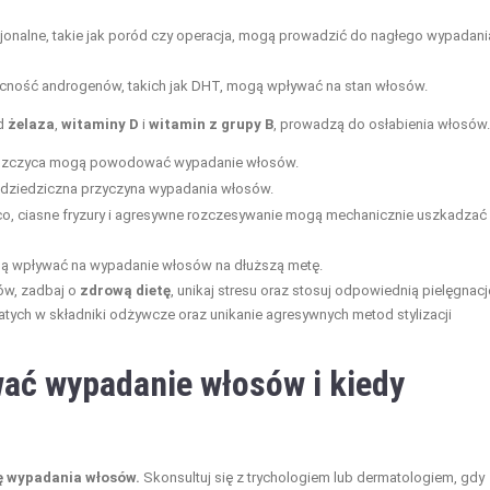
jonalne, takie jak poród czy operacja, mogą prowadzić do nagłego wypadani
ecność androgenów, takich jak DHT, mogą wpływać na stan włosów.
ad
żelaza
,
witaminy D
i
witamin z grupy B
, prowadzą do osłabienia włosów.
 łuszczyca mogą powodować wypadanie włosów.
 dziedziczna przyczyna wypadania włosów.
ąco, ciasne fryzury i agresywne rozczesywanie mogą mechanicznie uszkadzać
ą wpływać na wypadanie włosów na dłuższą metę.
ów, zadbaj o
zdrową dietę
, unikaj stresu oraz stosuj odpowiednią pielęgnacj
ych w składniki odżywcze oraz unikanie agresywnych metod stylizacji
ać wypadanie włosów i kiedy
ę wypadania włosów.
Skonsultuj się z trychologiem lub dermatologiem, gdy