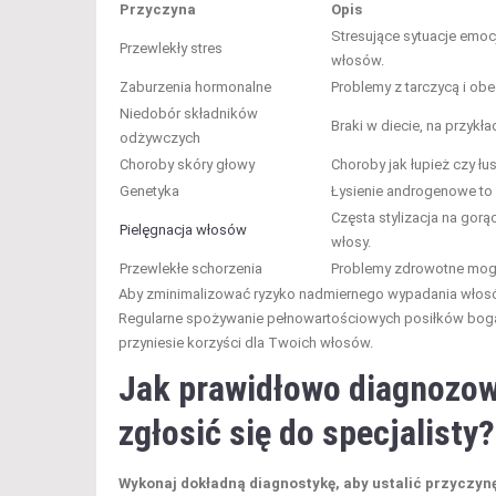
Przyczyna
Opis
Stresujące sytuacje emoc
Przewlekły stres
włosów.
Zaburzenia hormonalne
Problemy z tarczycą i ob
Niedobór składników
Braki w diecie, na przykł
odżywczych
Choroby skóry głowy
Choroby jak łupież czy
Genetyka
Łysienie androgenowe to
Częsta stylizacja na gor
Pielęgnacja włosów
włosy.
Przewlekłe schorzenia
Problemy zdrowotne mog
Aby zminimalizować ryzyko nadmiernego wypadania włos
Regularne spożywanie pełnowartościowych posiłków bogat
przyniesie korzyści dla Twoich włosów.
Jak prawidłowo diagnozow
zgłosić się do specjalisty?
Wykonaj dokładną diagnostykę, aby ustalić przyczyn