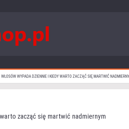
E WŁOSÓW WYPADA DZIENNIE I KIEDY WARTO ZACZĄĆ SIĘ MARTWIĆ NADMIE
y warto zacząć się martwić nadmiernym