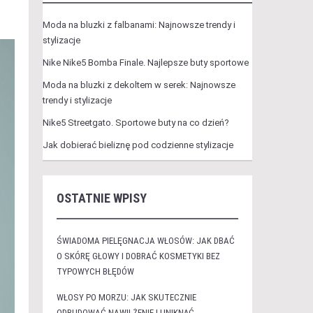
Moda na bluzki z falbanami: Najnowsze trendy i
stylizacje
Nike Nike5 Bomba Finale. Najlepsze buty sportowe
Moda na bluzki z dekoltem w serek: Najnowsze
trendy i stylizacje
Nike5 Streetgato. Sportowe buty na co dzień?
Jak dobierać bieliznę pod codzienne stylizacje
OSTATNIE WPISY
ŚWIADOMA PIELĘGNACJA WŁOSÓW: JAK DBAĆ
O SKÓRĘ GŁOWY I DOBRAĆ KOSMETYKI BEZ
TYPOWYCH BŁĘDÓW
WŁOSY PO MORZU: JAK SKUTECZNIE
ODBUDOWAĆ NAWILŻENIE I UNIKNĄĆ