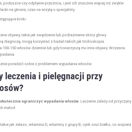
poduszce czy odpływie prysznica, i jest ich znacznie więcej niż zwykle.
acki na głowie, czas na wizytę u specjalisty.
tępujące kroki:
ne objawy, takie jak swędzenie lub podrażnienie skóry głowy.
ną diagnozę, mogą korzystać z badań takich jak trichoskopia.
acza 100-150 włosów dziennie lub gdy towarzyszą mu inne objawy. Wczesna
ypadania.
ecznie poradzić sobie z problemem wypadania włosów.
leczenia i pielęgnacji przy
łosów?
y skutecznie ograniczyć wypadanie włosów.
Leczenie zależy od przyczyny
ch metod:
 takie jak żelazo, witamina D, witaminy z grupy B, cynk oraz białko, co wspiera