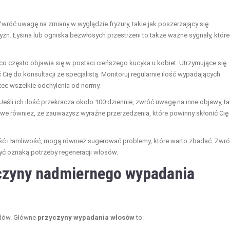
wróć uwagę na zmiany w wyglądzie fryzury, takie jak poszerzający się
zyzn. Łysina lub ogniska bezwłosych przestrzeni to także ważne sygnały, które
 co często objawia się w postaci cieńszego kucyka u kobiet. Utrzymujące się
ę do konsultacji ze specjalistą. Monitoruj regularnie ilość wypadających
zec wszelkie odchylenia od normy.
eśli ich ilość przekracza około 100 dziennie, zwróć uwagę na inne objawy, ta
we również, że zauważysz wyraźne przerzedzenia, które powinny skłonić Cię
hość i łamliwość, mogą również sugerować problemy, które warto zbadać. Zwr
yć oznaką potrzeby regeneracji włosów.
yczyny nadmiernego wypadania
dów. Główne
przyczyny wypadania włosów
to: