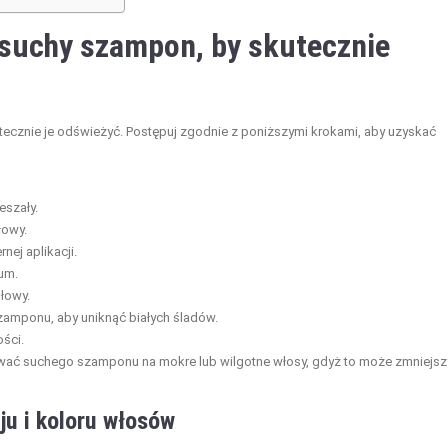
suchy szampon, by skutecznie
tecznie je odświeżyć. Postępuj zgodnie z poniższymi krokami, aby uzyskać
eszały.
łowy.
nej aplikacji.
um.
łowy.
amponu, aby uniknąć białych śladów.
ości.
kować suchego szamponu na mokre lub wilgotne włosy, gdyż to może zmniejsz
u i koloru włosów