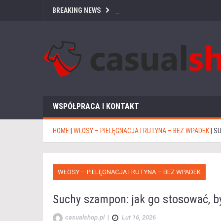
BREAKING NEWS
WSPÓŁPRACA I KONTAKT
HOME
|
WŁOSY – PIELĘGNACJA I RUTYNA – BEZ WPADEK
|
SU
WŁOSY – PIELĘGNACJA I RUTYNA – BEZ WPADEK
Suchy szampon: jak go stosować, b
casualshop.pl
|
Lut 16, 2026