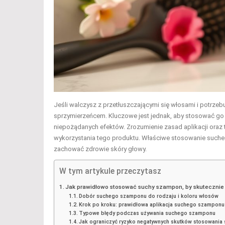
Jeśli walczysz z przetłuszczającymi się włosami i potr
sprzymierzeńcem. Kluczowe jest jednak, aby stosować go
niepożądanych efektów. Zrozumienie zasad aplikacji oraz t
wykorzystania tego produktu. Właściwe stosowanie such
zachować zdrowie skóry głowy.
W tym artykule przeczytasz
Jak prawidłowo stosować suchy szampon, by skutecznie
Dobór suchego szamponu do rodzaju i koloru włosów
Krok po kroku: prawidłowa aplikacja suchego szamponu
Typowe błędy podczas używania suchego szamponu
Jak ograniczyć ryzyko negatywnych skutków stosowani