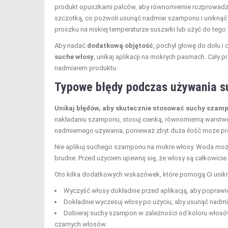
produkt opuszkami palców, aby równomiernie rozprowadzi
szczotką, co pozwoli usunąć nadmiar szamponu i uniknąć 
proszku na niskiej temperaturze suszarki lub użyć do tego
Aby nadać
dodatkową objętość
, pochyl głowę do dołu i
suche włosy
, unikaj aplikacji na mokrych pasmach. Cały 
nadmiarem produktu.
Typowe błędy podczas używania 
Unikaj błędów, aby skutecznie stosować suchy szam
nakładaniu szamponu, stosuj cienką, równomierną warstw
nadmiernego używania, ponieważ zbyt duża ilość może pr
Nie aplikuj suchego szamponu na mokre włosy. Woda moż
brudne. Przed użyciem upewnij się, że włosy są całkowicie
Oto kilka dodatkowych wskazówek, które pomogą Ci unik
Wyczyść włosy dokładnie przed aplikacją, aby poprawić
Dokładnie wyczesuj włosy po użyciu, aby usunąć nadmi
Dobieraj suchy szampon w zależności od koloru włosów
czarnych włosów.