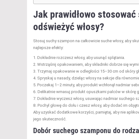
Jak prawidłowo stosować 
odświeżyć włosy?
Stosuj suchy szampon na całkowicie suche włosy, aby sku
najlepsze efekty:
Dokładnie rozczesz włosy, aby usunąć splątania.
Wstrząśnij opakowaniem, aby składniki dobrze się wymi
Trzymaj opakowanie w odległości 15–30 cm od skóry g
Spryskaj u nasady, dzieląc włosy na sekcje dla równomier
Poczekaj 1–2 minuty, aby produkt wchłonął nadmiar seb
Delikatnie wmasuj produkt opuszkami palców w skórę g
Dokładnie wyczesz włosy, usuwając nadmiar suchego sz
Pochyl głowę do dołu i czesz włosy, aby dodać im objęt
Aby uzyskać dodatkowe korzyści, pamiętaj, aby nie apli
jego skuteczność.
Dobór suchego szamponu do rodzaj