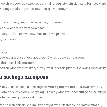
oich włosów, aby uzyskać optymalne rezultaty. Istnieją różne formuły, które
prayu, pudrze i piance. Rozróżniaj szampony na:
 żółty odcień, nie pozostawia białych śladów.
oloru włosów; nie zostawia osadu.
nych; podbija ton włosów, maskuje siwe pasma.
 na przykład:
nergii.
zawierają większą ilość absorbentów, jak pudry bambusowe.
 delikatnych składnikach.
trzeb włosów oraz skóry głowy, by skutecznie przedłużyć świeżość fryzury.
cja suchego szamponu
 aby usunąć splątania. Następnie
wstrząśnij mocno
opakowaniem, aby
0 cm
od skóry głowy i
spryskaj
u nasady włosów, koncentrując się na miejs
zole, czubek głowy czy skronie.
czas na wchłonięcie sebum i zanieczyszczeń. Następnie delikatnie
wmasuj