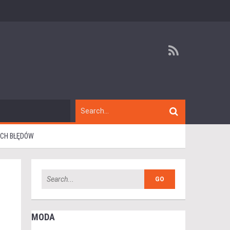
YCH BŁĘDÓW
MODA