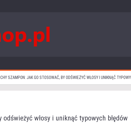
CHY SZAMPON: JAK GO STOSOWAĆ, BY ODŚWIEŻYĆ WŁOSY I UNIKNĄĆ TYPOW
y odświeżyć włosy i uniknąć typowych błędów