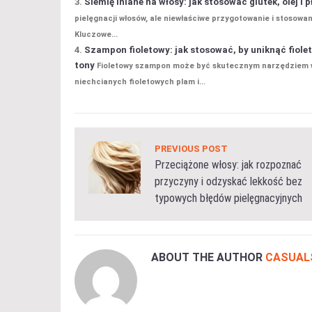
Siemię lniane na włosy: jak stosować glutek, olej 
pielęgnacji włosów, ale niewłaściwe przygotowanie i stosowa
Kluczowe...
Szampon fioletowy: jak stosować, by uniknąć fiole
tony
Fioletowy szampon może być skutecznym narzędziem w w
niechcianych fioletowych plam i...
PREVIOUS POST
Przeciążone włosy: jak rozpoznać
przyczyny i odzyskać lekkość bez
typowych błędów pielęgnacyjnych
ABOUT THE AUTHOR
CASUAL