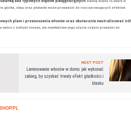
i płukankę bez typowych błędów pielęgnacyjnych
Siemię lniane to skarb w
nie glutka, oleju oraz płukanki może prowadzić do rozczarowujących efektów.
towych plam i przesuszenia włosów oraz skutecznie neutralizować żół
alce z żółtymi tonami, ale niewłaściwe jego użycie często prowadzi do
NEXT POST
Laminowanie włosów w domu: jak wykonać
zabieg, by uzyskać trwały efekt gładkości i
blasku
SHOP.PL