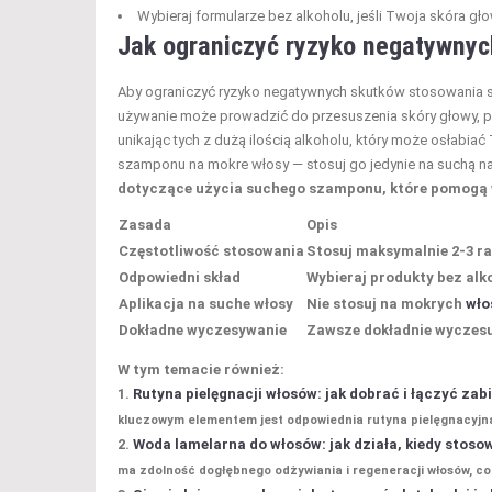
Wybieraj formularze bez alkoholu, jeśli Twoja skóra gło
Jak ograniczyć ryzyko negatywny
Aby ograniczyć ryzyko negatywnych skutków stosowania
używanie może prowadzić do przesuszenia skóry głowy, p
unikając tych z dużą ilością alkoholu, który może osłabi
szamponu na mokre włosy — stosuj go jedynie na suchą n
dotyczące użycia suchego szamponu, które pomogą
Zasada
Opis
Częstotliwość stosowania
Stosuj maksymalnie 2-3 ra
Odpowiedni skład
Wybieraj produkty bez alk
Aplikacja na suche włosy
Nie stosuj na mokrych
wło
Dokładne wyczesywanie
Zawsze dokładnie wyczesuj
W tym temacie również:
Rutyna pielęgnacji włosów: jak dobrać i łączyć zab
kluczowym elementem jest odpowiednia rutyna pielęgnacyjna,
Woda lamelarna do włosów: jak działa, kiedy stosowa
ma zdolność dogłębnego odżywiania i regeneracji włosów, co 