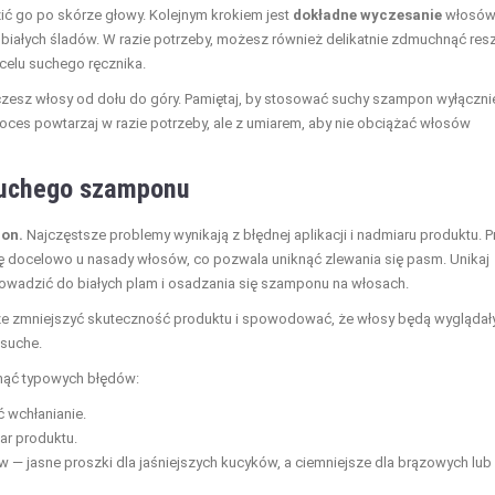
ć go po skórze głowy. Kolejnym krokiem jest
dokładne wyczesanie
włosó
białych śladów. W razie potrzeby, możesz również delikatnie zdmuchnąć resz
 celu suchego ręcznika.
 czesz włosy od dołu do góry. Pamiętaj, by stosować suchy szampon wyłączni
proces powtarzaj w razie potrzeby, ale z umiarem, aby nie obciążać włosów
suchego szamponu
pon.
Najczęstsze problemy wynikają z błędnej aplikacji i nadmiaru produktu. P
ę docelowo u nasady włosów, co pozwala uniknąć zlewania się pasm. Unikaj
owadzić do białych plam i osadzania się szamponu na włosach.
e zmniejszyć skuteczność produktu i spowodować, że włosy będą wyglądał
 suche.
nąć typowych błędów:
 wchłanianie.
ar produktu.
 — jasne proszki dla jaśniejszych kucyków, a ciemniejsze dla brązowych lub