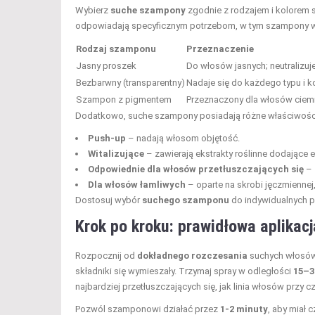
Wybierz
suche szampony
zgodnie z rodzajem i kolorem sw
odpowiadają specyficznym potrzebom, w tym szampony w s
Rodzaj szamponu
Przeznaczenie
Jasny proszek
Do włosów jasnych; neutralizuje
Bezbarwny (transparentny)
Nadaje się do każdego typu i k
Szampon z pigmentem
Przeznaczony dla włosów ciem
Dodatkowo, suche szampony posiadają różne właściwości,
Push-up
– nadają włosom objętość.
Witalizujące
– zawierają ekstrakty roślinne dodające e
Odpowiednie dla włosów przetłuszczających się
– 
Dla włosów łamliwych
– oparte na skrobi jęczmiennej,
Dostosuj wybór
suchego szamponu
do indywidualnych po
Krok po kroku: prawidłowa aplika
Rozpocznij od
dokładnego rozczesania
suchych włosów,
składniki się wymieszały. Trzymaj spray w odległości
15–3
najbardziej przetłuszczających się, jak linia włosów przy c
Pozwól szamponowi działać przez
1-2 minuty
, aby miał 