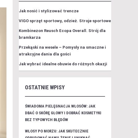
Jak nosić i stylizować trencze
VIGO sprzęt sportowy, odzież. Stroje sportowe
Kombinezon Reusch Ecopa Overall. Strój dla
bramkarza
Przekąski na wesele – Pomysły na smaczne i
atrakcyjne dania dla gości
Jak wybrać idealne obuwie do różnych okazji
OSTATNIE WPISY
ŚWIADOMA PIELĘGNACJA WŁOSÓW: JAK
DBAĆ O SKÓRĘ GŁOWY I DOBRAĆ KOSMETYKI
BEZ TYPOWYCH BŁĘDÓW
WŁOSY PO MORZU: JAK SKUTECZNIE
ODBUDOWAĆ NAWILŻENIE I UNIKNĄĆ