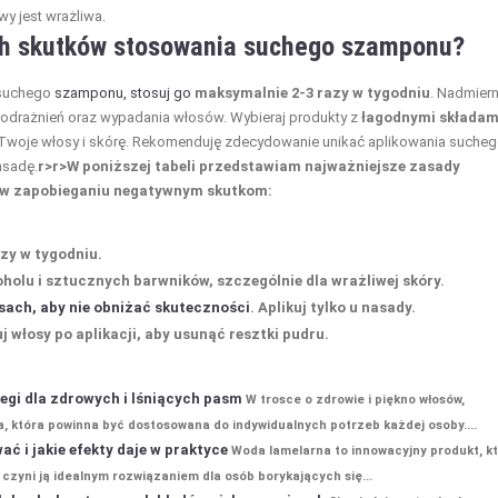
wy jest wrażliwa.
ch skutków stosowania suchego szamponu?
 suchego
szamponu, stosuj go
maksymalnie 2-3 razy w tygodniu
. Nadmier
odrażnień oraz wypadania włosów. Wybieraj produkty z
łagodnymi składam
ać Twoje włosy i skórę. Rekomenduję zdecydowanie unikać aplikowania suche
asadę.
r>
r>W poniższej tabeli przedstawiam najważniejsze zasady
 w zapobieganiu negatywnym skutkom:
zy w tygodniu.
oholu i sztucznych barwników, szczególnie dla wrażliwej skóry.
sach, aby nie obniżać skuteczności
. Aplikuj tylko u nasady.
 włosy po aplikacji, aby usunąć resztki pudru.
iegi dla zdrowych i lśniących pasm
W trosce o zdrowie i piękno włosów,
 która powinna być dostosowana do indywidualnych potrzeb każdej osoby....
ć i jakie efekty daje w praktyce
Woda lamelarna to innowacyjny produkt, k
czyni ją idealnym rozwiązaniem dla osób borykających się...