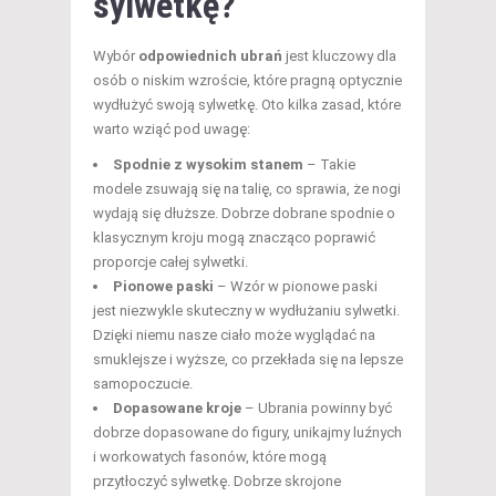
sylwetkę?
Wybór
odpowiednich ubrań
jest kluczowy dla
osób o niskim wzroście, które pragną optycznie
wydłużyć swoją sylwetkę. Oto kilka zasad, które
warto wziąć pod uwagę:
Spodnie z wysokim stanem
– Takie
modele zsuwają się na talię, co sprawia, że nogi
wydają się dłuższe. Dobrze dobrane spodnie o
klasycznym kroju mogą znacząco poprawić
proporcje całej sylwetki.
Pionowe paski
– Wzór w pionowe paski
jest niezwykle skuteczny w wydłużaniu sylwetki.
Dzięki niemu nasze ciało może wyglądać na
smuklejsze i wyższe, co przekłada się na lepsze
samopoczucie.
Dopasowane kroje
– Ubrania powinny być
dobrze dopasowane do figury, unikajmy luźnych
i workowatych fasonów, które mogą
przytłoczyć sylwetkę. Dobrze skrojone