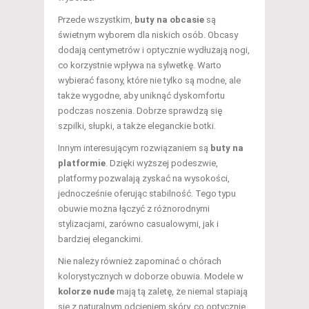
Przede wszystkim,
buty na obcasie
są
świetnym wyborem dla niskich osób. Obcasy
dodają centymetrów i optycznie wydłużają nogi,
co korzystnie wpływa na sylwetkę. Warto
wybierać fasony, które nie tylko są modne, ale
także wygodne, aby uniknąć dyskomfortu
podczas noszenia. Dobrze sprawdzą się
szpilki, słupki, a także eleganckie botki.
Innym interesującym rozwiązaniem są
buty na
platformie
. Dzięki wyższej podeszwie,
platformy pozwalają zyskać na wysokości,
jednocześnie oferując stabilność. Tego typu
obuwie można łączyć z różnorodnymi
stylizacjami, zarówno casualowymi, jak i
bardziej eleganckimi.
Nie należy również zapominać o chórach
kolorystycznych w doborze obuwia. Modele w
kolorze nude
mają tą zaletę, że niemal stapiają
się z naturalnym odcieniem skóry, co optycznie