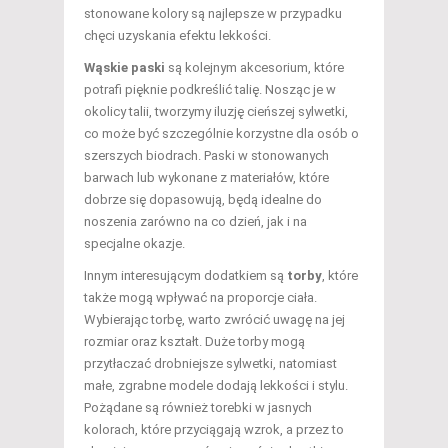
stonowane kolory są najlepsze w przypadku
chęci uzyskania efektu lekkości.
Wąskie paski
są kolejnym akcesorium, które
potrafi pięknie podkreślić talię. Nosząc je w
okolicy talii, tworzymy iluzję cieńszej sylwetki,
co może być szczególnie korzystne dla osób o
szerszych biodrach. Paski w stonowanych
barwach lub wykonane z materiałów, które
dobrze się dopasowują, będą idealne do
noszenia zarówno na co dzień, jak i na
specjalne okazje.
Innym interesującym dodatkiem są
torby
, które
także mogą wpływać na proporcje ciała.
Wybierając torbę, warto zwrócić uwagę na jej
rozmiar oraz kształt. Duże torby mogą
przytłaczać drobniejsze sylwetki, natomiast
małe, zgrabne modele dodają lekkości i stylu.
Pożądane są również torebki w jasnych
kolorach, które przyciągają wzrok, a przez to