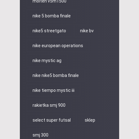
molten v5m1500
nike 5 bomba finale
nike5 streetgato
nike bv
nike european operations
nike mystic ag
nike nike5 bomba finale
nike tiempo mystic iii
rakietka smj 900
select super futsal
sklep
smj 300