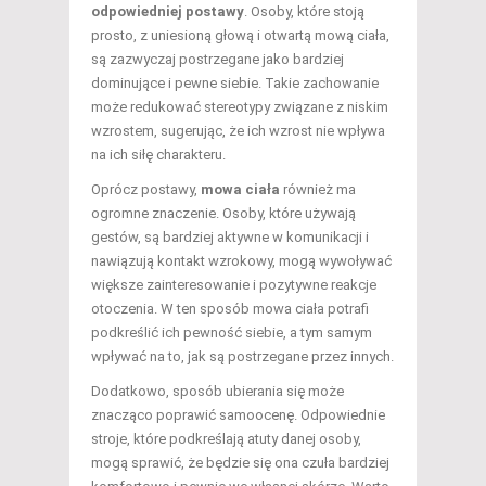
odpowiedniej postawy
. Osoby, które stoją
prosto, z uniesioną głową i otwartą mową ciała,
są zazwyczaj postrzegane jako bardziej
dominujące i pewne siebie. Takie zachowanie
może redukować stereotypy związane z niskim
wzrostem, sugerując, że ich wzrost nie wpływa
na ich siłę charakteru.
Oprócz postawy,
mowa ciała
również ma
ogromne znaczenie. Osoby, które używają
gestów, są bardziej aktywne w komunikacji i
nawiązują kontakt wzrokowy, mogą wywoływać
większe zainteresowanie i pozytywne reakcje
otoczenia. W ten sposób mowa ciała potrafi
podkreślić ich pewność siebie, a tym samym
wpływać na to, jak są postrzegane przez innych.
Dodatkowo, sposób ubierania się może
znacząco poprawić samoocenę. Odpowiednie
stroje, które podkreślają atuty danej osoby,
mogą sprawić, że będzie się ona czuła bardziej