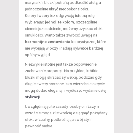
marynarki i bluzki potrafią podkreślić atuty, a
jednocześnie ukryć niedoskonałości.
Kolory i wzory też odgrywają istotną rolę.
Wybierając
jednolite kolory
, szczególnie
ciemniejsze odcienie, możemy uzyskać efekt
smukłości. Warto także zwrócić uwagę na
harmonijne zestawienia
kolorystyczne, które
nie wybijają w oczy i nadają sylwetce bardziej
spójny wygląd.
Niezwykle istotne jest także odpowiednie
zachowanie proporcji. Na przykład, krótkie
bluzki mogą skracać sylwetkę, podczas gdy
długie swetry noszone jako wierzchnie okrycie
mogą dodać elegancji i wydłużyć wydanie całej
stylizacji
.
Uwzględniając te zasady, osoby o niższym
wzroście mogą z łatwością osiągnąć pożądany
efekt wizualny, podkreślając swój styl i
pewność siebie.