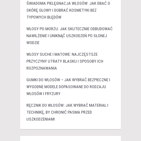
ŚWIADOMA PIELĘGNACJA WŁOSÓW: JAK DBAĆ O
SKÓRĘ GŁOWY I DOBRAĆ KOSMETYKI BEZ
TYPOWYCH BŁĘDÓW
WŁOSY PO MORZU: JAK SKUTECZNIE ODBUDOWAĆ
NAWILŻENIE I UNIKNĄĆ USZKODZEŃ PO SŁONEJ
WODZIE
WŁOSY SUCHE I MATOWE: NAJCZĘSTSZE
PRZYCZYNY UTRATY BLASKU I SPOSOBY ICH
ROZPOZNAWANIA
GUMKI DO WŁOSÓW – JAK WYBRAĆ BEZPIECZNE I
WYGODNE MODELE DOPASOWANE DO RODZAJU
WŁOSÓW I FRYZURY
RĘCZNIK DO WŁOSÓW: JAK WYBRAĆ MATERIAŁ I
TECHNIKĘ, BY CHRONIĆ PASMA PRZED
USZKODZENIAMI