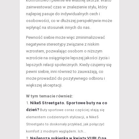
komfortowo i pewnie we własnej skórze. Warto
zainwestować czas w znalezienie stylu, który
najlepiej pasuje do indywidualnych cech i
osobowości, co w dłuższej perspektywie może
wpłynąć na stosunek innych do nas.
Pewność siebie może więc zminimalizować
negatywne stereotypy związane z niskim
wzrostem, pozwalając osobom o niższym
wzroście na osiągnięcie lepszej jakości życia i
lepszych relacji społecznych. Kiedy czujemy się
pewni siebie, inni również to zauważają, co
może prowadzić do pozytywnego odbioru i
większej akceptacji.
W tym temacie również:
Nike5 Streetgato. Sportowe buty na co
dzień?
Buty sportowe coraz częściej stają się
elementem codziennych stylizacji, a Nike5
Streetgato to doskonały przykład, jak połączyć
komfort z modnym wyglądem. Ich...
Najlepsza sukienka w kwiaty VUBLO na