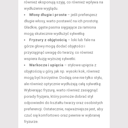
również eksponują szyję, co również wpływa na
wydłużenie wyglądu.
Włosy długie i proste
– jeśli preferujesz
długie włosy, warto postawić na ich prostotę.
Gładkie, gęste pasma sięgające za ramiona
mogą skutecznie wydłużyć sylwetkę.
Fryzury z objętością
– loki lub fale na
górze głowy mogą dodać objętości i
przyciągnąć uwagę do twarzy, co również
wspiera iluzję wyższej sylwetki.
Warkocze i upięcia
– stylowe upięcia z
objętością u góry, jak np. wysoki kok, również
mogą być korzystne. Dodają one nie tylko stylu,
ale również optycznie wydłużają całą sylwetkę.
Wybierając fryzurę, warto również zasięgnąć
porady fryzjera, który pomoże dobrać styl
odpowiedni do kształtu twarzy oraz osobistych
preferencji. Ostatecznie, najważniejsze jest, aby
czuć się komfortowo oraz pewnie w wybranej
fryzurze.