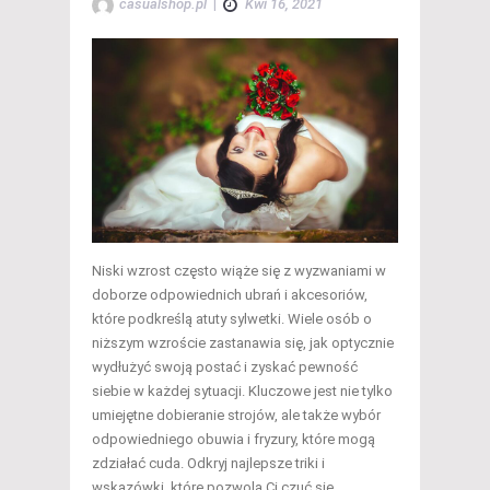
casualshop.pl
|
Kwi 16, 2021
Niski wzrost często wiąże się z wyzwaniami w
doborze odpowiednich ubrań i akcesoriów,
które podkreślą atuty sylwetki. Wiele osób o
niższym wzroście zastanawia się, jak optycznie
wydłużyć swoją postać i zyskać pewność
siebie w każdej sytuacji. Kluczowe jest nie tylko
umiejętne dobieranie strojów, ale także wybór
odpowiedniego obuwia i fryzury, które mogą
zdziałać cuda. Odkryj najlepsze triki i
wskazówki, które pozwolą Ci czuć się