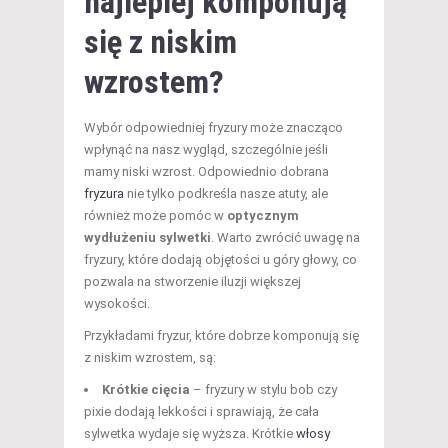
najlepiej komponują
się z niskim
wzrostem?
Wybór odpowiedniej fryzury może znacząco
wpłynąć na nasz wygląd, szczególnie jeśli
mamy niski wzrost. Odpowiednio dobrana
fryzura
nie tylko podkreśla nasze atuty, ale
również może pomóc w
optycznym
wydłużeniu sylwetki
. Warto zwrócić uwagę na
fryzury, które dodają objętości u góry głowy, co
pozwala na stworzenie iluzji większej
wysokości.
Przykładami fryzur, które dobrze komponują się
z niskim wzrostem, są:
Krótkie cięcia
– fryzury w stylu bob czy
pixie dodają lekkości i sprawiają, że cała
sylwetka wydaje się wyższa. Krótkie
włosy