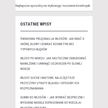
Najlepsze sposoby na stylizację i noszenie kowbojek
OSTATNIE WPISY
ŚWIADOMA PIELĘGNACJA WŁOSÓW: JAK DBAĆ O
SKÓRĘ GŁOWY I DOBRAĆ KOSMETYKI BEZ
TYPOWYCH BŁĘDÓW
WŁOSY PO MORZU: JAK SKUTECZNIE ODBUDOWAĆ
NAWILŻENIE I UNIKNĄĆ USZKODZEŃ PO SŁONEJ
WODZIE
WŁOSY SUCHE I MATOWE: NAJCZĘSTSZE
PRZYCZYNY UTRATY BLASKU I SPOSOBY ICH
ROZPOZNAWANIA
GUMKI DO WŁOSÓW – JAK WYBRAĆ BEZPIECZNE I
WYGODNE MODELE DOPASOWANE DO RODZAJU
WŁOSÓW I FRYZURY