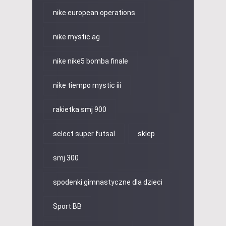
nike european operations
nike mystic ag
nike nike5 bomba finale
nike tiempo mystic iii
rakietka smj 900
select super futsal
sklep
smj 300
spodenki gimnastyczne dla dzieci
Sport BB