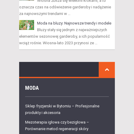
Wiosna zbliża się wielkimi krokami, a to
oznacza czas na odświeżenie garderoby i nadążenie
za najnowszymi trendami w …
Moda na bluzy: Najnowsze trendy i modele
Bluzy stały się jednym z najważniejszych
elementów sezonowej garderoby, a ich popularność
wciąż rośnie. Wiosna-lato 2023 przynosi ze …
MODA
Sklep fryzjerski w Bytomiu – Profesjonalne
produkty i akcesoria
Mezoterapia igłowa czy bezigłowa –
Porównanie metod regeneracji skóry