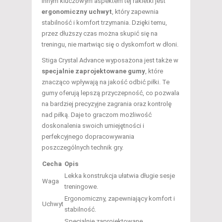
Innym kluczowym aspektem tej rakietki jest
ergonomiczny uchwyt
, który zapewnia
stabilność i komfort trzymania. Dzięki temu,
przez dłuższy czas można skupić się na
treningu, nie martwiąc się o dyskomfort w dłoni.
Stiga Crystal Advance wyposażona jest także w
specjalnie zaprojektowane gumy
, które
znacząco wpływają na jakość odbić piłki. Te
gumy oferują lepszą przyczepność, co pozwala
na bardziej precyzyjne zagrania oraz kontrolę
nad piłką. Daje to graczom możliwość
doskonalenia swoich umiejętności i
perfekcyjnego dopracowywania
poszczególnych technik gry.
Cecha
Opis
Lekka konstrukcja ułatwia długie sesje
Waga
treningowe.
Ergonomiczny, zapewniający komfort i
Uchwyt
stabilność.
Specjalnie zaprojektowane,