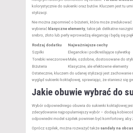
kolorystycznie do sukienki oraz butów. Kluczem jest tu umi
stylizacji.
Nie można zapomnieć o biżuterii, która może zredukować f
wybierać
klasyczne elementy
, takie jak delikatne naszyj
srebro, złoto lub perły wprowadzą elegancję i będą się p
Rodzaj dodatku
Najważniejsze cechy
Szpilki
Eleganckie i podkreślające sylwetkę
Torebki wieczorowe
Małe, ozdobne, dostosowane do styli
Biżuteria
Klasyczne, ale efektowne elementy
Ostatecznie, kluczem do udanej stylizacji jest zachowan
wygląd sukienki koktajlowej, sprawiając, że staniesz się g
Jakie obuwie wybrać do su
Wybór odpowiedniego obuwia do sukienki koktajlowej jest k
zdecydowanie najpopularniejszy wybór – dodają kobiecości
odpowiedni model szpilek powinien być komfortowy, aby
Oprócz szpilek, można rozważyć także
sandały na obcas