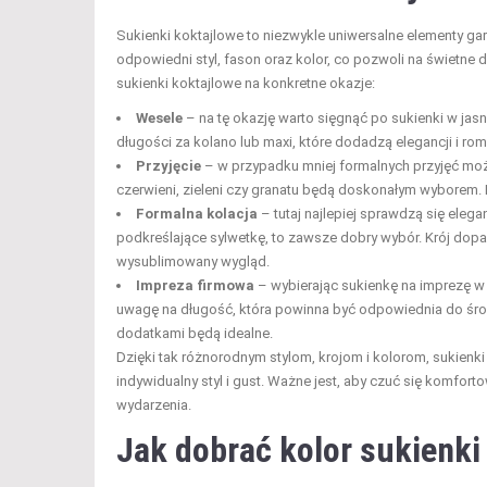
Sukienki koktajlowe to niezwykle uniwersalne elementy gar
odpowiedni styl, fason oraz kolor, co pozwoli na świetne
sukienki koktajlowe na konkretne okazje:
Wesele
– na tę okazję warto sięgnąć po sukienki w ja
długości za kolano lub maxi, które dodadzą elegancji i ro
Przyjęcie
– w przypadku mniej formalnych przyjęć moż
czerwieni, zieleni czy granatu będą doskonałym wyborem
Formalna kolacja
– tutaj najlepiej sprawdzą się elega
podkreślające sylwetkę, to zawsze dobry wybór. Krój dopa
wysublimowany wygląd.
Impreza firmowa
– wybierając sukienkę na imprezę w 
uwagę na długość, która powinna być odpowiednia do środ
dodatkami będą idealne.
Dzięki tak różnorodnym stylom, krojom i kolorom, sukienk
indywidualny styl i gust. Ważne jest, aby czuć się komfor
wydarzenia.
Jak dobrać kolor sukienki