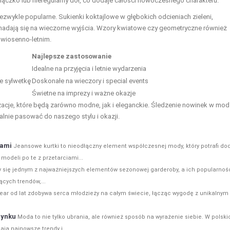
ączko lub nieregularny dół, co dodaje całości nowoczesnego charakteru.
ezwykle popularne. Sukienki koktajlowe w głębokich odcieniach zieleni,
ie nadają się na wieczorne wyjścia. Wzory kwiatowe czy geometryczne również
 wiosenno-letnim.
Najlepsze zastosowanie
Idealne na przyjęcia i letnie wydarzenia
e sylwetkę
Doskonałe na wieczory i special events
Świetne na imprezy i ważne okazje
zacje, które będą zarówno modne, jak i eleganckie. Śledzenie nowinek w mod
lnie pasować do naszego stylu i okazji.
kami
Jeansowe kurtki to nieodłączny element współczesnej mody, który potrafi do
modeli po te z przetarciami...
ły się jednym z najważniejszych elementów sezonowej garderoby, a ich popularnoś
ących trendów,...
wear od lat zdobywa serca młodzieży na całym świecie, łącząc wygodę z unikalnym
rynku
Moda to nie tylko ubrania, ale również sposób na wyrażenie siebie. W polski
ją najnowsze trendy i...