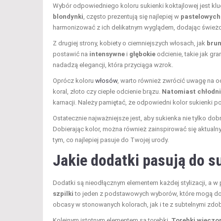
Wybór odpowiedniego koloru sukienki koktajlowej jest klu
blondynki
, często prezentują się najlepiej w
pastelowych
harmonizować z ich delikatnym wyglądem, dodając świeżoś
Z drugiej strony, kobiety o ciemniejszych włosach, jak
brun
postawić na
intensywne
i
głębokie
odcienie, takie jak gr
nadadzą elegancji, która przyciąga wzrok.
Oprócz koloru
włosów
, warto również zwrócić uwagę na o
koral, złoto czy ciepłe odcienie brązu.
Natomiast chłodni
karnacji. Należy pamiętać, że odpowiedni kolor sukienki p
Ostatecznie najważniejsze jest, aby sukienka nie tylko dob
Dobierając kolor, można również zainspirować się aktualny
tym, co najlepiej pasuje do Twojej urody.
Jakie dodatki pasują do s
Dodatki są nieodłącznym elementem każdej stylizacji, a 
szpilki
to jeden z podstawowych wyborów, które mogą dosk
obcasy w stonowanych kolorach, jak i te z subtelnymi zdo
Kolejnym istotnym elementem są torebki.
Torebki wieczo