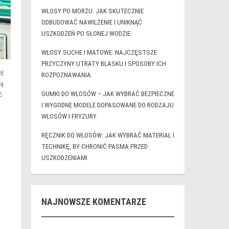
WŁOSY PO MORZU: JAK SKUTECZNIE
ODBUDOWAĆ NAWILŻENIE I UNIKNĄĆ
USZKODZEŃ PO SŁONEJ WODZIE
WŁOSY SUCHE I MATOWE: NAJCZĘSTSZE
PRZYCZYNY UTRATY BLASKU I SPOSOBY ICH
ej
ROZPOZNAWANIA
ją
GUMKI DO WŁOSÓW – JAK WYBRAĆ BEZPIECZNE
ć
I WYGODNE MODELE DOPASOWANE DO RODZAJU
WŁOSÓW I FRYZURY
RĘCZNIK DO WŁOSÓW: JAK WYBRAĆ MATERIAŁ I
TECHNIKĘ, BY CHRONIĆ PASMA PRZED
USZKODZENIAMI
NAJNOWSZE KOMENTARZE