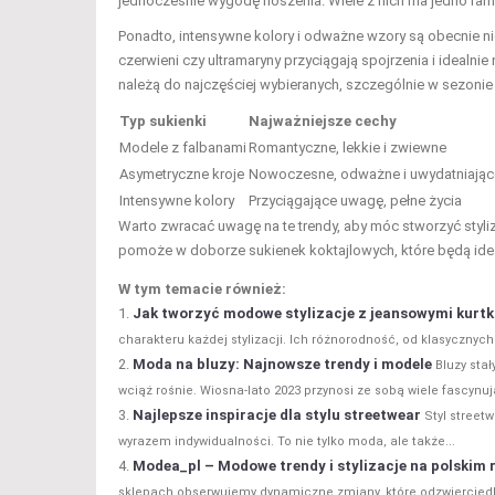
jednocześnie wygodę noszenia. Wiele z nich ma jedno rami
Ponadto, intensywne kolory i odważne wzory są obecnie ni
czerwieni czy ultramaryny przyciągają spojrzenia i idealn
należą do najczęściej wybieranych, szczególnie w sezonie
Typ sukienki
Najważniejsze cechy
Modele z falbanami
Romantyczne, lekkie i zwiewne
Asymetryczne kroje
Nowoczesne, odważne i uwydatniając
Intensywne kolory
Przyciągające uwagę, pełne życia
Warto zwracać uwagę na te trendy, aby móc stworzyć styli
pomoże w doborze sukienek koktajlowych, które będą idea
W tym temacie również:
Jak tworzyć modowe stylizacje z jeansowymi kurt
charakteru każdej stylizacji. Ich różnorodność, od klasycznych 
Moda na bluzy: Najnowsze trendy i modele
Bluzy sta
wciąż rośnie. Wiosna-lato 2023 przynosi ze sobą wiele fascynuj
Najlepsze inspiracje dla stylu streetwear
Styl street
wyrazem indywidualności. To nie tylko moda, ale także...
Modea_pl – Modowe trendy i stylizacje na polskim 
sklepach obserwujemy dynamiczne zmiany, które odzwierciedla