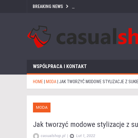
BREAKING NEWS
WSPÓŁPRACA I KONTAKT
HOME
|
MODA
|
JAK TWORZYĆ MODOWE STYLIZACJE Z SUKI
MODA
Jak tworzyć modowe stylizacje z s
casualshop.pl
|
Lut 1, 2022