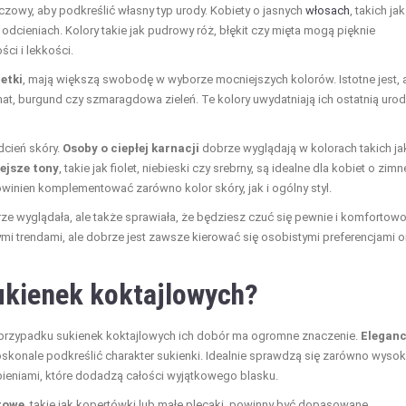
czowy, aby podkreślić własny typ urody. Kobiety o jasnych
włosach
, takich jak
odcieniach. Kolory takie jak pudrowy róż, błękit czy mięta mogą pięknie
ci i lekkości.
etki
, mają większą swobodę w wyborze mocniejszych kolorów. Istotne jest, 
anat, burgund czy szmaragdowa zieleń. Te kolory uwydatniają ich ostatnią urod
dcień skóry.
Osoby o ciepłej karnacji
dobrze wyglądają w kolorach takich ja
ejsze tony
, takie jak fiolet, niebieski czy srebrny, są idealne dla kobiet o zimn
owinien komplementować zarówno kolor skóry, jak i ogólny styl.
rze wyglądała, ale także sprawiała, że będziesz czuć się pewnie i komfortowo
mi trendami, ale dobrze jest zawsze kierować się osobistymi preferencjami o
ukienek koktajlowych?
w przypadku sukienek koktajlowych ich dobór ma ogromne znaczenie.
Eleganc
onale podkreślić charakter sukienki. Idealnie sprawdzą się zarówno wysok
bieniami, które dodadzą całości wyjątkowego blasku.
rowe
, takie jak kopertówki lub małe plecaki, powinny być dopasowane