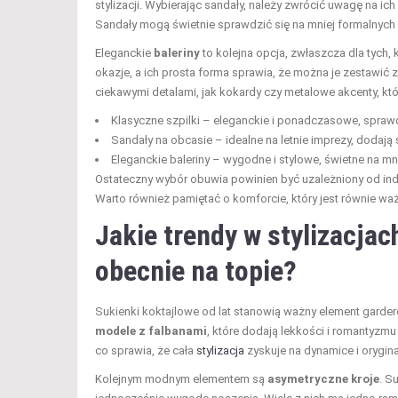
stylizacji. Wybierając sandały, należy zwrócić uwagę na ich
Sandały mogą świetnie sprawdzić się na mniej formalnych p
Eleganckie
baleriny
to kolejna opcja, zwłaszcza dla tych,
okazje, a ich prosta forma sprawia, że można je zestawi
ciekawymi detalami, jak kokardy czy metalowe akcenty, któr
Klasyczne szpilki – eleganckie i ponadczasowe, sprawd
Sandały na obcasie – idealne na letnie imprezy, dodają św
Eleganckie baleriny – wygodne i stylowe, świetne na mn
Ostateczny wybór obuwia powinien być uzależniony od indy
Warto również pamiętać o komforcie, który jest równie waż
Jakie trendy w stylizacja
obecnie na topie?
Sukienki koktajlowe od lat stanowią ważny element garderob
modele z falbanami
, które dodają lekkości i romantyzmu
co sprawia, że cała
stylizacja
zyskuje na dynamice i orygina
Kolejnym modnym elementem są
asymetryczne kroje
. S