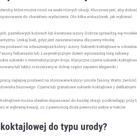
deroby, które można nosić na wiele różnych okazji. Kluczowe jest, aby dobra
 dopasowanie do charakteru wydarzenia. Oto kilka wskazówek, jak wybierać
snych, pastelowych kolorach lub kwiatowe wzory. Dobrze sprawdzą się modele
mantyzmu. Unikaj bieli, gdyż jest zarezerwowana dla panny młodej.
na postawić na odważniejsze kolory i wzory. Sukienki koktajlowe w odcienia
. Fasony falbaniaste lub z asymetrycznym dołem wprowadzą nutę zabawy.
nckie sukienki o minimalistycznym kroju. Klasyczne czarne sukienki koktajlow
sowany lub lekko rozszerzany w dolnej części zapewni elegancki i
pracy, najlepiej postawić na stonowane kolory i proste fasony. Warto zwrócić
owiska biurowego. Czarne lub granatowe sukienki koktajlowe z delikatnymi
i koktajlowe można idealnie dopasować do każdej okazji, podkreślając przy 
towo w wybranej kreacji, co z pewnością doda pewności siebie w trakcie
 koktajlowej do typu urody?