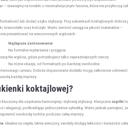
ar – stawiajmy na torebki o minimalistycznym fasonie, które nie przytłoczą cał
ormalność lub dodać szyku stylizacji. Przy sukienkach koktajlowych dobrze j
niki, bransoletki oraz kolczyki. Warto zwrócić uwagę na jakość materiałów –
ięknie prezentować na wieczorowych wyjściach.
Najlepsze zastosowanie
Na formalne wydarzenia i przyjęcia
zacji
Na wyjścia, gdzie potrzebujesz tylko najważniejszych rzeczy
Na różne okazje, od formalnych po bardziej swobodne
ie równowagi i umiaru. Dobrze dopasowane dodatki mogą całkowicie odmienić
wiazdą każdej imprezy.
kienki koktajlowej?
luczowy dla uzyskania harmonijnej i stylowej stylizacji. Klasyczne
szpilki
to
 i elegancji, podkreślając jednocześnie sylwetkę. Warto jednak pamiętać, ż
 zapewnić swobodę ruchów podczas całej imprezy.
ie
. Idealne na ciepłe, letnie wieczory, sandały dodają lekkości i świeżości całe