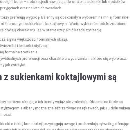
 design i kolor – dobrze, jeśli nawiązują do odcienia sukienki lub dodatków.
rzyjęciach oraz na letnich weselach.
 którzy preferują wygodę. Baleriny są doskonałym wyborem na mniej formalne
ć z różnorodnymi sukienkami koktajlowymi. Warto wybierać modele zdobione
e dodają charakteru i są w stanie uzupełnić każdą stylizację.
zą się na większości formalnych okazji.
ieżości i lekkości stylizacji.
iej formalne spotkania.
widualnych preferencji oraz charakteru wydarzenia, na które się wybierasz.
ny jak estetyka.
ch z sukienkami koktajlowymi są
y na różne okazje, a ich trendy wciąż się zmieniają. Obecnie na topie są
 stylizacjom. Falbany można znaleźć zarówno na rękawach, jak i u dołu sukien
lności.
ukienki o takiej konstrukcji przyciągają uwagę i podkreślają sylwetkę, oferując