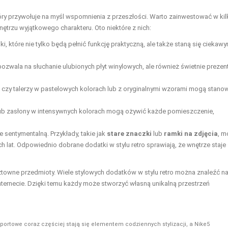
tóry przywołuje na myśl wspomnienia z przeszłości. Warto zainwestować w kil
trzu wyjątkowego charakteru. Oto niektóre z nich:
i, które nie tylko będą pełnić funkcję praktyczną, ale także staną się ciekaw
ozwala na słuchanie ulubionych płyt winylowych, ale również świetnie prezen
 czy talerzy w pastelowych kolorach lub z oryginalnymi wzorami mogą stano
ub zasłony w intensywnych kolorach mogą ożywić każde pomieszczenie,
e sentymentalną. Przykłady, takie jak
stare znaczki
lub
ramki na zdjęcia
, m
lat. Odpowiednio dobrane dodatki w stylu retro sprawiają, że wnętrze staje 
osztowne przedmioty. Wiele stylowych dodatków w stylu retro można znaleźć n
nternecie. Dzięki temu każdy może stworzyć własną unikalną przestrzeń
sportowe coraz częściej stają się elementem codziennych stylizacji, a Nike5