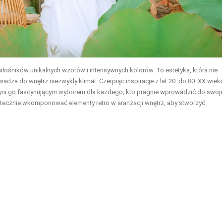
miłośników unikalnych wzorów i intensywnych kolorów. To estetyka, która nie
dza do wnętrz niezwykły klimat. Czerpiąc inspiracje z lat 20. do 80. XX wiek
 czyni go fascynującym wyborem dla każdego, kto pragnie wprowadzić do swo
skutecznie wkomponować elementy retro w aranżacji wnętrz, aby stworzyć