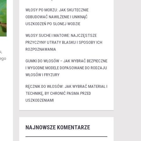
WŁOSY PO MORZU: JAK SKUTECZNIE
ODBUDOWAĆ NAWILŻENIE I UNIKNĄĆ
USZKODZEŃ PO SŁONEJ WODZIE
WŁOSY SUCHE I MATOWE: NAJCZĘSTSZE
PRZYCZYNY UTRATY BLASKU I SPOSOBY ICH
ROZPOZNAWANIA
u,
jego
GUMKI DO WŁOSÓW – JAK WYBRAĆ BEZPIECZNE
I WYGODNE MODELE DOPASOWANE DO RODZAJU
WŁOSÓW I FRYZURY
RĘCZNIK DO WŁOSÓW: JAK WYBRAĆ MATERIAŁ I
TECHNIKĘ, BY CHRONIĆ PASMA PRZED
USZKODZENIAMI
NAJNOWSZE KOMENTARZE