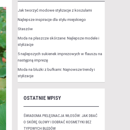
Jak tworzyć modowe stylizacje z koszulami
Najlepsze inspiracje dla stylu miejskiego
Staszów
Moda na płaszcze skórzane: Najlepsze modele i
stylizacje
5 najlepszych sukienek imprezowych w flauszu na
następną imprezę
Moda na bluzki z bufkami: Najnowsze trendy i
stylizacje
OSTATNIE WPISY
ŚWIADOMA PIELĘGNACJA WŁOSÓW: JAK DBAĆ
O SKÓRĘ GŁOWY I DOBRAĆ KOSMETYKI BEZ
TYPOWYCH BŁĘDÓW