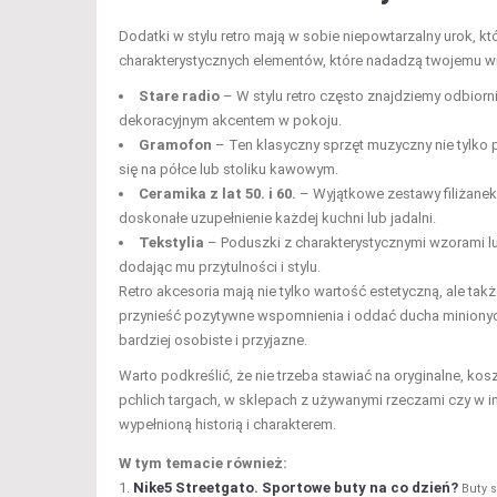
Dodatki w stylu retro mają w sobie niepowtarzalny urok, k
charakterystycznych elementów, które nadadzą twojemu wnę
Stare radio
– W stylu retro często znajdziemy odbiornik
dekoracyjnym akcentem w pokoju.
Gramofon
– Ten klasyczny sprzęt muzyczny nie tylko p
się na półce lub stoliku kawowym.
Ceramika z lat 50. i 60.
– Wyjątkowe zestawy filiżanek
doskonałe uzupełnienie każdej kuchni lub jadalni.
Tekstylia
– Poduszki z charakterystycznymi wzorami l
dodając mu przytulności i stylu.
Retro akcesoria mają nie tylko wartość estetyczną, ale takż
przynieść pozytywne wspomnienia i oddać ducha minionych 
bardziej osobiste i przyjazne.
Warto podkreślić, że nie trzeba stawiać na oryginalne, k
pchlich targach, w sklepach z używanymi rzeczami czy w i
wypełnioną historią i charakterem.
W tym temacie również:
Nike5 Streetgato. Sportowe buty na co dzień?
Buty 