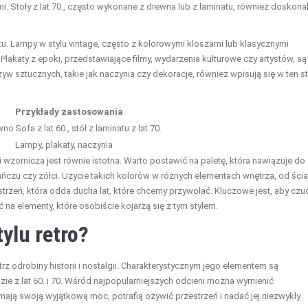
. Stoły z lat 70., często wykonane z drewna lub z laminatu, również doskona
u. Lampy w stylu vintage, często z kolorowymi kloszami lub klasycznymi
akaty z epoki, przedstawiające filmy, wydarzenia kulturowe czy artystów, są
 sztucznych, takie jak naczynia czy dekoracje, również wpisują się w ten st
Przykłady zastosowania
ewno
Sofa z lat 60., stół z laminatu z lat 70.
Lampy, plakaty, naczynia
wzornicza jest równie istotna. Warto postawić na paletę, która nawiązuje do
rańczu czy żółci. Użycie takich kolorów w różnych elementach wnętrza, od ści
trzeń, która odda ducha lat, które chcemy przywołać. Kluczowe jest, aby czu
na elementy, które osobiście kojarzą się z tym stylem.
ylu retro?
z odrobiny historii i nostalgii. Charakterystycznym jego elementem są
zie z lat 60. i 70. Wśród najpopularniejszych odcieni można wymienić
e mają swoją wyjątkową moc, potrafią ożywić przestrzeń i nadać jej niezwykły