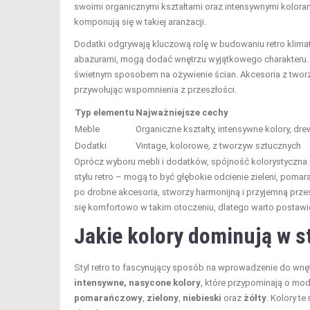
swoimi organicznymi kształtami oraz intensywnymi kolorami
komponują się w takiej aranżacji.
Dodatki odgrywają kluczową rolę w budowaniu retro klimat
abażurami, mogą dodać wnętrzu wyjątkowego charakteru. Pl
świetnym sposobem na ożywienie ścian. Akcesoria z tworzyw
przywołując wspomnienia z przeszłości.
Typ elementu
Najważniejsze cechy
Meble
Organiczne kształty, intensywne kolory, dr
Dodatki
Vintage, kolorowe, z tworzyw sztucznych
Oprócz wyboru mebli i dodatków, spójność kolorystyczna i 
stylu retro – mogą to być głębokie odcienie zieleni, poma
po drobne akcesoria, stworzy harmonijną i przyjemną przes
się komfortowo w takim otoczeniu, dlatego warto postawić 
Jakie kolory dominują w st
Styl retro to fascynujący sposób na wprowadzenie do wnętr
intensywne, nasycone kolory
, które przypominają o mod
pomarańczowy
,
zielony
,
niebieski
oraz
żółty
. Kolory t