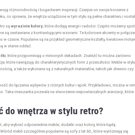
 swoją różnorodnością i bogactwem inspiracji. Czerpie on swoje korzenie z
eku, co sprawia, że wnętrza urządzone w tym stylu są pełne charakteru i nostalg
tro są
wyraziste kolory
, które dodają energii i radości. Często możemy spo
 które są zestawiane z kontrastującymi wzorami. Te kolorowe akcenty w połącze
as w czasie. Popularne są na przykład geometryczne kształty, kwiatowe moty
są w stanie oddać.
tki
, które przypominają o minionych dekadach. Znaleźć tu można zarówno
cje, które nawiązują do charakterystycznych form z przeszłości. Meble w styl
alnością, a także wykonane są z naturalnych materiałów, takich jak drewno czy
olność do łączenia wpływów z różnych kultur i epok. Przykładowo, można w ni
oho. Taka mieszanka pozwala na stworzenie niepowtarzalnych aranżacji, które
 do wnętrza w stylu retro?
st, aby wybrać odpowiednie meble, dodatki oraz kolory, które będą
śród mebli szczególnie popularne są sofy z lat 60., które wyróżniają się