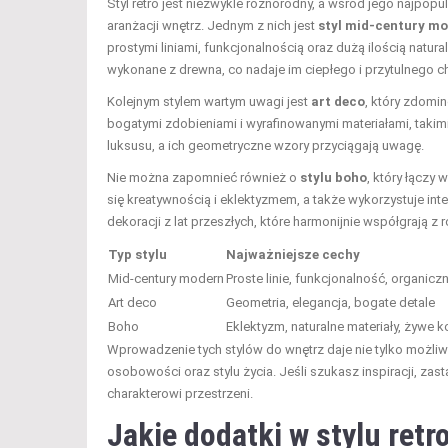
Styl retro jest niezwykle różnorodny, a wśród jego najpopu
aranżacji wnętrz. Jednym z nich jest
styl mid-century m
prostymi liniami, funkcjonalnością oraz dużą ilością natura
wykonane z drewna, co nadaje im ciepłego i przytulnego ch
Kolejnym stylem wartym uwagi jest
art deco
, który zdomin
bogatymi zdobieniami i wyrafinowanymi materiałami, takim
luksusu, a ich geometryczne wzory przyciągają uwagę.
Nie można zapomnieć również o
stylu boho
, który łączy 
się kreatywnością i eklektyzmem, a także wykorzystuje in
dekoracji z lat przeszłych, które harmonijnie współgrają z
Typ stylu
Najważniejsze cechy
Mid-century modern
Proste linie, funkcjonalność, organiczn
Art deco
Geometria, elegancja, bogate detale
Boho
Eklektyzm, naturalne materiały, żywe k
Wprowadzenie tych stylów do wnętrz daje nie tylko możliw
osobowości oraz stylu życia. Jeśli szukasz inspiracji, zast
charakterowi przestrzeni.
Jakie dodatki w stylu retr