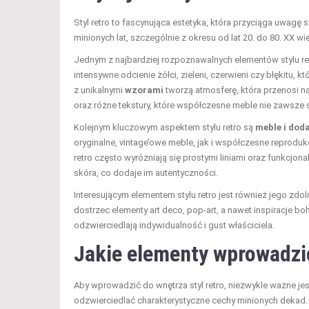
Styl retro to fascynująca estetyka, która przyciąga uwagę
minionych lat, szczególnie z okresu od lat 20. do 80. XX wi
Jednym z najbardziej rozpoznawalnych elementów stylu re
intensywne odcienie żółci, zieleni, czerwieni czy błękitu,
z unikalnymi
wzorami
tworzą atmosferę, która przenosi n
oraz różne tekstury, które współczesne meble nie zawsze 
Kolejnym kluczowym aspektem stylu retro są
meble i doda
oryginalne, vintage’owe meble, jak i współczesne reproduk
retro często wyróżniają się prostymi liniami oraz funkcjon
skóra, co dodaje im autentyczności.
Interesującym elementem stylu retro jest również jego zd
dostrzec elementy art deco, pop-art, a nawet inspiracje b
odzwierciedlają indywidualność i gust właściciela.
Jakie elementy wprowadzić
Aby wprowadzić do wnętrza styl retro, niezwykle ważne je
odzwierciedlać charakterystyczne cechy minionych dekad. W