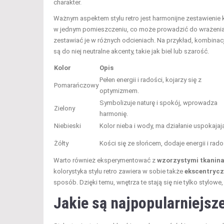
charakter.
Ważnym aspektem stylu retro jest harmonijne zestawienie k
w jednym pomieszczeniu, co może prowadzić do wrażenia ch
zestawiać je w różnych odcieniach. Na przykład, kombinac
są do niej neutralne akcenty, takie jak biel lub szarość.
Kolor
Opis
Pełen energii i radości, kojarzy się z
Pomarańczowy
optymizmem.
Symbolizuje naturę i spokój, wprowadza
Zielony
harmonię.
Niebieski
Kolor nieba i wody, ma działanie uspokajaj
Żółty
Kości się ze słońcem, dodaje energii i rado
Warto również eksperymentować z
wzorzystymi tkanin
kolorystyka stylu retro zawiera w sobie także
ekscentrycz
sposób. Dzięki temu, wnętrza te stają się nie tylko stylowe,
Jakie są najpopularniejsze