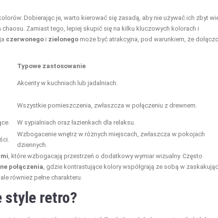
olorów. Dobierając je, warto kierować się zasadą, aby nie używać ich zbyt wi
aosu. Zamiast tego, lepiej skupić się na kilku kluczowych kolorach i
ja
czerwonego
i
zielonego
może być atrakcyjna, pod warunkiem, że dołącz
Typowe zastosowanie
Akcenty w kuchniach lub jadalniach.
Wszystkie pomieszczenia, zwłaszcza w połączeniu z drewnem.
ące.
W sypialniach oraz łazienkach dla relaksu.
Wzbogacenie wnętrz w różnych miejscach, zwłaszcza w pokojach
ści.
dziennych.
ami
, które wzbogacają przestrzeń o dodatkowy wymiar wizualny. Często
ne połączenia
, gdzie kontrastujące kolory współgrają ze sobą w zaskakują
 ale również pełne charakteru.
 style retro?