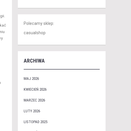
ii.
Polecamy sklep:
tkać
niu
casualshop
wy
ARCHIWA
u
MAJ 2026
m
KWIECIEŃ 2026
MARZEC 2026
LUTY 2026
LISTOPAD 2025