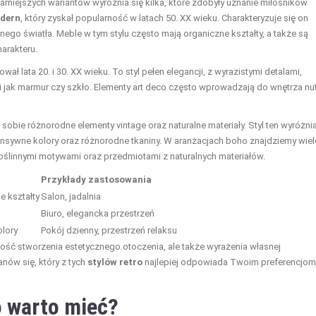
larniejszych wariantów wyróżnia się kilka, które zdobyły uznanie miłośników
odern
, który zyskał popularność w latach 50. XX wieku. Charakteryzuje się on
lnego światła. Meble w tym stylu często mają organiczne kształty, a także są
arakteru.
ował lata 20. i 30. XX wieku. To styl pełen elegancji, z wyrazistymi detalami,
i jak marmur czy szkło. Elementy art deco często wprowadzają do wnętrza nu
w sobie różnorodne elementy vintage oraz naturalne materiały. Styl ten wyróżni
tensywne kolory oraz różnorodne tkaniny. W aranżacjach boho znajdziemy wiel
 roślinnymi motywami oraz przedmiotami z naturalnych materiałów.
Przykłady zastosowania
e kształty
Salon, jadalnia
Biuro, elegancka przestrzeń
olory
Pokój dzienny, przestrzeń relaksu
ość stworzenia estetycznego otoczenia, ale także wyrażenia własnej
anów się, który z tych
stylów retro
najlepiej odpowiada Twoim preferencjom 
o warto mieć?