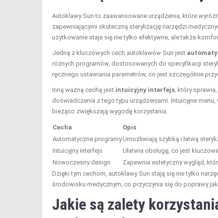
Autoklawy Sun to zaawansowane urządzenia, które wyróżn
zapewniającymi skuteczną sterylizację narzędzi medyczny
użytkowanie staje się nie tylko efektywne, ale także komfo
Jedną z kluczowych cech autoklawów Sun jest
automatyc
różnych programów, dostosowanych do specyfikacji steryl
ręcznego ustawiania parametrów, co jest szczególnie prz
Inną ważną cechą jest
intuicyjny interfejs
, który sprawi
doświadczenia z tego typu urządzeniami. Intuicyjne menu,
bieżąco zwiększają wygodę korzystania.
Cecha
Opis
Automatyczne programy
Umożliwiają szybką i łatwą stery
Intuicyjny interfejs
Ułatwia obsługę, co jest kluczow
Nowoczesny design
Zapewnia estetyczny wygląd, któ
Dzięki tym cechom, autoklawy Sun stają się nie tylko narz
środowisku medycznym, co przyczynia się do poprawy ja
Jakie są zalety korzystan