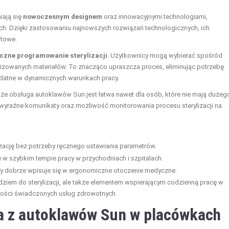
iają się
nowoczesnym designem
oraz innowacyjnymi technologiami,
ch. Dzięki zastosowaniu najnowszych rozwiązań technologicznych, ich
rtowe.
zne programowanie sterylizacji
. Użytkownicy mogą wybierać spośród
izowanych materiałów. To znacząco upraszcza proces, eliminując potrzebę
ydatne w dynamicznych warunkach pracy.
a, że obsługa autoklawów Sun jest łatwa nawet dla osób, które nie mają dużeg
 wyraźne komunikaty oraz możliwość monitorowania procesu sterylizacji na
lizację bez potrzeby ręcznego ustawiania parametrów.
e w szybkim tempie pracy w przychodniach i szpitalach.
ry dobrze wpisuje się w ergonomiczne otoczenie medyczne.
ędziem do sterylizacji, ale także elementem wspierającym codzienną pracę w
kości świadczonych usług zdrowotnych.
ia z autoklawów Sun w placówkach