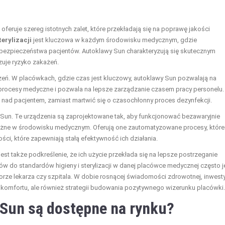
ruje szereg istotnych zalet, które przekładają się na poprawę jakości
erylizacji
jest kluczowa w każdym środowisku medycznym, gdzie
ezpieczeństwa pacjentów. Autoklawy Sun charakteryzują się skutecznym
uje ryzyko zakażeń.
zeń. W placówkach, gdzie czas jest kluczowy, autoklawy Sun pozwalają na
a procesy medyczne i pozwala na lepsze zarządzanie czasem pracy personelu.
e nad pacjentem, zamiast martwić się o czasochłonny proces dezynfekcji.
un. Te urządzenia są zaprojektowane tak, aby funkcjonować bezawaryjnie
ażne w środowisku medycznym. Oferują one zautomatyzowane procesy, które
ości, które zapewniają stałą efektywność ich działania.
est także podkreślenie, że ich użycie przekłada się na lepsze postrzeganie
ów do standardów higieny i sterylizacji w danej placówce medycznej często j
rze lekarza czy szpitala. W dobie rosnącej świadomości zdrowotnej, inwest
 komfortu, ale również strategii budowania pozytywnego wizerunku placówki.
 Sun są dostępne na rynku?