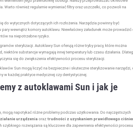
ym elementem jego prawidłowej obsługi. Należy przeprowadzać okresowe
. Warto również regularnie wymieniać filtry oraz uszczelki, co pozwoli na
ię do wytycznych dotyczących ich rozłożenia. Narzędzia powinny być
 pary wewnątrz komory autoklawu. Niewłaściwy załadunek może prowadzić
entów na niepotrzebne ryzyko.
amów sterylizacji. Autoklawy Sun oferują różne tryby pracy, które można
, niektóre substancje wymagają innej temperatury lub czasu działania. Dlate
zynia się do zwiększenia efektywności procesu sterylizacji.
klawów Sun mogą liczyć na bezpieczne i skuteczne sterylizowanie narzędzi, 
y w każdej praktyce medycznej czy dentystycznej.
lemy z autoklawami Sun i jak je
jne, mogą napotykać różne problemy podczas użytkowania. Do najczęstszych
ziałanie urządzenia
oraz
trudności z uzyskaniem prawidłowego ciśnie
ch szybkiego rozwiązania są kluczowe dla zapewnienia efektywności procesu