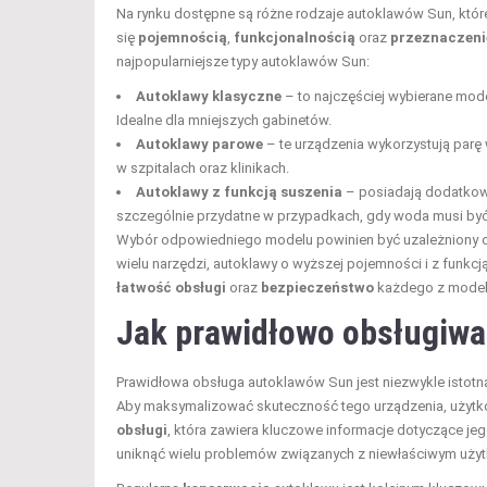
Na rynku dostępne są różne rodzaje autoklawów Sun, któ
się
pojemnością
,
funkcjonalnością
oraz
przeznaczen
najpopularniejsze typy autoklawów Sun:
Autoklawy klasyczne
– to najczęściej wybierane mode
Idealne dla mniejszych gabinetów.
Autoklawy parowe
– te urządzenia wykorzystują parę 
w szpitalach oraz klinikach.
Autoklawy z funkcją suszenia
– posiadają dodatkowe 
szczególnie przydatne w przypadkach, gdy woda musi być 
Wybór odpowiedniego modelu powinien być uzależniony od 
wielu narzędzi, autoklawy o wyższej pojemności i z funk
łatwość obsługi
oraz
bezpieczeństwo
każdego z modeli
Jak prawidłowo obsługiwa
Prawidłowa obsługa autoklawów Sun jest niezwykle istotna
Aby maksymalizować skuteczność tego urządzenia, użytk
obsługi
, która zawiera kluczowe informacje dotyczące je
uniknąć wielu problemów związanych z niewłaściwym uży