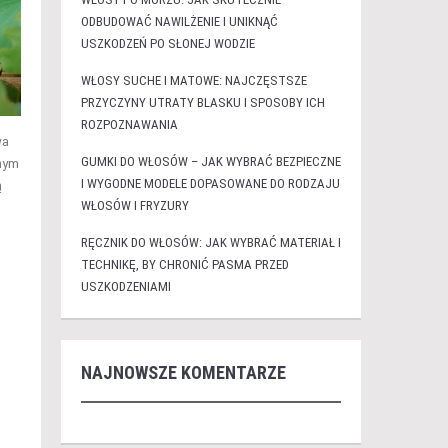
ODBUDOWAĆ NAWILŻENIE I UNIKNĄĆ
USZKODZEŃ PO SŁONEJ WODZIE
WŁOSY SUCHE I MATOWE: NAJCZĘSTSZE
PRZYCZYNY UTRATY BLASKU I SPOSOBY ICH
ROZPOZNAWANIA
wa
GUMKI DO WŁOSÓW – JAK WYBRAĆ BEZPIECZNE
lnym
I WYGODNE MODELE DOPASOWANE DO RODZAJU
ą
WŁOSÓW I FRYZURY
RĘCZNIK DO WŁOSÓW: JAK WYBRAĆ MATERIAŁ I
TECHNIKĘ, BY CHRONIĆ PASMA PRZED
USZKODZENIAMI
NAJNOWSZE KOMENTARZE