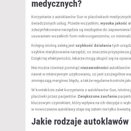
medycznych?
Korzystanie z autoklawów Sun w placówkach medycznych ofe
świadczonych usług. Przede wszystkim,
wysoka jakość st
zdezynfekowane narzędzia są niezbędne do zapewnienia b
usuwaniem wszelkich form mikroorganizmów, co minimaliz
Kolejną istotną zaletą jest
szybkość działania
tych urząd
szybkie sterylizowanie narzędzi, co znacznie przyspiesz
Dzięki tej efektywności, lekarze mogą skupić się na opiec
Nie można również pominąć
niezawodności
autoklawów S
nawet w intensywnym użytkowaniu, co jest szczególnie w
zmniejszają margines błędu, a także regularne kontrole jak
W kontekście zalet korzystania z autoklawów Sun, istotne j
placówki przez pacjentów.
Zwiększone zaufanie
pacjent
kluczowym czynnikiem, który wpływa na ich decyzje o wybo
w nowoczesne autoklawy staje się zatem nie tylko kwestią
Jakie rodzaje autoklawów