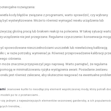
potencjalne rozwiązania:
wietla kody błędów związane z programami, warto sprawdzić, czy wybrany
ją być wysterylizowane. Może to również wymagać resetu urządzenia lub
zwyczaj głośną pracą lub brakiem reakcji na polecenia. W takiej sytuacji wart
zy urządzenie nie jest przegrzane. Regularne czyszczenie i konserwacja mog
być spowodowane nieszczelnościami uszczelek lub niewłaściwą kalibracją
ki i, w razie potrzeby, wymieniać je. Również przeprowadzenie kalibracji prz
ego ciśnienia.
może znacznie przyspieszyć jego naprawę. Warto pamiętać, że regularna
a pomogą w minimalizowaniu ryzyka wystąpienia awarii. Posiadanie zestawu
nelu jest również zalecane, aby skutecznie reagować na ewentualne proble
kami
Jeansowe kurtki to nieodłączny element współczesnej mody, który potrafi do
modeli po te z przetarciami...
ły się jednym z najważniejszych elementów sezonowej garderoby, a ich popularnoś
ących trendów,...