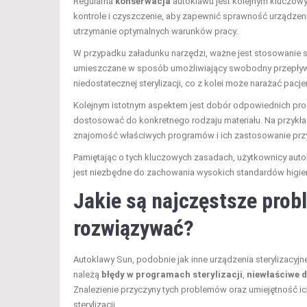
Regularna
konserwacja
autoklawu jest kolejnym kluczow
kontrole i czyszczenie, aby zapewnić sprawność urządzenia
utrzymanie optymalnych warunków pracy.
W przypadku załadunku narzędzi, ważne jest stosowanie s
umieszczane w sposób umożliwiający swobodny przepływ
niedostatecznej sterylizacji, co z kolei może narażać pacj
Kolejnym istotnym aspektem jest dobór odpowiednich progr
dostosować do konkretnego rodzaju materiału. Na przykład
znajomość właściwych programów i ich zastosowanie przyc
Pamiętając o tych kluczowych zasadach, użytkownicy auto
jest niezbędne do zachowania wysokich standardów higien
Jakie są najczęstsze prob
rozwiązywać?
Autoklawy Sun, podobnie jak inne urządzenia sterylizacy
należą
błędy w programach sterylizacji
,
niewłaściwe d
Znalezienie przyczyny tych problemów oraz umiejętność i
sterylizacji.