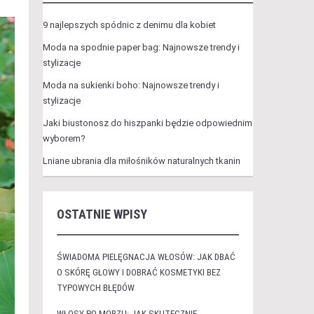
9 najlepszych spódnic z denimu dla kobiet
Moda na spodnie paper bag: Najnowsze trendy i
stylizacje
Moda na sukienki boho: Najnowsze trendy i
stylizacje
Jaki biustonosz do hiszpanki będzie odpowiednim
wyborem?
Lniane ubrania dla miłośników naturalnych tkanin
OSTATNIE WPISY
ŚWIADOMA PIELĘGNACJA WŁOSÓW: JAK DBAĆ
O SKÓRĘ GŁOWY I DOBRAĆ KOSMETYKI BEZ
TYPOWYCH BŁĘDÓW
WŁOSY PO MORZU: JAK SKUTECZNIE