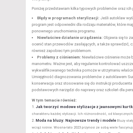
Poniżej przedstawiam kilka typowych problemów oraz ich 
Błędy w programach sterylizacji:
Jeśli autoklaw wyś
program jest odpowiedni dla rodzaju materiałów, które ma
ponownego uruchomienia programu.
Niewłaściwe działanie urządzenia:
Objawia się to za
ocenić stan przewodów zasilających, a także sprawdzić, c
również zapobiec tym problemom.
Problemy z ciśnieniem:
Niewłaściwe ciśnienie może 
manometru. Ważne jest, aby regularnie kontrolować uszczel
wykwalifikowanego technika pomoże w utrzymaniu właściw
Umiejętność diagnozowania problemów z autoklawem Sun 
konserwacja oraz stosowanie się do instrukcji producent
podstawowych narzędzi do naprawy oraz szkoleń dla perso
W tym temacie również:
Jak tworzyć modowe stylizacje z jeansowymi kurt
charakteru każdej stylizacji. Ich różnorodność, od klasycznych 
Moda na bluzy: Najnowsze trendy i modele
Bluzy sta
wciąż rośnie. Wiosna-lato 2023 przynosi ze sobą wiele fascynuj