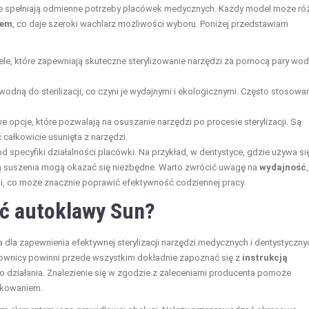
re spełniają odmienne potrzeby placówek medycznych. Każdy model może ró
iem
, co daje szeroki wachlarz możliwości wyboru. Poniżej przedstawiam
le, które zapewniają skuteczne sterylizowanie narzędzi za pomocą pary wod
wodną do sterilizacji, co czyni je wydajnymi i ekologicznymi. Często stosowa
opcje, które pozwalają na osuszanie narzędzi po procesie sterylizacji. Są
całkowicie usunięta z narzędzi.
specyfiki działalności placówki. Na przykład, w dentystyce, gdzie używa si
cją suszenia mogą okazać się niezbędne. Warto zwrócić uwagę na
wydajność
,
, co może znacznie poprawić efektywność codziennej pracy.
ć autoklawy Sun?
 dla zapewnienia efektywnej sterylizacji narzędzi medycznych i dentystyczny
ownicy powinni przede wszystkim dokładnie zapoznać się z
instrukcją
go działania. Znalezienie się w zgodzie z zaleceniami producenta pomoże
tkowaniem.