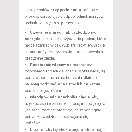
Unikaj
błędów przy podcinaniu
końcówek
włosów, korzystając z odpowiednich narzędzi i
technik. Najczęstsze pomyłki to:
Używanie starych lub uszkodzonych
narzędzi
, takich jak nożyczki do papieru, które
mogą szarpać włosy. Wybieraj jedynie wysokiej
jakości nożyczki fryzjerskie, które zapewniają
precyzyjne cięcie.
Podcinanie włosów na mokro
bez
odpowiedniego ich osuchania. Mokre włosy są
bardziej podatne na uszkodzenia, dlatego
najlepiej podcinać je na sucho lub delikatnie
osuchane ręcznikiem.
Nieodpowiednia technika cięcia
. Aby
uzyskać estetyczny efekt, stosuj metodę cięcia
„na skos” zamiast prostego, co zapobiegnie
ostrym krawędziom i rozdwajaniu się
końcówek.
Liczne i zbyt głębokie cięcia
, które mogą