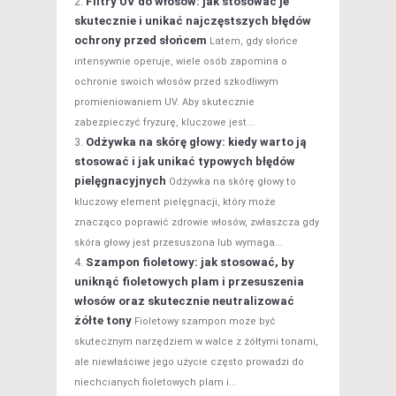
Filtry UV do włosów: jak stosować je
skutecznie i unikać najczęstszych błędów
ochrony przed słońcem
Latem, gdy słońce
intensywnie operuje, wiele osób zapomina o
ochronie swoich włosów przed szkodliwym
promieniowaniem UV. Aby skutecznie
zabezpieczyć fryzurę, kluczowe jest...
Odżywka na skórę głowy: kiedy warto ją
stosować i jak unikać typowych błędów
pielęgnacyjnych
Odżywka na skórę głowy to
kluczowy element pielęgnacji, który może
znacząco poprawić zdrowie włosów, zwłaszcza gdy
skóra głowy jest przesuszona lub wymaga...
Szampon fioletowy: jak stosować, by
uniknąć fioletowych plam i przesuszenia
włosów oraz skutecznie neutralizować
żółte tony
Fioletowy szampon może być
skutecznym narzędziem w walce z żółtymi tonami,
ale niewłaściwe jego użycie często prowadzi do
niechcianych fioletowych plam i...