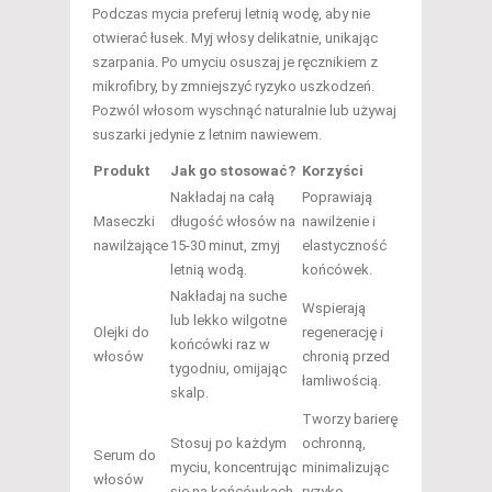
Podczas mycia preferuj letnią wodę, aby nie
otwierać łusek. Myj włosy delikatnie, unikając
szarpania. Po umyciu osuszaj je ręcznikiem z
mikrofibry, by zmniejszyć ryzyko uszkodzeń.
Pozwól włosom wyschnąć naturalnie lub używaj
suszarki jedynie z letnim nawiewem.
Produkt
Jak go stosować?
Korzyści
Nakładaj na całą
Poprawiają
Maseczki
długość włosów na
nawilżenie i
nawilżające
15-30 minut, zmyj
elastyczność
letnią wodą.
końcówek.
Nakładaj na suche
Wspierają
lub lekko wilgotne
Olejki do
regenerację i
końcówki raz w
włosów
chronią przed
tygodniu, omijając
łamliwością.
skalp.
Tworzy barierę
Stosuj po każdym
ochronną,
Serum do
myciu, koncentrując
minimalizując
włosów
się na końcówkach.
ryzyko