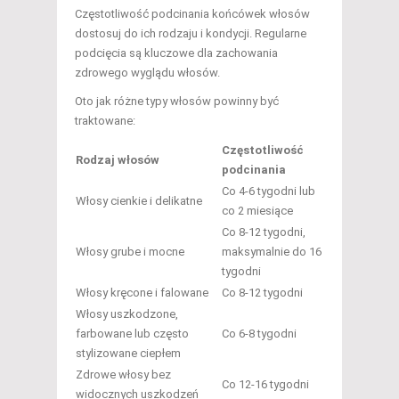
Częstotliwość podcinania końcówek włosów
dostosuj do ich rodzaju i kondycji. Regularne
podcięcia są kluczowe dla zachowania
zdrowego wyglądu włosów.
Oto jak różne typy włosów powinny być
traktowane:
Częstotliwość
Rodzaj włosów
podcinania
Co 4-6 tygodni lub
Włosy cienkie i delikatne
co 2 miesiące
Co 8-12 tygodni,
Włosy grube i mocne
maksymalnie do 16
tygodni
Włosy kręcone i falowane
Co 8-12 tygodni
Włosy uszkodzone,
farbowane lub często
Co 6-8 tygodni
stylizowane ciepłem
Zdrowe włosy bez
Co 12-16 tygodni
widocznych uszkodzeń