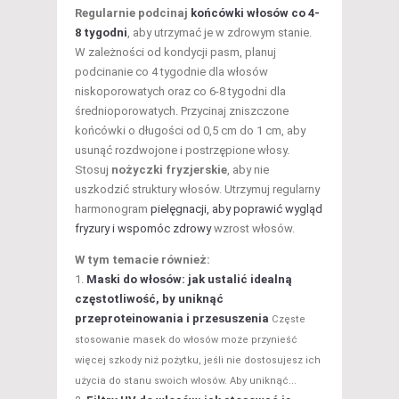
Regularnie podcinaj
końcówki włosów co 4-
8 tygodni
, aby utrzymać je w zdrowym stanie.
W zależności od kondycji pasm, planuj
podcinanie co 4 tygodnie dla włosów
niskoporowatych oraz co 6-8 tygodni dla
średnioporowatych. Przycinaj zniszczone
końcówki o długości od 0,5 cm do 1 cm, aby
usunąć rozdwojone i postrzępione włosy.
Stosuj
nożyczki fryzjerskie
, aby nie
uszkodzić struktury włosów. Utrzymuj regularny
harmonogram
pielęgnacji, aby poprawić wygląd
fryzury i wspomóc zdrowy
wzrost włosów.
W tym temacie również:
Maski do włosów: jak ustalić idealną
częstotliwość, by uniknąć
przeproteinowania i przesuszenia
Częste
stosowanie masek do włosów może przynieść
więcej szkody niż pożytku, jeśli nie dostosujesz ich
użycia do stanu swoich włosów. Aby uniknąć...