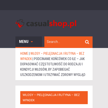
MENU
HOME
|
WŁOSY – PIELĘGNACJA I RUTYNA – BEZ
WPADEK
|
PODCINANIE KOŃCÓWEK CO ILE – JAK
DOPASOWAĆ CZĘSTOTLIWOŚĆ DO RODZAJU I
KONDYCJI WŁOSÓW, BY ZAPOBIEGAĆ
USZKODZENIOM I UTRZYMAĆ ZDROWY WYGLĄD
WŁOSY – PIELĘGNACJA I RUTYNA – BEZ
WPADEK