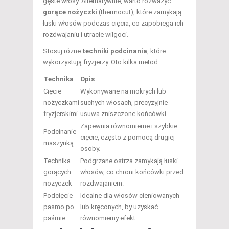
gęste włosy. Alternatywnie, warto rozważyć
gorące nożyczki
(thermocut), które zamykają
łuski włosów podczas cięcia, co zapobiega ich
rozdwajaniu i utracie wilgoci.
Stosuj różne
techniki podcinania
, które
wykorzystują fryzjerzy. Oto kilka metod:
Technika
Opis
Cięcie
Wykonywane na mokrych lub
nożyczkami
suchych włosach, precyzyjnie
fryzjerskimi
usuwa zniszczone końcówki.
Zapewnia równomierne i szybkie
Podcinanie
cięcie, często z pomocą drugiej
maszynką
osoby.
Technika
Podgrzane ostrza zamykają łuski
gorących
włosów, co chroni końcówki przed
nożyczek
rozdwajaniem.
Podcięcie
Idealne dla włosów cieniowanych
pasmo po
lub kręconych, by uzyskać
paśmie
równomierny efekt.