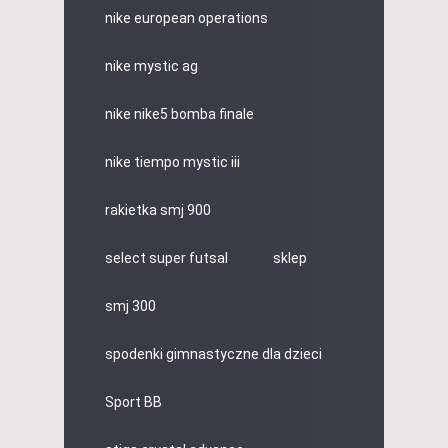
nike european operations
nike mystic ag
nike nike5 bomba finale
nike tiempo mystic iii
rakietka smj 900
select super futsal
sklep
smj 300
spodenki gimnastyczne dla dzieci
Sport BB