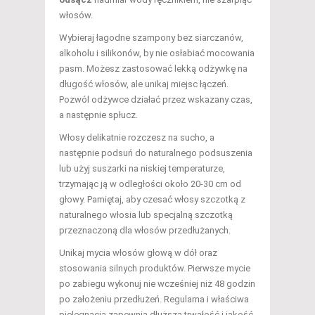
włosów.
Wybieraj łagodne szampony bez siarczanów,
alkoholu i silikonów, by nie osłabiać mocowania
pasm. Możesz zastosować lekką odżywkę na
długość włosów, ale unikaj miejsc łączeń.
Pozwól odżywce działać przez wskazany czas,
a następnie spłucz.
Włosy delikatnie rozczesz na sucho, a
następnie podsuń do naturalnego podsuszenia
lub użyj suszarki na niskiej temperaturze,
trzymając ją w odległości około 20-30 cm od
głowy. Pamiętaj, aby czesać włosy szczotką z
naturalnego włosia lub specjalną szczotką
przeznaczoną dla włosów przedłużanych.
Unikaj mycia włosów głową w dół oraz
stosowania silnych produktów. Pierwsze mycie
po zabiegu wykonuj nie wcześniej niż 48 godzin
po założeniu przedłużeń. Regularna i właściwa
pielęgnacja zapewnia dłuższą trwałość i jakość