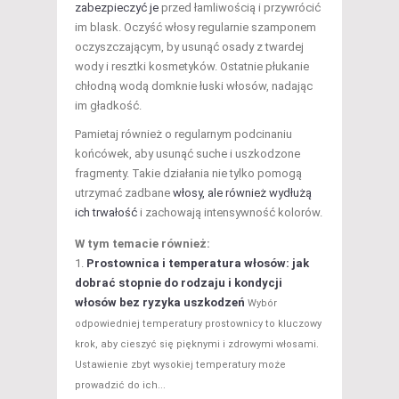
zabezpieczyć je
przed łamliwością i przywrócić
im blask. Oczyść włosy regularnie szamponem
oczyszczającym, by usunąć osady z twardej
wody i resztki kosmetyków. Ostatnie płukanie
chłodną wodą domknie łuski włosów, nadając
im gładkość.
Pamietaj również o regularnym podcinaniu
końcówek, aby usunąć suche i uszkodzone
fragmenty. Takie działania nie tylko pomogą
utrzymać zadbane
włosy, ale również wydłużą
ich trwałość
i zachowają intensywność kolorów.
W tym temacie również:
Prostownica i temperatura włosów: jak
dobrać stopnie do rodzaju i kondycji
włosów bez ryzyka uszkodzeń
Wybór
odpowiedniej temperatury prostownicy to kluczowy
krok, aby cieszyć się pięknymi i zdrowymi włosami.
Ustawienie zbyt wysokiej temperatury może
prowadzić do ich...