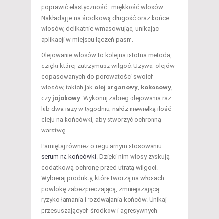
poprawić elastyczność i miękkość włosów.
Nakładaj je na środkową długość oraz końce
włosów, delikatnie wmasowując, unikając
aplikacji w miejscu łączeń pasm.
Olejowanie włosów to kolejna istotna metoda,
dzięki której zatrzymasz wilgoć. Używaj olejów
dopasowanych do porowatości swoich
włosów, takich jak
olej arganowy
,
kokosowy
,
czy
jojobowy
. Wykonuj zabieg olejowania raz
lub dwa razy w tygodniu; nałóż niewielką ilość
oleju na końcówki, aby stworzyć ochronną
warstwę.
Pamiętaj również o regularnym stosowaniu
serum na końcówki
. Dzięki nim włosy zyskują
dodatkową ochronę przed utratą wilgoci.
Wybieraj produkty, które tworzą na włosach
powłokę zabezpieczającą, zmniejszającą
ryzyko łamania i rozdwajania końców. Unikaj
przesuszających środków i agresywnych