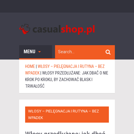
MENU
HOME
|
WŁOSY – PIELĘGNACJA I RUTYNA – BEZ
WPADEK
|
WŁOSY PRZEDŁUŻANE: JAK DBAĆ O NIE
KROK PO KROKU, BY ZACHOWAĆ BLASK I
TRWAŁOŚĆ
WŁOSY – PIELĘGNACJA I RUTYNA – BEZ
WPADEK