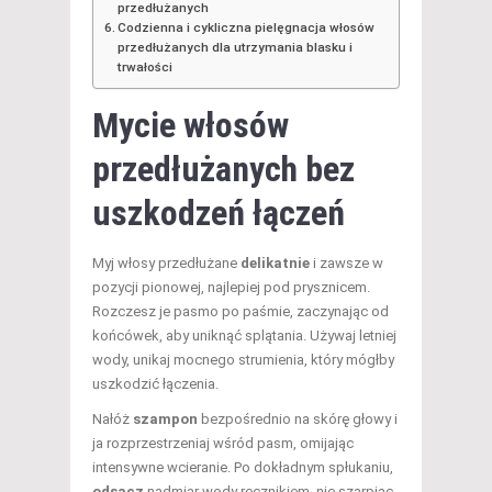
przedłużanych
Codzienna i cykliczna pielęgnacja włosów
przedłużanych dla utrzymania blasku i
trwałości
Mycie włosów
przedłużanych bez
uszkodzeń łączeń
Myj włosy przedłużane
delikatnie
i zawsze w
pozycji pionowej, najlepiej pod prysznicem.
Rozczesz je pasmo po paśmie, zaczynając od
końcówek, aby uniknąć splątania. Używaj letniej
wody, unikaj mocnego strumienia, który mógłby
uszkodzić łączenia.
Nałóż
szampon
bezpośrednio na skórę głowy i
ja rozprzestrzeniaj wśród pasm, omijając
intensywne wcieranie. Po dokładnym spłukaniu,
odsącz
nadmiar wody ręcznikiem, nie szarpiąc