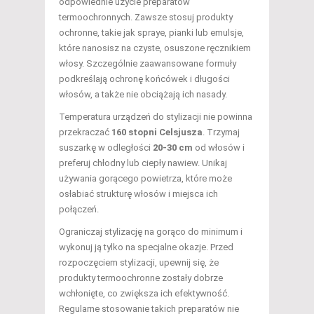
odpowiednie użycie preparatów
termoochronnych. Zawsze stosuj produkty
ochronne, takie jak spraye, pianki lub emulsje,
które nanosisz na czyste, osuszone ręcznikiem
włosy. Szczególnie zaawansowane formuły
podkreślają ochronę końcówek i długości
włosów, a także nie obciążają ich nasady.
Temperatura urządzeń do stylizacji nie powinna
przekraczać
160 stopni Celsjusza
. Trzymaj
suszarkę w odległości
20-30 cm
od włosów i
preferuj chłodny lub ciepły nawiew. Unikaj
używania gorącego powietrza, które może
osłabiać strukturę włosów i miejsca ich
połączeń.
Ograniczaj stylizację na gorąco do minimum i
wykonuj ją tylko na specjalne okazje. Przed
rozpoczęciem stylizacji, upewnij się, że
produkty termoochronne zostały dobrze
wchłonięte, co zwiększa ich efektywność.
Regularne stosowanie takich preparatów nie