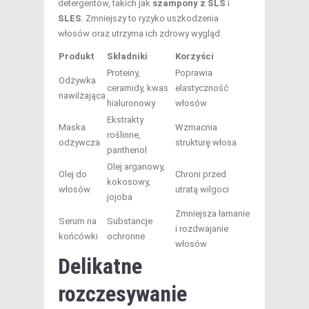
detergentów, takich jak
szampony z SLS
i
SLES
. Zmniejszy to ryzyko uszkodzenia
włosów oraz utrzyma ich zdrowy wygląd.
Produkt
Składniki
Korzyści
Proteiny,
Poprawia
Odżywka
ceramidy, kwas
elastyczność
nawilżająca
hialuronowy
włosów
Ekstrakty
Maska
Wzmacnia
roślinne,
odżywcza
strukturę włosa
panthenol
Olej arganowy,
Olej do
Chroni przed
kokosowy,
włosów
utratą wilgoci
jojoba
Zmniejsza łamanie
Serum na
Substancje
i rozdwajanie
końcówki
ochronne
włosów
Delikatne
rozczesywanie