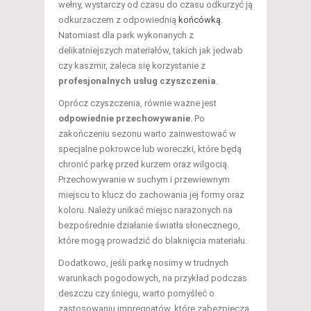
wełny, wystarczy od czasu do czasu odkurzyć ją
odkurzaczem z odpowiednią
końcówką
.
Natomiast dla park wykonanych z
delikatniejszych materiałów, takich jak jedwab
czy kaszmir, zaleca się korzystanie z
profesjonalnych usług czyszczenia
.
Oprócz czyszczenia, równie ważne jest
odpowiednie przechowywanie
. Po
zakończeniu sezonu warto zainwestować w
specjalne pokrowce lub woreczki, które będą
chronić parkę przed kurzem oraz wilgocią.
Przechowywanie w suchym i przewiewnym
miejscu to klucz do zachowania jej formy oraz
koloru. Należy unikać miejsc narażonych na
bezpośrednie działanie światła słonecznego,
które mogą prowadzić do blaknięcia materiału.
Dodatkowo, jeśli parkę nosimy w trudnych
warunkach pogodowych, na przykład podczas
deszczu czy śniegu, warto pomyśleć o
zastosowaniu impregnatów, które zabezpieczą