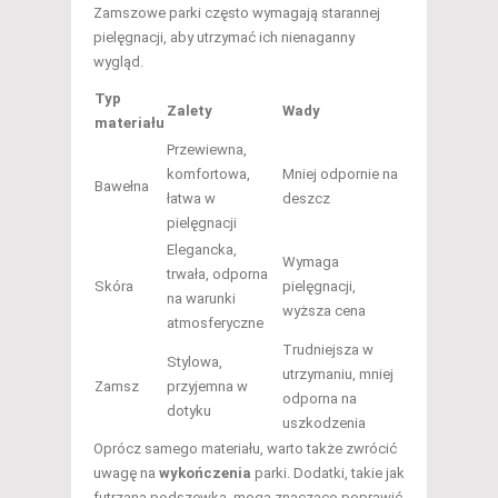
Zamszowe parki często wymagają starannej
pielęgnacji, aby utrzymać ich nienaganny
wygląd.
Typ
Zalety
Wady
materiału
Przewiewna,
komfortowa,
Mniej odpornie na
Bawełna
łatwa w
deszcz
pielęgnacji
Elegancka,
Wymaga
trwała, odporna
Skóra
pielęgnacji,
na warunki
wyższa cena
atmosferyczne
Trudniejsza w
Stylowa,
utrzymaniu, mniej
Zamsz
przyjemna w
odporna na
dotyku
uszkodzenia
Oprócz samego materiału, warto także zwrócić
uwagę na
wykończenia
parki. Dodatki, takie jak
futrzana podszewka, mogą znacząco poprawić