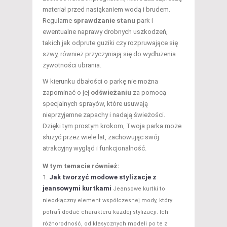
materiał przed nasiąkaniem wodą i brudem.
Regularne
sprawdzanie stanu
park i
ewentualne naprawy drobnych uszkodzeń,
takich jak odprute guziki czy rozpruwające się
szwy, również przyczyniają się do wydłużenia
żywotności ubrania.
W kierunku dbałości o parkę nie można
zapominać o jej
odświeżaniu
za pomocą
specjalnych sprayów, które usuwają
nieprzyjemne zapachy i nadają świeżości.
Dzięki tym prostym krokom, Twoja parka może
służyć przez wiele lat, zachowując swój
atrakcyjny wygląd i funkcjonalność.
W tym temacie również:
Jak tworzyć modowe stylizacje z
jeansowymi kurtkami
Jeansowe kurtki to
nieodłączny element współczesnej mody, który
potrafi dodać charakteru każdej stylizacji. Ich
różnorodność, od klasycznych modeli po te z