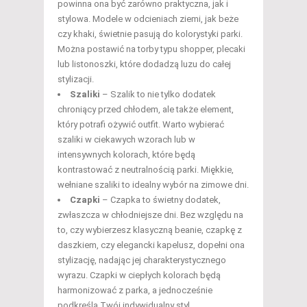
powinna ona być zarówno praktyczna, jak i
stylowa. Modele w odcieniach ziemi, jak beże
czy khaki, świetnie pasują do kolorystyki parki.
Można postawić na torby typu shopper, plecaki
lub listonoszki, które dodadzą luzu do całej
stylizacji.
Szaliki
– Szalik to nie tylko dodatek
chroniący przed chłodem, ale także element,
który potrafi ożywić outfit. Warto wybierać
szaliki w ciekawych wzorach lub w
intensywnych kolorach, które będą
kontrastować z neutralnością parki. Miękkie,
wełniane szaliki to idealny wybór na zimowe dni.
Czapki
– Czapka to świetny dodatek,
zwłaszcza w chłodniejsze dni. Bez względu na
to, czy wybierzesz klasyczną beanie, czapkę z
daszkiem, czy elegancki kapelusz, dopełni ona
stylizację, nadając jej charakterystycznego
wyrazu. Czapki w ciepłych kolorach będą
harmonizować z parka, a jednocześnie
podkreślą Twój indywidualny styl.