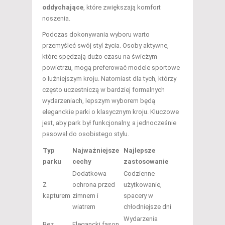
oddychające
, które zwiększają komfort
noszenia.
Podczas dokonywania wyboru warto
przemyśleć swój styl życia. Osoby aktywne,
które spędzają dużo czasu na świeżym
powietrzu, mogą preferować modele sportowe
o luźniejszym kroju. Natomiast dla tych, którzy
często uczestniczą w bardziej formalnych
wydarzeniach, lepszym wyborem będą
eleganckie parki o klasycznym kroju. Kluczowe
jest, aby park był funkcjonalny, a jednocześnie
pasował do osobistego stylu.
Typ
Najważniejsze
Najlepsze
parku
cechy
zastosowanie
Dodatkowa
Codzienne
Z
ochrona przed
użytkowanie,
kapturem
zimnem i
spacery w
wiatrem
chłodniejsze dni
Wydarzenia
Bez
Elegancki fason,