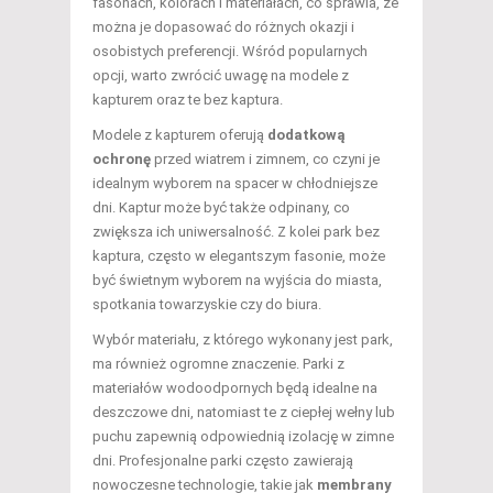
fasonach, kolorach i materiałach, co sprawia, że
można je dopasować do różnych okazji i
osobistych preferencji. Wśród popularnych
opcji, warto zwrócić uwagę na modele z
kapturem oraz te bez kaptura.
Modele z kapturem oferują
dodatkową
ochronę
przed wiatrem i zimnem, co czyni je
idealnym wyborem na spacer w chłodniejsze
dni. Kaptur może być także odpinany, co
zwiększa ich uniwersalność. Z kolei park bez
kaptura, często w elegantszym fasonie, może
być świetnym wyborem na wyjścia do miasta,
spotkania towarzyskie czy do biura.
Wybór materiału, z którego wykonany jest park,
ma również ogromne znaczenie. Parki z
materiałów wodoodpornych będą idealne na
deszczowe dni, natomiast te z ciepłej wełny lub
puchu zapewnią odpowiednią izolację w zimne
dni. Profesjonalne parki często zawierają
nowoczesne technologie, takie jak
membrany