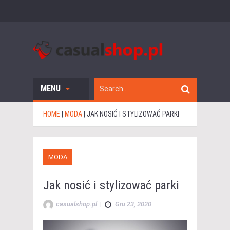
MENU
HOME
|
MODA
|
JAK NOSIĆ I STYLIZOWAĆ PARKI
MODA
Jak nosić i stylizować parki
casualshop.pl
|
Gru 23, 2020