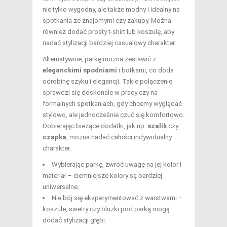
nie tylko wygodny, ale także modny i idealny na
spotkania ze znajomymi czy zakupy. Można
również dodać prosty t-shirt lub koszulę, aby
nadać stylizacji bardziej casualowy charakter.
Alternatywnie, parkę można zestawić z
eleganckimi spodniami
i botkami, co doda
odrobinę szyku i elegancji. Takie połączenie
sprawdzi się doskonale w pracy czy na
formalnych spotkaniach, gdy chcemy wyglądać
stylowo, ale jednocześnie czuć się komfortowo.
Dobierając bieżące dodatki, jak np.
szalik
czy
czapka
, można nadać całości indywidualny
charakter.
Wybierając parkę, zwróć uwagę na jej kolor i
materiał – ciemniejsze kolory są bardziej
uniwersalne.
Nie bój się eksperymentować z warstwami –
koszule, swetry czy bluzki pod parką mogą
dodać stylizacji głębi.