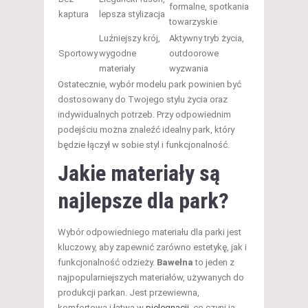
formalne, spotkania
kaptura
lepsza stylizacja
towarzyskie
Luźniejszy krój,
Aktywny tryb życia,
Sportowy
wygodne
outdoorowe
materiały
wyzwania
Ostatecznie, wybór modelu park powinien być
dostosowany do Twojego stylu życia oraz
indywidualnych potrzeb. Przy odpowiednim
podejściu można znaleźć idealny park, który
będzie łączył w sobie styl i funkcjonalność.
Jakie materiały są
najlepsze dla park?
Wybór odpowiedniego materiału dla parki jest
kluczowy, aby zapewnić zarówno estetykę, jak i
funkcjonalność odzieży.
Bawełna
to jeden z
najpopularniejszych materiałów, używanych do
produkcji parkan. Jest przewiewna,
komfortowa i łatwa w
pielęgnacji
, co czyni ją