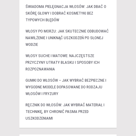
ŚWIADOMA PIELĘGNACJA WŁOSÓW: JAK DBAĆ O
SKÓRĘ GŁOWY I DOBRAĆ KOSMETYKI BEZ
TYPOWYCH BŁĘDÓW
WŁOSY PO MORZU: JAK SKUTECZNIE ODBUDOWAĆ
NAWILŻENIE I UNIKNĄĆ USZKODZEŃ PO SŁONEJ
WODZIE
WŁOSY SUCHE I MATOWE: NAJCZĘSTSZE
PRZYCZYNY UTRATY BLASKU I SPOSOBY ICH
ROZPOZNAWANIA
GUMKI DO WŁOSÓW – JAK WYBRAĆ BEZPIECZNE I
WYGODNE MODELE DOPASOWANE DO RODZAJU
WŁOSÓW I FRYZURY
RĘCZNIK DO WŁOSÓW: JAK WYBRAĆ MATERIAŁ I
TECHNIKĘ, BY CHRONIĆ PASMA PRZED
USZKODZENIAMI