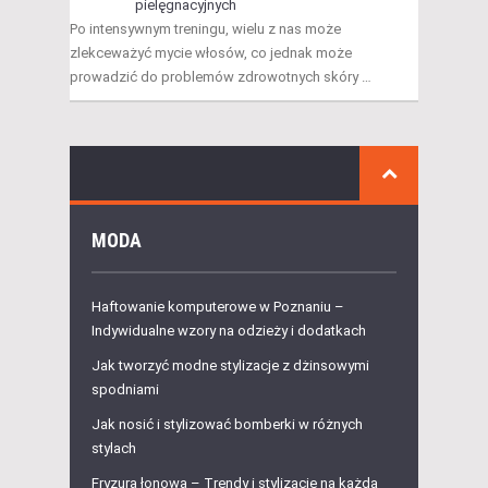
pielęgnacyjnych
Po intensywnym treningu, wielu z nas może
zlekceważyć mycie włosów, co jednak może
prowadzić do problemów zdrowotnych skóry …
MODA
Haftowanie komputerowe w Poznaniu –
Indywidualne wzory na odzieży i dodatkach
Jak tworzyć modne stylizacje z dżinsowymi
spodniami
Jak nosić i stylizować bomberki w różnych
stylach
Fryzura łonowa – Trendy i stylizacje na każdą