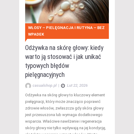
WŁOSY – PIELĘGNACJA I RUTYNA – BEZ
WPADEK
Odżywka na skórę głowy: kiedy
warto ją stosować i jak unikać
typowych błędów
pielęgnacyjnych
casualshop.pl
|
Lut 22, 2026
Odżywka na skórę głowy to kluczowy element
pielęgnacji, który może znacząco poprawić
zdrowie włosów, zwłaszcza gdy skóra głowy
jest przesuszona lub wymaga dodatkowego
wsparcia. Właściwe nawilżenie i regeneracja
skóry głowy nie tylko wpływają na jej kondycję,