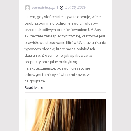
casualshop.pl
|
Lut 20, 2026
Latem, gdy słońce intensywnie operuje, wiele
osób zapomina o ochronie swoich włosów
przed szkodliwym promieniowaniem UV. Aby
skutecznie zabezpieczyć fryzurę, kluczowe jest
prawidłowe stosowanie filtrów UV oraz unikanie
typowych błędów, które mogą osłabić ich
działanie. Zrozumienie, jak aplikować te
preparaty oraz jakie praktyki są
najskuteczniejsze, pozwoli cieszyć się
zdrowymi i lśniącymi włosami nawet w
najgorętsze…
Read More