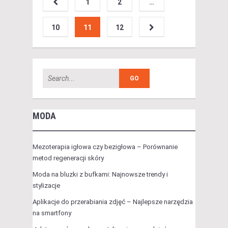
1
2
…
10
11
12
MODA
Mezoterapia igłowa czy bezigłowa – Porównanie
metod regeneracji skóry
Moda na bluzki z bufkami: Najnowsze trendy i
stylizacje
Aplikacje do przerabiania zdjęć – Najlepsze narzędzia
na smartfony