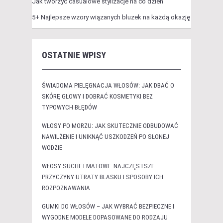
Jak tworzyć casualowe stylizacje na co dzień
5+ Najlepsze wzory wiązanych bluzek na każdą okazję
OSTATNIE WPISY
ŚWIADOMA PIELĘGNACJA WŁOSÓW: JAK DBAĆ O
SKÓRĘ GŁOWY I DOBRAĆ KOSMETYKI BEZ
TYPOWYCH BŁĘDÓW
WŁOSY PO MORZU: JAK SKUTECZNIE ODBUDOWAĆ
NAWILŻENIE I UNIKNĄĆ USZKODZEŃ PO SŁONEJ
WODZIE
WŁOSY SUCHE I MATOWE: NAJCZĘSTSZE
PRZYCZYNY UTRATY BLASKU I SPOSOBY ICH
ROZPOZNAWANIA
GUMKI DO WŁOSÓW – JAK WYBRAĆ BEZPIECZNE I
WYGODNE MODELE DOPASOWANE DO RODZAJU