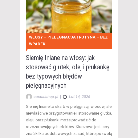
WŁOSY – PIELĘGNACJA I RUTYNA – BEZ
WPADEK
Siemię lniane na włosy: jak
stosować glutek, olej i płukankę
bez typowych błędów
pielęgnacyjnych
casualshop.pl
|
Lut 14, 2026
Siemię lniane to skarb w pielęgnacji włosów, ale
niewłaściwe przygotowanie i stosowanie glutka,
oleju oraz płukanki może prowadzić do
rozczarowujących efektów. Kluczowe jest, aby
znać kilka podstawowych zasad, które pozwolą