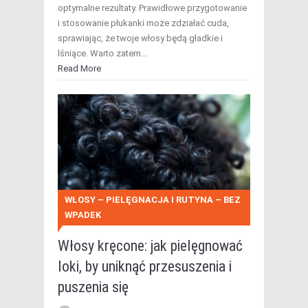
optymalne rezultaty. Prawidłowe przygotowanie
i stosowanie płukanki może zdziałać cuda,
sprawiając, że twoje włosy będą gładkie i
lśniące. Warto zatem…
Read More
WŁOSY – PIELĘGNACJA I RUTYNA – BEZ
WPADEK
Włosy kręcone: jak pielęgnować
loki, by uniknąć przesuszenia i
puszenia się