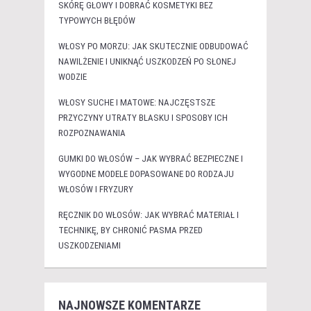
SKÓRĘ GŁOWY I DOBRAĆ KOSMETYKI BEZ
TYPOWYCH BŁĘDÓW
WŁOSY PO MORZU: JAK SKUTECZNIE ODBUDOWAĆ
NAWILŻENIE I UNIKNĄĆ USZKODZEŃ PO SŁONEJ
WODZIE
WŁOSY SUCHE I MATOWE: NAJCZĘSTSZE
PRZYCZYNY UTRATY BLASKU I SPOSOBY ICH
ROZPOZNAWANIA
GUMKI DO WŁOSÓW – JAK WYBRAĆ BEZPIECZNE I
WYGODNE MODELE DOPASOWANE DO RODZAJU
WŁOSÓW I FRYZURY
RĘCZNIK DO WŁOSÓW: JAK WYBRAĆ MATERIAŁ I
TECHNIKĘ, BY CHRONIĆ PASMA PRZED
USZKODZENIAMI
NAJNOWSZE KOMENTARZE