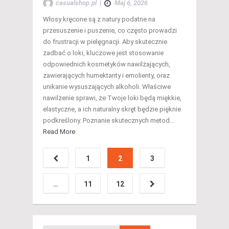
casualshop.pl
|
Maj 6, 2026
Włosy kręcone są z natury podatne na
przesuszenie i puszenie, co często prowadzi
do frustracji w pielęgnacji. Aby skutecznie
zadbać o loki, kluczowe jest stosowanie
odpowiednich kosmetyków nawilżających,
zawierających humektanty i emolienty, oraz
unikanie wysuszających alkoholi. Właściwe
nawilżenie sprawi, że Twoje loki będą miękkie,
elastyczne, a ich naturalny skręt będzie pięknie
podkreślony. Poznanie skutecznych metod…
Read More
1
2
3
…
11
12