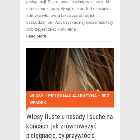
pielęgnacji. Zastosowanie właściwej szczotki
może znacząco wpłynąć na komfort czesania i
zdrowie włosów, a także zapobiec ich
uszkodzeniom. Aby uzyskać najlepsze rezultaty,
dobrze jest znać konkretne…
Read More
WŁOSY – PIELĘGNACJA I RUTYNA – BEZ
WPADEK
Włosy tłuste u nasady i suche na
końcach: jak zrównoważyć
pielęgnację, by przywrócić