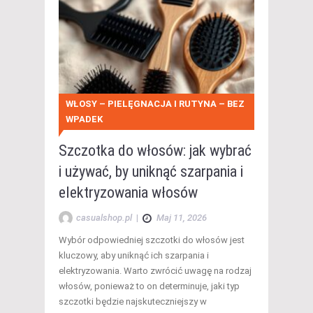
WŁOSY – PIELĘGNACJA I RUTYNA – BEZ
WPADEK
Szczotka do włosów: jak wybrać
i używać, by uniknąć szarpania i
elektryzowania włosów
casualshop.pl
|
Maj 11, 2026
Wybór odpowiedniej szczotki do włosów jest
kluczowy, aby uniknąć ich szarpania i
elektryzowania. Warto zwrócić uwagę na rodzaj
włosów, ponieważ to on determinuje, jaki typ
szczotki będzie najskuteczniejszy w