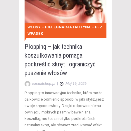
WŁOSY – PIELĘGNACJA I RUTYNA – BEZ
WPADEK
Plopping – jak technika
koszulkowania pomaga
podkreślić skręt i ograniczyć
puszenie włosów
casualshop.pl
|
Maj 16, 2026
Plopping to innowacyjna technika, która może
całkowicie odmienić sposób, w jaki stylizujesz
swoje kręcone włosy. Dzięki odpowiedniemu
owinięciu mokrych pasm w bawełnianą
koszulkę, możesz nie tylko podkreślić ich
naturalny skręt, ale również zredukować efekt