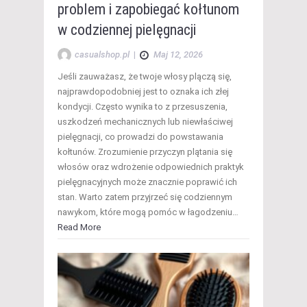
problem i zapobiegać kołtunom
w codziennej pielęgnacji
casualshop.pl
|
Maj 12, 2026
Jeśli zauważasz, że twoje włosy plączą się,
najprawdopodobniej jest to oznaka ich złej
kondycji. Często wynika to z przesuszenia,
uszkodzeń mechanicznych lub niewłaściwej
pielęgnacji, co prowadzi do powstawania
kołtunów. Zrozumienie przyczyn plątania się
włosów oraz wdrożenie odpowiednich praktyk
pielęgnacyjnych może znacznie poprawić ich
stan. Warto zatem przyjrzeć się codziennym
nawykom, które mogą pomóc w łagodzeniu…
Read More