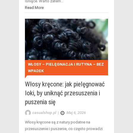
lśniące. Warto zatem…
Read More
WŁOSY – PIELĘGNACJA I RUTYNA – BEZ
WPADEK
Włosy kręcone: jak pielęgnować
loki, by uniknąć przesuszenia i
puszenia się
casualshop.pl
|
Maj 6, 2026
Włosy kręcone są z natury podatne na
przesuszenie i puszenie, co często prowadzi