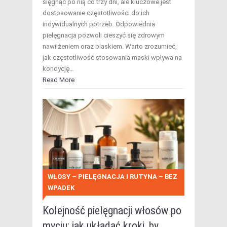
sięgnąć po nią co trzy dni, ale kluczowe jest
dostosowanie częstotliwości do ich
indywidualnych potrzeb. Odpowiednia
pielęgnacja pozwoli cieszyć się zdrowym
nawilżeniem oraz blaskiem. Warto zrozumieć,
jak częstotliwość stosowania maski wpływa na
kondycję…
Read More
WŁOSY – PIELĘGNACJA I RUTYNA – BEZ
WPADEK
Kolejność pielęgnacji włosów po
myciu: jak układać kroki, by