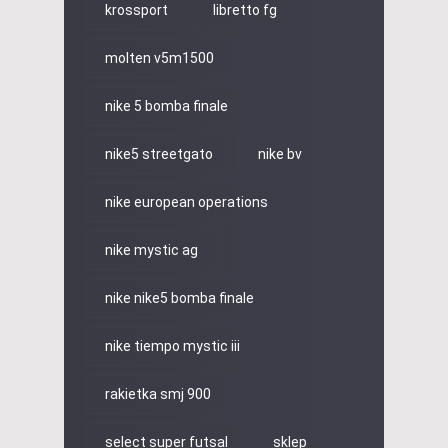
krossport
libretto fg
molten v5m1500
nike 5 bomba finale
nike5 streetgato
nike bv
nike european operations
nike mystic ag
nike nike5 bomba finale
nike tiempo mystic iii
rakietka smj 900
select super futsal
sklep