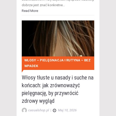
dobrze jest znać konkretne…
Read More
WŁOSY – PIELĘGNACJA I RUTYNA – BEZ
WPADEK
Włosy tłuste u nasady i suche na
końcach: jak zrównoważyć
pielęgnację, by przywrócić
zdrowy wygląd
casualshop.pl
|
Maj 10, 2026