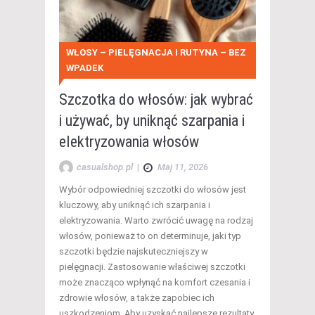
WŁOSY – PIELĘGNACJA I RUTYNA – BEZ
WPADEK
Szczotka do włosów: jak wybrać
i używać, by uniknąć szarpania i
elektryzowania włosów
casualshop.pl
|
Maj 11, 2026
Wybór odpowiedniej szczotki do włosów jest
kluczowy, aby uniknąć ich szarpania i
elektryzowania. Warto zwrócić uwagę na rodzaj
włosów, ponieważ to on determinuje, jaki typ
szczotki będzie najskuteczniejszy w
pielęgnacji. Zastosowanie właściwej szczotki
może znacząco wpłynąć na komfort czesania i
zdrowie włosów, a także zapobiec ich
uszkodzeniom. Aby uzyskać najlepsze rezultaty,