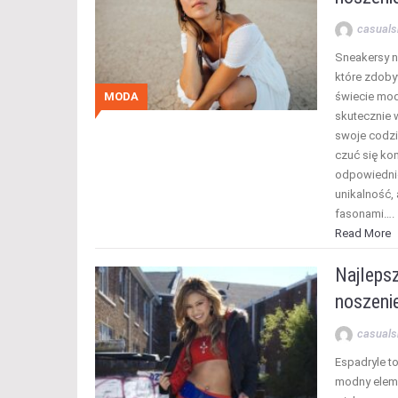
casuals
Sneakersy n
które zdoby
MODA
świecie mod
skutecznie
swoje codzi
czuć się ko
odpowiednic
unikalność,
fasonami….
Read More
Najlepsz
noszenie
casuals
Espadryle to
modny elemen