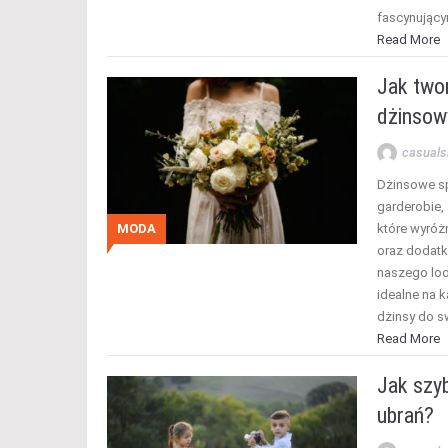
fascynując
Read More
Jak two
dżinsow
casuals
Dżinsowe sp
garderobie, 
MODA
które wyróż
oraz dodatk
naszego loo
idealne na k
dżinsy do sw
Read More
Jak szyb
ubrań?