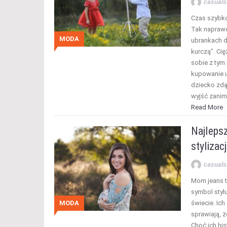
casuals
Czas szybko
Tak naprawd
MODA
ubrankach d
kurczą”. Ci
sobie z tym
kupowanie u
dziecko zdą
wyjść zanim
Read More
Najlepsz
stylizac
casuals
Mom jeans t
symbol stylu
MODA
świecie. Ich
sprawiają, ż
Choć ich his