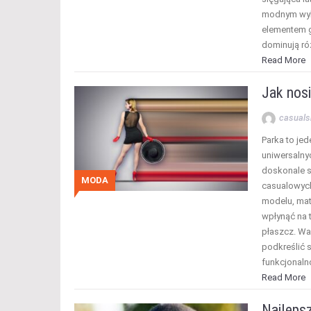
modnym wybo
elementem g
dominują ró
Read More
Jak nosi
casuals
Parka to jed
uniwersalny
doskonale s
MODA
casualowyc
modelu, mat
wpłynąć na 
płaszcz. War
podkreślić s
funkcjonaln
Read More
Najlepsz