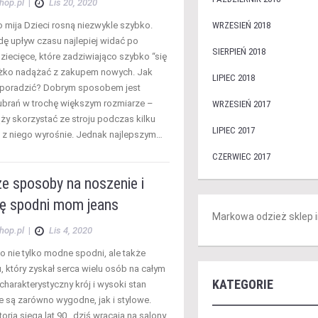
hop.pl
|
Lis 20, 2020
 mija Dzieci rosną niezwykle szybko.
WRZESIEŃ 2018
ę upływ czasu najlepiej widać po
SIERPIEŃ 2018
ziecięce, które zadziwiająco szybko “się
ężko nadążać z zakupem nowych. Jak
LIPIEC 2018
 poradzić? Dobrym sposobem jest
brań w trochę większym rozmiarze –
WRZESIEŃ 2017
ży skorzystać ze stroju podczas kilku
LIPIEC 2017
 z niego wyrośnie. Jednak najlepszym…
CZERWIEC 2017
e sposoby na noszenie i
ję spodni mom jeans
Markowa odzież sklep 
hop.pl
|
Lis 4, 2020
o nie tylko modne spodni, ale także
, który zyskał serca wielu osób na całym
KATEGORIE
 charakterystyczny krój i wysoki stan
e są zarówno wygodne, jak i stylowe.
toria sięga lat 90., dziś wracają na salony,