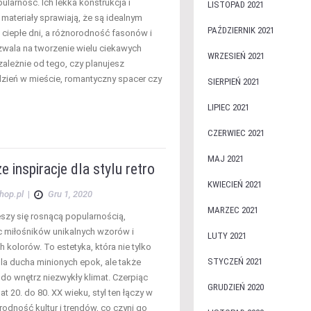
larność. Ich lekka konstrukcja i
LISTOPAD 2021
materiały sprawiają, że są idealnym
PAŹDZIERNIK 2021
ciepłe dni, a różnorodność fasonów i
wala na tworzenie wielu ciekawych
WRZESIEŃ 2021
zależnie od tego, czy planujesz
zień w mieście, romantyczny spacer czy
SIERPIEŃ 2021
LIPIEC 2021
CZERWIEC 2021
MAJ 2021
e inspiracje dla stylu retro
KWIECIEŃ 2021
hop.pl
|
Gru 1, 2020
MARZEC 2021
ieszy się rosnącą popularnością,
c miłośników unikalnych wzorów i
LUTY 2021
 kolorów. To estetyka, która nie tylko
STYCZEŃ 2021
la ducha minionych epok, ale także
o wnętrz niezwykły klimat. Czerpiąc
GRUDZIEŃ 2020
lat 20. do 80. XX wieku, styl ten łączy w
odność kultur i trendów, co czyni go