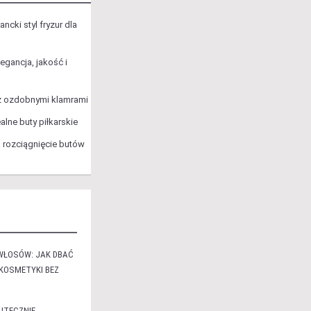
ncki styl fryzur dla
egancja, jakość i
i z ozdobnymi klamrami
ealne buty piłkarskie
 rozciągnięcie butów
WŁOSÓW: JAK DBAĆ
 KOSMETYKI BEZ
UTECZNIE