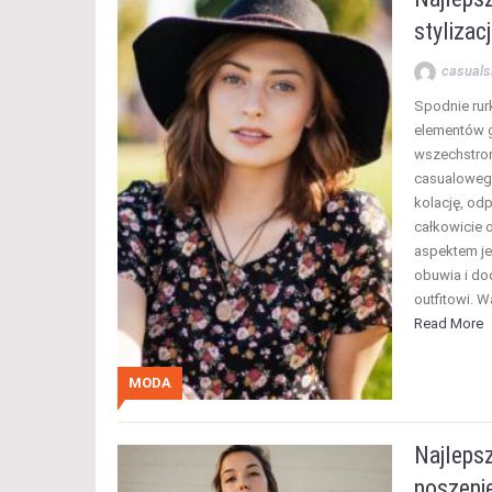
stylizac
casuals
Spodnie rurk
elementów g
wszechstron
casualowego
kolację, od
całkowicie 
aspektem jes
obuwia i do
outfitowi. 
Read More
MODA
Najlepsz
noszeni