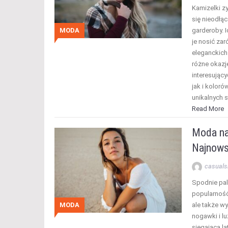
Kamizelki z
się nieodł
MODA
garderoby. 
je nosić zar
eleganckich
różne okazj
interesując
jak i koloró
unikalnych s
Read More
Moda na
Najnowsz
casuals
Spodnie pal
popularność,
MODA
ale także w
nogawki i lu
sięgająca la