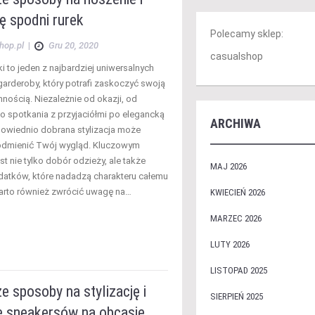
ję spodni rurek
Polecamy sklep:
hop.pl
|
Gru 20, 2020
casualshop
i to jeden z najbardziej uniwersalnych
arderoby, który potrafi zaskoczyć swoją
nością. Niezależnie od okazji, od
 spotkania z przyjaciółmi po elegancką
ARCHIWA
powiednio dobrana stylizacja może
odmienić Twój wygląd. Kluczowym
t nie tylko dobór odzieży, ale także
MAJ 2026
datków, które nadadzą charakteru całemu
Warto również zwrócić uwagę na…
KWIECIEŃ 2026
MARZEC 2026
LUTY 2026
LISTOPAD 2025
e sposoby na stylizację i
SIERPIEŃ 2025
e sneakersów na obcasie