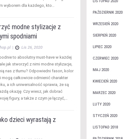
LISTOPAD 2020
ym wyborem dla każdego, kto…
PAŹDZIERNIK 2020
WRZESIEŃ 2020
rzyć modne stylizacje z
ymi spodniami
SIERPIEŃ 2020
LIPIEC 2020
hop.pl
|
Lis 26, 2020
odnie to absolutny must-have w każdej
CZERWIEC 2020
ale jak stworzyć z nimi modne stylizacje,
MAJ 2020
nią nas z tłumu? Odpowiedni fason, kolor
i mogą całkowicie odmienić charakter
KWIECIEŃ 2020
ku, a ich uniwersalność sprawia, że są
ażdą okazję. Czy wiesz, jak dobrać
MARZEC 2020
ojej figury, a także z czym je łączyć,…
LUTY 2020
STYCZEŃ 2020
ko dzieci wyrastają z
LISTOPAD 2018
PAŹDZIERNIK 2018