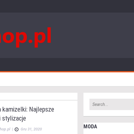
 kamizelki: Najlepsze
 stylizacje
MODA
hop.pl
|
Gru 31, 2020