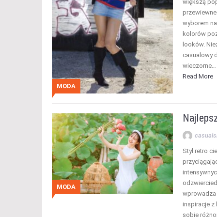
większą popu
przewiewne 
wyborem na 
kolorów poz
looków. Nie
casualowy d
wieczorne…
Read More
MODA
Najlepsz
casuals
Styl retro c
przyciągają
intensywnych
odzwiercied
MODA
wprowadza d
inspiracje z 
sobie różnor