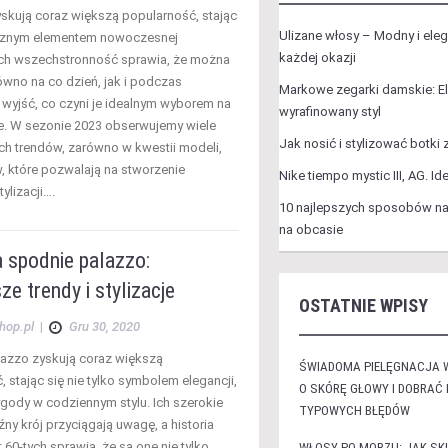
yskują coraz większą popularność, stając
Ulizane włosy – Modny i elega
ącznym elementem nowoczesnej
każdej okazji
Ich wszechstronność sprawia, że można
ówno na co dzień, jak i podczas
Markowe zegarki damskie: El
 wyjść, co czyni je idealnym wyborem na
wyrafinowany styl
e. W sezonie 2023 obserwujemy wiele
Jak nosić i stylizować botk
ych trendów, zarówno w kwestii modeli,
w, które pozwalają na stworzenie
Nike tiempo mystic III, AG. Id
tylizacji….
10 najlepszych sposobów na
na obcasie
 spodnie palazzo:
e trendy i stylizacje
OSTATNIE WPISY
hop.pl
|
Gru 30, 2020
azzo zyskują coraz większą
ŚWIADOMA PIELĘGNACJA 
 stając się nie tylko symbolem elegancji,
O SKÓRĘ GŁOWY I DOBRAĆ
ygody w codziennym stylu. Ich szerokie
TYPOWYCH BŁĘDÓW
źny krój przyciągają uwagę, a historia
t 60-tych sprawia, że są one nie tylko
WŁOSY PO MORZU: JAK SK