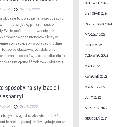
CZERWIEC 2025
hop.pl
|
Gru 15, 2020
LISTOPAD 2024
a obcasie to połączenie wygody i stylu,
PAŹDZIERNIK 2024
wa coraz większą popularność w
y. Wiele osób zastanawia się, jak
MARZEC 2023
 wkomponować te nietypowe buty w
enne stylizacje, aby wyglądać modnie i
LIPIEC 2022
mfortowo. Kluczowe jest dobranie
CZERWIEC 2022
h ubrań i dodatków, które podkreślą ich
 a także umiejętność zabawy kolorami i
MAJ 2022
KWIECIEŃ 2022
e sposoby na stylizację i
MARZEC 2022
 espadryli
LUTY 2022
hop.pl
|
Gru 4, 2020
STYCZEŃ 2022
 nie tylko wygodne obuwie, ale także
GRUDZIEŃ 2021
t letnich stylizacji, który zyskuje coraz