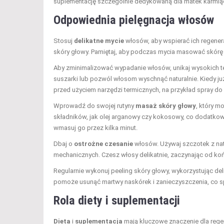
suplementację szczególnie dedykowaną dla matek karmią
Odpowiednia
pielęgnacja włosów
Stosuj
delikatne mycie
włosów, aby wspierać ich regenera
skóry głowy. Pamiętaj, aby podczas mycia masować skórę
Aby zminimalizować wypadanie włosów, unikaj wysokich te
suszarki lub pozwól włosom wyschnąć naturalnie. Kiedy j
przed użyciem narzędzi termicznych, na przykład spray do 
Wprowadź do swojej rutyny
masaż skóry głowy
, który m
składników, jak olej arganowy czy kokosowy, co dodatkow
wmasuj go przez kilka minut.
Dbaj o
ostrożne czesanie
włosów. Używaj szczotek z nat
mechanicznych. Czesz włosy delikatnie, zaczynając od k
Regularnie wykonuj peeling skóry głowy, wykorzystując deli
pomoże usunąć martwy naskórek i zanieczyszczenia, co 
Rola diety i suplementacji
Dieta
i
suplementacja
mają kluczowe znaczenie dla regen