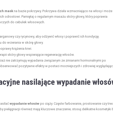
ych mask
na bazie pokrzywy. Pokrzywa działa wzmacniająco na włosy i może
 ich odrostowi. Pamiętaj o regularnym masażu skóry głowy, który poprawia
ywczych do cebulek włosowych.
 arganowy czy rycynowy, aby odżywić włosy i poprawić ich kondycję.
 do wcierania w skórę głowy.
poprawy krążenia krwi.
rapii skóry głowy wspierające regenerację włosów.
ciaż nie zatrzymują wypadania związanym ze zmianami hormonalnymi po
 obserwować pozytywne efekty w postaci mocniejszych i zdrowiej wyglądają
acyjne nasilające wypadanie włos
nasilać
wypadanie włosów
po ciąży. Częste farbowanie, prostowanie czy trw
oby pielęgnacji również mają kluczowe znaczenie; stosuj delikatne kosmetyki