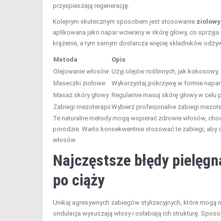
przyspieszają regenerację.
Kolejnym skutecznym sposobem jest stosowanie
ziolow
aplikowana jako napar wcierany w skórę głowy, co sprzyja
krążenie, a tym samym dostarcza więcej składników odż
Metoda
Opis
Olejowanie włosów
Użyj olejów roślinnych, jak kokosowy,
Maseczki ziołowe
Wykorzystaj pokrzywę w formie naparu
Masaż skóry głowy
Regularnie masuj skórę głowy w celu 
Zabiegi mezoterapii
Wybierz profesjonalne zabiegi mezote
Te naturalne metody mogą wspierać zdrowie włosów, cho
porodzie. Warto konsekwentnie stosować te zabiegi, aby
włosów.
Najczęstsze błędy pielęgn
po ciąży
Unikaj agresywnych zabiegów stylizacyjnych, które mogą 
ondulacja wysuszają włosy i osłabiają ich strukturę. Spos