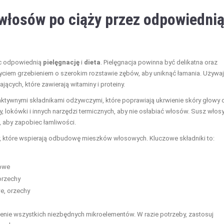
włosów po ciąży przez odpowiedni
ąc odpowiednią
pielęgnację
i
dieta
. Pielęgnacja powinna być delikatna oraz
iem grzebieniem o szerokim rozstawie zębów, aby uniknąć łamania. Używaj
cych, które zawierają witaminy i proteiny.
ktywnymi składnikami odżywczymi, które poprawiają ukrwienie skóry głowy 
, lokówki i innych narzędzi termicznych, aby nie osłabiać włosów. Susz włos
 aby zapobiec łamliwości.
ły, które wspierają odbudowę mieszków włosowych. Kluczowe składniki to:
kowe
orzechy
e, orzechy
zenie wszystkich niezbędnych mikroelementów. W razie potrzeby, zastosuj