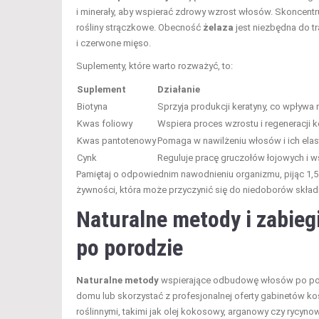
i minerały, aby wspierać zdrowy wzrost włosów. Skoncentru
rośliny strączkowe. Obecność
żelaza
jest niezbędna do t
i czerwone mięso.
Suplementy, które warto rozważyć, to:
Suplement
Działanie
Biotyna
Sprzyja produkcji keratyny, co wpływa
Kwas foliowy
Wspiera proces wzrostu i regeneracji 
Kwas pantotenowy
Pomaga w nawilżeniu włosów i ich elas
Cynk
Reguluje pracę gruczołów łojowych i w
Pamiętaj o odpowiednim nawodnieniu organizmu, pijąc 1,5–
żywności, która może przyczynić się do niedoborów skła
Naturalne metody i zabi
po porodzie
Naturalne metody
wspierające odbudowę włosów po por
domu lub skorzystać z profesjonalnej oferty gabinetów k
roślinnymi, takimi jak olej kokosowy, arganowy czy rycynow