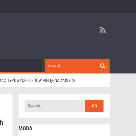
IKAĆ TYPOWYCH BŁĘDÓW PIELĘGNACYJNYCH
ch
MODA