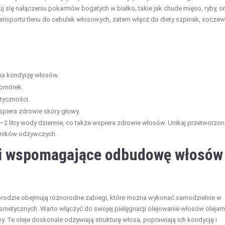
j się nałączeniu pokarmów bogatych w białko, takie jak chude mięso, ryby, o
ransportu tlenu do cebulek włosowych, zatem włącz do diety szpinak, soczew
 na kondycję włosów.
komórek.
tyczności.
spiera zdrowie skóry głowy.
2 litry wody dziennie, co także wspiera zdrowie włosów. Unikaj przetworzon
dników odżywczych.
egi wspomagające odbudowę włosów
odzie obejmują różnorodne zabiegi, które można wykonać samodzielnie w
osmetycznych. Warto włączyć do swojej pielęgnacji olejowanie włosów olejam
y. Te oleje doskonale odżywiają strukturę włosa, poprawiają ich kondycję i