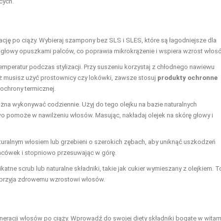
cych.
cję po ciąży. Wybieraj szampony bez SLS i SLES, które są łagodniejsze dla
 głowy opuszkami palców, co poprawia mikrokrążenie i wspiera wzrost włos
mperatur podczas stylizacji. Przy suszeniu korzystaj z chłodnego nawiewu
uż musisz użyć prostownicy czy lokówki, zawsze stosuj
produkty ochronne
ochrony termicznej.
ożna wykonywać codziennie. Użyj do tego olejku na bazie naturalnych
o pomoże w nawilżeniu włosów. Masując, nakładaj olejek na skórę głowy i
uralnym włosiem lub grzebieni o szerokich zębach, aby uniknąć uszkodzeń
ońcówek i stopniowo przesuwając w górę.
katne scrub lub naturalne składniki, takie jak cukier wymieszany z olejkiem. T
sprzyja zdrowemu wzrostowi włosów.
eracji włosów po ciąży. Wprowadź do swojej diety składniki bogate w witam