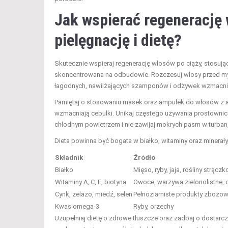
Jak wspierać regenerację 
pielęgnację i dietę?
Skutecznie wspieraj regenerację włosów po ciąży, stosuj
skoncentrowana na odbudowie. Rozczesuj włosy przed myc
łagodnych, nawilżających szamponów i odżywek wzmacniają
Pamiętaj o stosowaniu masek oraz ampułek do włosów z a
wzmacniają cebulki. Unikaj częstego używania prostownicy
chłodnym powietrzem i nie zawijaj mokrych pasm w turban,
Dieta powinna być bogata w białko, witaminy oraz minera
Składnik
Źródło
Białko
Mięso, ryby, jaja, rośliny strącz
Witaminy A, C, E, biotyna
Owoce, warzywa zielonolistne, 
Cynk, żelazo, miedź, selen
Pełnoziarniste produkty zbożow
Kwas omega-3
Ryby, orzechy
Uzupełniaj dietę o zdrowe tłuszcze oraz zadbaj o dostarc