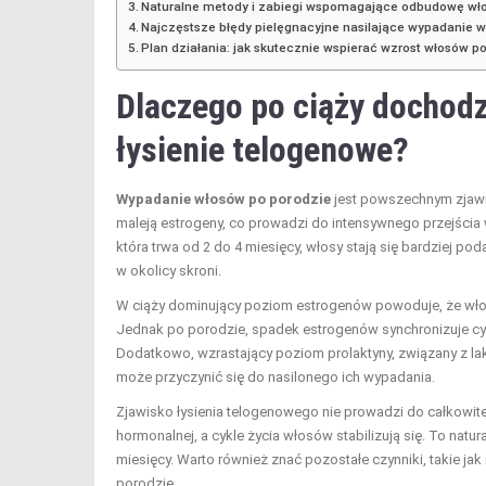
Naturalne metody i zabiegi wspomagające odbudowę wł
Najczęstsze błędy pielęgnacyjne nasilające wypadanie w
Plan działania: jak skutecznie wspierać wzrost włosów p
Dlaczego po ciąży dochodz
łysienie telogenowe?
Wypadanie włosów po porodzie
jest powszechnym zjawi
maleją estrogeny, co prowadzi do intensywnego przejścia w
która trwa od 2 do 4 miesięcy, włosy stają się bardziej po
w okolicy skroni.
W ciąży dominujący poziom estrogenów powoduje, że włosy t
Jednak po porodzie, spadek estrogenów synchronizuje cy
Dodatkowo, wzrastający poziom prolaktyny, związany z la
może przyczynić się do nasilonego ich wypadania.
Zjawisko łysienia telogenowego nie prowadzi do całkowi
hormonalnej, a cykle życia włosów stabilizują się. To nat
miesięcy. Warto również znać pozostałe czynniki, takie ja
porodzie.