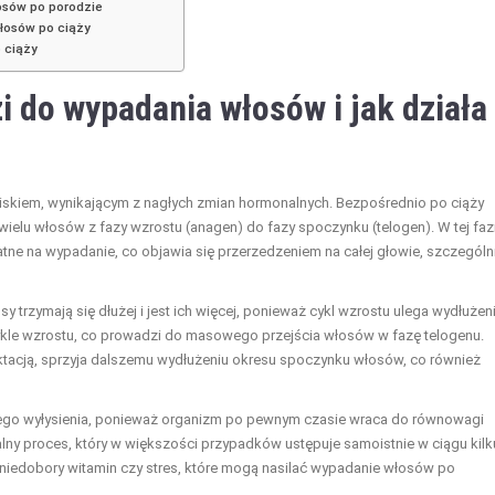
osów po porodzie
łosów po ciąży
o ciąży
i do wypadania włosów i jak działa
skiem, wynikającym z nagłych zmian hormonalnych. Bezpośrednio po ciąży
ielu włosów z fazy wzrostu (anagen) do fazy spoczynku (telogen). W tej faz
datne na wypadanie, co objawia się przerzedzeniem na całej głowie, szczególn
rzymają się dłużej i jest ich więcej, ponieważ cykl wzrostu ulega wydłużeni
kle wzrostu, co prowadzi do masowego przejścia włosów w fazę telogenu.
ktacją, sprzyja dalszemu wydłużeniu okresu spoczynku włosów, co również
tego wyłysienia, ponieważ organizm po pewnym czasie wraca do równowagi
uralny proces, który w większości przypadków ustępuje samoistnie w ciągu kilk
k niedobory witamin czy stres, które mogą nasilać wypadanie włosów po