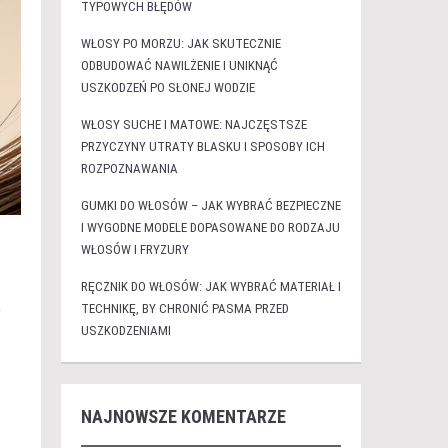
TYPOWYCH BŁĘDÓW
WŁOSY PO MORZU: JAK SKUTECZNIE
ODBUDOWAĆ NAWILŻENIE I UNIKNĄĆ
USZKODZEŃ PO SŁONEJ WODZIE
WŁOSY SUCHE I MATOWE: NAJCZĘSTSZE
PRZYCZYNY UTRATY BLASKU I SPOSOBY ICH
ROZPOZNAWANIA
GUMKI DO WŁOSÓW – JAK WYBRAĆ BEZPIECZNE
I WYGODNE MODELE DOPASOWANE DO RODZAJU
WŁOSÓW I FRYZURY
RĘCZNIK DO WŁOSÓW: JAK WYBRAĆ MATERIAŁ I
.
TECHNIKĘ, BY CHRONIĆ PASMA PRZED
USZKODZENIAMI
NAJNOWSZE KOMENTARZE