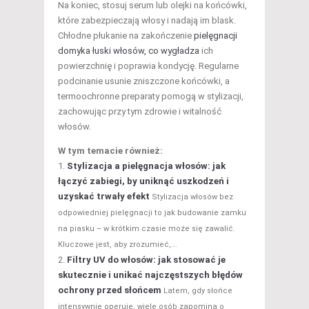
Na koniec, stosuj serum lub olejki na końcówki,
które zabezpieczają włosy i nadają im blask.
Chłodne płukanie na zakończenie
pielęgnacji
domyka łuski włosów, co wygładza
ich
powierzchnię i poprawia kondycję. Regularne
podcinanie usunie zniszczone końcówki, a
termoochronne preparaty pomogą w stylizacji,
zachowując przy tym zdrowie i witalność
włosów.
W tym temacie również:
Stylizacja a pielęgnacja włosów: jak
łączyć zabiegi, by uniknąć uszkodzeń i
uzyskać trwały efekt
Stylizacja włosów bez
odpowiedniej pielęgnacji to jak budowanie zamku
na piasku – w krótkim czasie może się zawalić.
Kluczowe jest, aby zrozumieć,...
Filtry UV do włosów: jak stosować je
skutecznie i unikać najczęstszych błędów
ochrony przed słońcem
Latem, gdy słońce
intensywnie operuje, wiele osób zapomina o