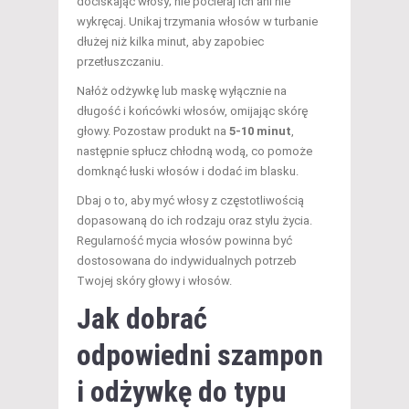
dociskając włosy; nie pocieraj ich ani nie
wykręcaj. Unikaj trzymania włosów w turbanie
dłużej niż kilka minut, aby zapobiec
przetłuszczaniu.
Nałóż odżywkę lub maskę wyłącznie na
długość i końcówki włosów, omijając skórę
głowy. Pozostaw produkt na
5-10 minut
,
następnie spłucz chłodną wodą, co pomoże
domknąć łuski włosów i dodać im blasku.
Dbaj o to, aby myć włosy z częstotliwością
dopasowaną do ich rodzaju oraz stylu życia.
Regularność mycia włosów powinna być
dostosowana do indywidualnych potrzeb
Twojej skóry głowy i włosów.
Jak dobrać
odpowiedni szampon
i odżywkę do typu