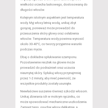
wielkości orzecha laskowego, dostosowaną do
długości włosów.
Kolejnym istotnym aspektem jest temperatura
wody. Myj włosy letnią wodą, unikaj zbyt
gorącej, ponieważ może prowadzić do
przesuszenia skóry głowy oraz osłabienia
włosów. Temperatura wody powinna wynosić
około 30-40°C, co tworzy przyjemne warunki
podczas mycia.
Dbaj o dokładne spłukiwanie szamponu.
Pozostawienie resztek na głowie może
prowadzić do podrażnień oraz uczucia
nieumytej skóry. Spłukuj włosy przynajmniej
przez 1-2 minuty, aby mieć pewność, że
wszystkie produkty zostały usunięte.
Niewłaściwe suszenie również szkodzi włosom.
Unikaj zbierania ich w mokrym ręczniku, co
może spowodować mechaniczne uszkodzenia.
Zamiast tego, osuchaj włosy delikatnie, a