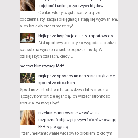
objętość i uniknąć typowych błędów
Cienkie włosy często sprawiają, że
codzienna stylizacja i pielęgnacja stają się wyzwaniem,
a ich brak objętości może być …
Najlepsze inspiracje dla stylu sportowego
Styl sportowy to nie tylko wygoda, ale także
sposób na wyrażenie siebie poprzez modę. W
dzisiejszych czasach, kiedy …
montaż klimatyzacji łódź
Najlepsze sposoby na noszenie i stylizację
spodni ze stretchem
Spodnie ze stretchem to prawdziwy hit w modzie,
łączący komfort z elegancją. Ich wszechstronność
sprawia, że mogą być …
Przehumektantowanie włosów: jak
rozpoznać objawy i przywrócić równowagę
PEH w pielęgnacji
Przehumektantowanie włosów to problem, z którym