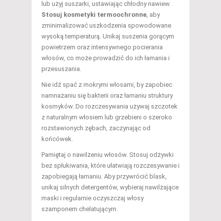
lub użyj suszarki, ustawiając chłodny nawiew.
Stosuj kosmetyki termoochronne
, aby
zminimalizować uszkodzenia spowodowane
wysoką temperaturą. Unikaj suszenia gorącym
powietrzem oraz intensywnego pocierania
włosów, co może prowadzić do ich łamania i
przesuszania.
Nie idź spać z mokrymi włosami, by zapobiec
namnażaniu się bakterii oraz łamaniu struktury
kosmyków. Do rozczesywania używaj szczotek
z naturalnym włosiem lub grzebieni o szeroko
rozstawionych zębach, zaczynając od
końcówek.
Pamiętaj o nawilżeniu włosów. Stosuj odżywki
bez spłukiwania, które ułatwiają rozczesywanie i
zapobiegają łamaniu. Aby przywrócić blask,
unikaj silnych detergentów, wybieraj nawilżające
maski i regularnie oczyszczaj włosy
szamponem chelatującym.