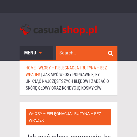
MENU
HOME
|
WŁOSY – PIELĘGNACJA I RUTYNA – BEZ
WPADEK
|
JAK MYĆ WŁOSY POPRAWNIE, BY
UNIKNĄĆ NAJCZĘSTSZYCH BŁĘDÓW I ZADBAĆ O
SKÓRĘ GŁOWY ORAZ KONDYCJĘ KOSMYKÓW
WŁOSY – PIELĘGNACJA I RUTYNA – BEZ
WPADEK