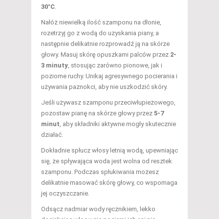
30°C
.
Nałóż niewielką ilość szamponu na dłonie,
rozetrzyj go z wodą do uzyskania piany, a
następnie delikatnie rozprowadź ją na skórze
głowy. Masuj skórę opuszkami palców przez
2-
3 minuty
, stosując zarówno pionowe, jak i
poziome ruchy. Unikaj agresywnego pocierania i
używania paznokci, aby nie uszkodzić skóry.
Jeśli używasz szamponu przeciwłupieżowego,
pozostaw pianę na skórze głowy przez
5-7
minut
, aby składniki aktywne mogły skutecznie
działać.
Dokładnie spłucz włosy letnią wodą, upewniając
się, że spływająca woda jest wolna od resztek
szamponu. Podczas spłukiwania możesz
delikatnie masować skórę głowy, co wspomaga
jej oczyszczanie.
Odsącz nadmiar wody ręcznikiem, lekko