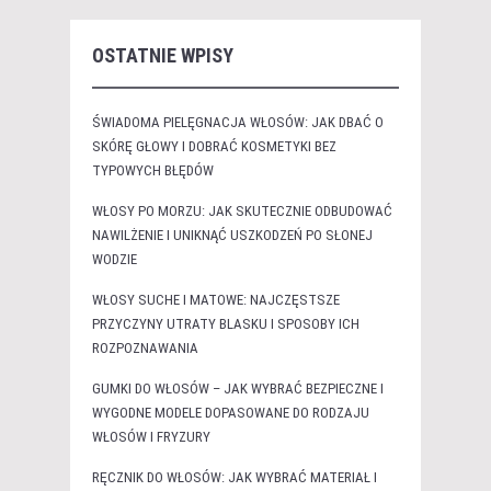
OSTATNIE WPISY
ŚWIADOMA PIELĘGNACJA WŁOSÓW: JAK DBAĆ O
SKÓRĘ GŁOWY I DOBRAĆ KOSMETYKI BEZ
TYPOWYCH BŁĘDÓW
WŁOSY PO MORZU: JAK SKUTECZNIE ODBUDOWAĆ
NAWILŻENIE I UNIKNĄĆ USZKODZEŃ PO SŁONEJ
WODZIE
WŁOSY SUCHE I MATOWE: NAJCZĘSTSZE
PRZYCZYNY UTRATY BLASKU I SPOSOBY ICH
ROZPOZNAWANIA
GUMKI DO WŁOSÓW – JAK WYBRAĆ BEZPIECZNE I
WYGODNE MODELE DOPASOWANE DO RODZAJU
WŁOSÓW I FRYZURY
RĘCZNIK DO WŁOSÓW: JAK WYBRAĆ MATERIAŁ I