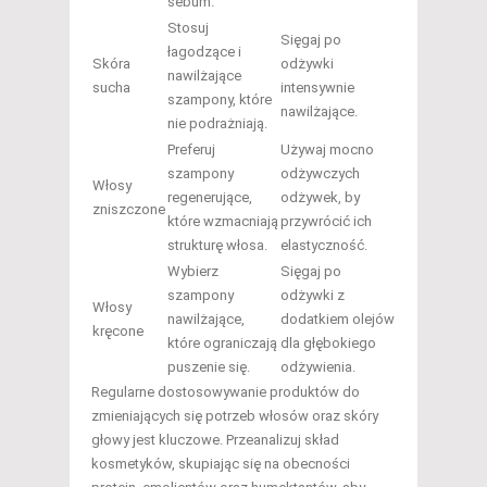
sebum.
Stosuj
Sięgaj po
łagodzące i
Skóra
odżywki
nawilżające
sucha
intensywnie
szampony, które
nawilżające.
nie podrażniają.
Preferuj
Używaj mocno
szampony
odżywczych
Włosy
regenerujące,
odżywek, by
zniszczone
które wzmacniają
przywrócić ich
strukturę włosa.
elastyczność.
Wybierz
Sięgaj po
szampony
odżywki z
Włosy
nawilżające,
dodatkiem olejów
kręcone
które ograniczają
dla głębokiego
puszenie się.
odżywienia.
Regularne dostosowywanie produktów do
zmieniających się potrzeb włosów oraz skóry
głowy jest kluczowe. Przeanalizuj skład
kosmetyków, skupiając się na obecności