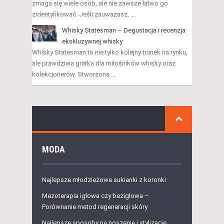
zmaga się wiele osób, ale nie zawsze łatwo go
zidentyfikować. Jeśli zauważasz, …
Whisky Statesman – Degustacja i recenzja
ekskluzywnej whisky
Whisky Statesman to nie tylko kolejny trunek na rynku,
ale prawdziwa gratka dla miłośników whisky oraz
kolekcjonerów. Stworzona …
MODA
Najlepsze młodzieżowe sukienki z koronki
Mezoterapia igłowa czy bezigłowa –
Porównanie metod regeneracji skóry
Najlepsze sposoby na noszenie i stylizację